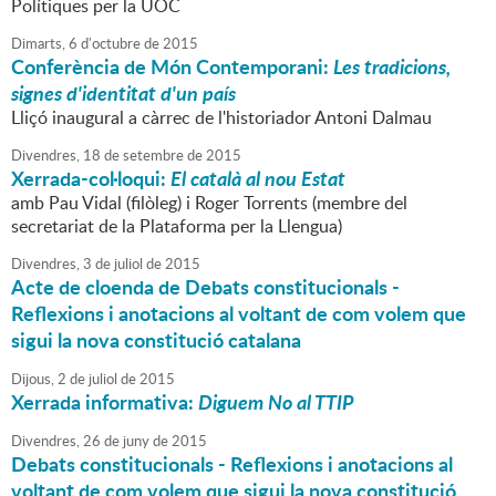
Polítiques per la UOC
Dimarts,
6
d'
octubre
de
2015
Conferència de Món Contemporani:
Les tradicions,
signes d'identitat d'un país
Lliçó inaugural a càrrec de l'historiador Antoni Dalmau
Divendres,
18
de
setembre
de
2015
Xerrada-col·loqui:
El català al nou Estat
amb Pau Vidal (filòleg) i Roger Torrents (membre del
secretariat de la Plataforma per la Llengua)
Divendres,
3
de
juliol
de
2015
Acte de cloenda de Debats constitucionals -
Reflexions i anotacions al voltant de com volem que
sigui la nova constitució catalana
Dijous,
2
de
juliol
de
2015
Xerrada informativa:
Diguem No al TTIP
Divendres,
26
de
juny
de
2015
Debats constitucionals - Reflexions i anotacions al
voltant de com volem que sigui la nova constitució