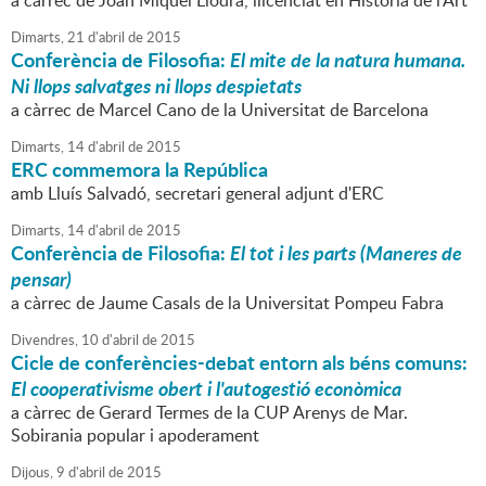
a càrrec de Joan Miquel Llodrà, llicenciat en Història de l'Art
Dimarts,
21
d'
abril
de
2015
Conferència de Filosofia:
El mite de la natura humana.
Ni llops salvatges ni llops despietats
a càrrec de Marcel Cano de la Universitat de Barcelona
Dimarts,
14
d'
abril
de
2015
ERC commemora la República
amb Lluís Salvadó, secretari general adjunt d'ERC
Dimarts,
14
d'
abril
de
2015
Conferència de Filosofia:
El tot i les parts (Maneres de
pensar)
a càrrec de Jaume Casals de la Universitat Pompeu Fabra
Divendres,
10
d'
abril
de
2015
Cicle de conferències-debat entorn als béns comuns:
El cooperativisme obert i l'autogestió econòmica
a càrrec de Gerard Termes de la CUP Arenys de Mar.
Sobirania popular i apoderament
Dijous,
9
d'
abril
de
2015