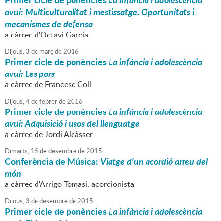
Primer cicle de ponències
La infància i adolescència
avui: Multiculturalitat i mestissatge. Oportunitats i
mecanismes de defensa
a càrrec d'Octavi Garcia
Dijous,
3
de
març
de
2016
Primer cicle de ponències
La infància i adolescència
avui: Les pors
a càrrec de Francesc Coll
Dijous,
4
de
febrer
de
2016
Primer cicle de ponències
La infància i adolescència
avui: Adquisició i usos del llenguatge
a càrrec de Jordi Alcàsser
Dimarts,
15
de
desembre
de
2015
Conferència de Música:
Viatge d'un acordió arreu del
món
a càrrec d'Arrigo Tomasi, acordionista
Dijous,
3
de
desembre
de
2015
Primer cicle de ponències
La infància i adolescència