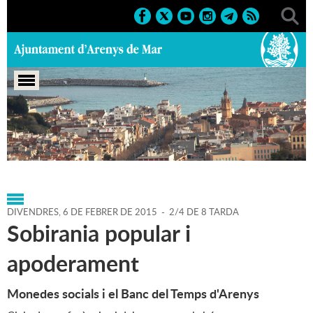
Portada
>
Agenda
>
06-02-
2015
>
Marcs
>
Culturals
>
2015
>
Conferències
DIVENDRES,
6
DE
FEBRER
DE
2015
-
2/4 DE 8 TARDA
Sobirania popular i
apoderament
Monedes socials i el Banc del Temps d'Arenys