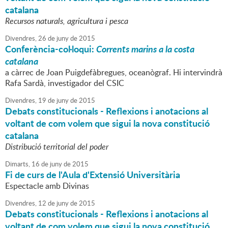
catalana
Recursos naturals, agricultura i pesca
Divendres,
26
de
juny
de
2015
Conferència-col·loqui:
Corrents marins a la costa
catalana
a càrrec de Joan Puigdefàbregues, oceanògraf. Hi intervindrà
Rafa Sardà, investigador del CSIC
Divendres,
19
de
juny
de
2015
Debats constitucionals - Reflexions i anotacions al
voltant de com volem que sigui la nova constitució
catalana
Distribució territorial del poder
Dimarts,
16
de
juny
de
2015
Fi de curs de l'Aula d'Extensió Universitària
Espectacle amb Divinas
Divendres,
12
de
juny
de
2015
Debats constitucionals - Reflexions i anotacions al
voltant de com volem que sigui la nova constitució