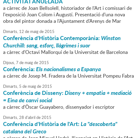
ACTIVITAT ANUL·LADA
a càrrec de Joan Bellsolell, historiador de l'Art i comissari de
l'exposició Joan Colom i Augustí. Presentació d'una nova
obra del pintor donada a l'Ajuntament d'Arenys de Mar
Dimarts,
12
de
maig
de
2015
Conferència d'Història Contemporània:
Winston
Churchill: sang, esforç, llàgrimes i suor
a càrrec d'Octavi Mallorquí de la Universitat de Barcelona
Dijous,
7
de
maig
de
2015
Conferència:
Els nacionalismes a Espanya
a càrrec de Josep M. Fradera de la Universitat Pompeu Fabra
Dimarts,
5
de
maig
de
2015
Conferència de Disseny:
Diseny + empatia + mediació
= Eina de canvi social
a càrrec d'Òscar Guayabero, dissenyador i escriptor
Dimarts,
28
d'
abril
de
2015
Conferència d'Història de l'Art:
La "descoberta"
catalana del Greco