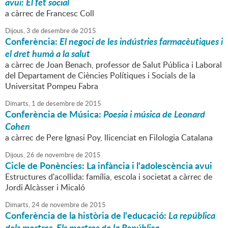
avui: El fet social
a càrrec de Francesc Coll
Dijous,
3
de
desembre
de
2015
Conferència:
El negoci de les indústries farmacèutiques i
el dret humà a la salut
a càrrec de Joan Benach, professor de Salut Pública i Laboral
del Departament de Ciències Polítiques i Socials de la
Universitat Pompeu Fabra
Dimarts,
1
de
desembre
de
2015
Conferència de Música:
Poesia i música de Leonard
Cohen
a càrrec de Pere Ignasi Poy, llicenciat en Filologia Catalana
Dijous,
26
de
novembre
de
2015
Cicle de Ponències: La infància i l'adolescència avui
Estructures d'acollida: família, escola i societat a càrrec de
Jordi Alcàsser i Micaló
Dimarts,
24
de
novembre
de
2015
Conferència de la història de l'educació:
La república
dels mestres. Els mestres de la República