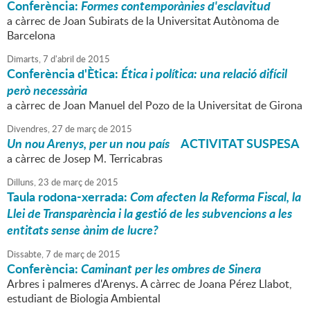
Conferència:
Formes contemporànies d'esclavitud
a càrrec de Joan Subirats de la Universitat Autònoma de
Barcelona
Dimarts,
7
d'
abril
de
2015
Conferència d'Ètica:
Ética i política: una relació difícil
però necessària
a càrrec de Joan Manuel del Pozo de la Universitat de Girona
Divendres,
27
de
març
de
2015
Un nou Arenys, per un nou país
ACTIVITAT SUSPESA
a càrrec de Josep M. Terricabras
Dilluns,
23
de
març
de
2015
Taula rodona-xerrada:
Com afecten la Reforma Fiscal, la
Llei de Transparència i la gestió de les subvencions a les
entitats sense ànim de lucre?
Dissabte,
7
de
març
de
2015
Conferència:
Caminant per les ombres de Sinera
Arbres i palmeres d'Arenys. A càrrec de Joana Pérez Llabot,
estudiant de Biologia Ambiental