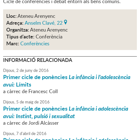
Cicle de conferències i debat entorn als béns comuns.
Lloc:
Ateneu Arenyenc
Adreça:
Anselm Clavé, 22
Organitza:
Ateneu Arenyenc
Tipus d'acte:
Conferència
Marc:
Conferències
INFORMACIÓ RELACIONADA
Dijous,
2
de
juny
de
2016
Primer cicle de ponències
La infància i l'adolescència
avui:
Límits
a càrrec de Francesc Coll
Dijous,
5
de
maig
de
2016
Primer cicle de ponències
La infància i adolescència
avui: Instint, pulsió i sexualitat
a càrrec de Jordi Alcàsser
Dijous,
7
d'
abril
de
2016