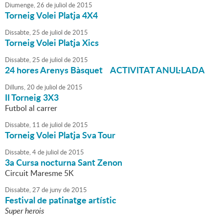
Diumenge,
26
de
juliol
de
2015
Torneig Volei Platja 4X4
Dissabte,
25
de
juliol
de
2015
Torneig Volei Platja Xics
Dissabte,
25
de
juliol
de
2015
24 hores Arenys Bàsquet ACTIVITAT ANUL·LADA
Dilluns,
20
de
juliol
de
2015
II Torneig 3X3
Futbol al carrer
Dissabte,
11
de
juliol
de
2015
Torneig Volei Platja Sva Tour
Dissabte,
4
de
juliol
de
2015
3a Cursa nocturna Sant Zenon
Circuit Maresme 5K
Dissabte,
27
de
juny
de
2015
Festival de patinatge artístic
Super herois