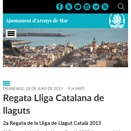
Portada
>
Agenda
>
28-06-
2015
>
Marcs
>
Esportius
>
2015
>
Activitats Esportives
DIUMENGE,
28
DE
JUNY
DE
2015
-
9 H MATÍ
Regata Lliga Catalana de
llaguts
2a Regata de la Lliga de Llagut Català 2015