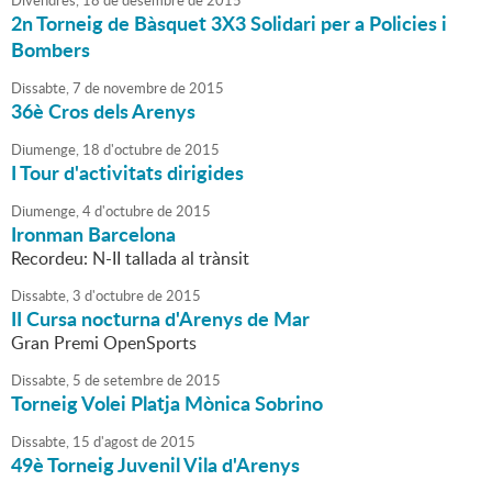
Divendres,
18
de
desembre
de
2015
2n Torneig de Bàsquet 3X3 Solidari per a Policies i
Bombers
Dissabte,
7
de
novembre
de
2015
36è Cros dels Arenys
Diumenge,
18
d'
octubre
de
2015
I Tour d'activitats dirigides
Diumenge,
4
d'
octubre
de
2015
Ironman Barcelona
Recordeu: N-II tallada al trànsit
Dissabte,
3
d'
octubre
de
2015
II Cursa nocturna d'Arenys de Mar
Gran Premi OpenSports
Dissabte,
5
de
setembre
de
2015
Torneig Volei Platja Mònica Sobrino
Dissabte,
15
d'
agost
de
2015
49è Torneig Juvenil Vila d'Arenys