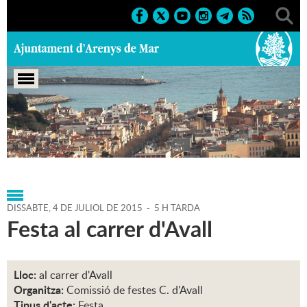
Portada
>
Agenda
>
04-07-
2015
>
Marcs
>
Culturals
>
2015
>
Festes de carrer
DISSABTE,
4
DE
JULIOL
DE
2015
-
5 H TARDA
Festa al carrer d'Avall
Lloc:
al carrer d'Avall
Organitza:
Comissió de festes C. d'Avall
Tipus d'acte:
Festa