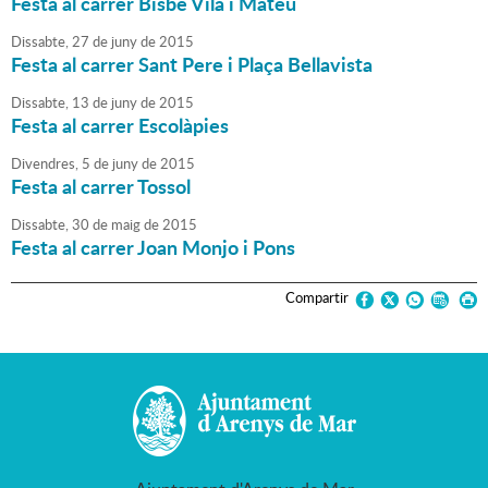
Festa al carrer Bisbe Vilà i Mateu
Dissabte,
27
de
juny
de
2015
Festa al carrer Sant Pere i Plaça Bellavista
Dissabte,
13
de
juny
de
2015
Festa al carrer Escolàpies
Divendres,
5
de
juny
de
2015
Festa al carrer Tossol
Dissabte,
30
de
maig
de
2015
Festa al carrer Joan Monjo i Pons
Compartir