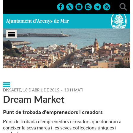
Portada
>
Agenda
>
18-04-
2015
>
Marcs
>
Població
>
2015
>
Fires 2015
DISSABTE,
18
D'
ABRIL
DE
2015
-
10 H MATÍ
Dream Market
Punt de trobada d'emprenedors i creadors
Punt de trobada d'emprenedors i creadors que donaran a
conèixer la seva marca i les seves col·leccions úniques i