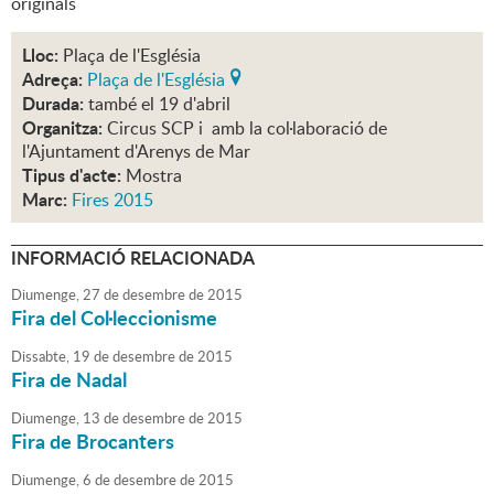
originals
Lloc:
Plaça de l'Església
Adreça:
Plaça de l'Església
Durada:
també el 19 d'abril
Organitza:
Circus SCP i amb la col·laboració de
l'Ajuntament d'Arenys de Mar
Tipus d'acte:
Mostra
Marc:
Fires 2015
INFORMACIÓ RELACIONADA
Diumenge,
27
de
desembre
de
2015
Fira del Col·leccionisme
Dissabte,
19
de
desembre
de
2015
Fira de Nadal
Diumenge,
13
de
desembre
de
2015
Fira de Brocanters
Diumenge,
6
de
desembre
de
2015