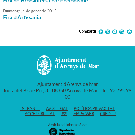
Fira de Brocanters i col·leccionisme
Diumenge,
4
de
gener
de
2015
Fira d'Artesania
Compartir
Ajuntament d'Arenys de Mar
Riera del Bisbe Pol, 8 - 08350 Arenys de Mar - Tel. 93 795 99
00
INTRANET
AVÍS LEGAL
POLÍTICA PRIVACITAT
ACCESSIBILITAT
RSS
MAPA WEB
CRÈDITS
Amb la col·laboració de: