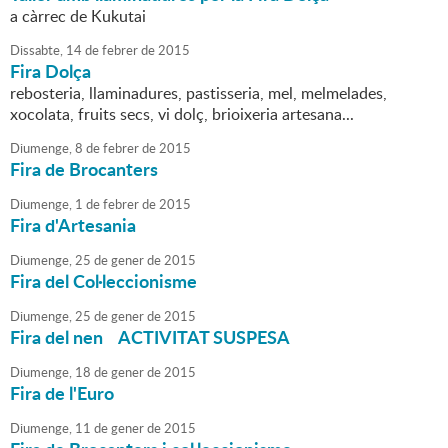
a càrrec de Kukutai
Dissabte,
14
de
febrer
de
2015
Fira Dolça
rebosteria, llaminadures, pastisseria, mel, melmelades,
xocolata, fruits secs, vi dolç, brioixeria artesana...
Diumenge,
8
de
febrer
de
2015
Fira de Brocanters
Diumenge,
1
de
febrer
de
2015
Fira d'Artesania
Diumenge,
25
de
gener
de
2015
Fira del Col·leccionisme
Diumenge,
25
de
gener
de
2015
Fira del nen ACTIVITAT SUSPESA
Diumenge,
18
de
gener
de
2015
Fira de l'Euro
Diumenge,
11
de
gener
de
2015