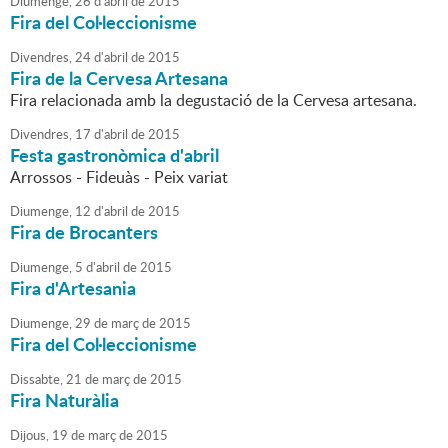
Diumenge,
26
d'
abril
de
2015
Fira del Col·leccionisme
Divendres,
24
d'
abril
de
2015
Fira de la Cervesa Artesana
Fira relacionada amb la degustació de la Cervesa artesana.
Divendres,
17
d'
abril
de
2015
Festa gastronòmica d'abril
Arrossos - Fideuàs - Peix variat
Diumenge,
12
d'
abril
de
2015
Fira de Brocanters
Diumenge,
5
d'
abril
de
2015
Fira d'Artesania
Diumenge,
29
de
març
de
2015
Fira del Col·leccionisme
Dissabte,
21
de
març
de
2015
Fira Naturàlia
Dijous,
19
de
març
de
2015