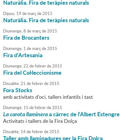
Naturàlia. Fira de teràpies naturals
Dijous,
19
de
març
de
2015
Naturàlia. Fira de teràpies naturals
Diumenge,
8
de
març
de
2015
Fira de Brocanters
Diumenge,
1
de
març
de
2015
Fira d'Artesania
Diumenge,
22
de
febrer
de
2015
Fira del Col·leccionisme
Dissabte,
21
de
febrer
de
2015
Fora Stocks
amb activitats d'oci, tallers infantils i tast
Diumenge,
15
de
febrer
de
2015
La carota llaminera
a càrrec de l'Albert Estengre
Activitats i tallers de la Fira Dolça
Dissabte,
14
de
febrer
de
2015
Taller amb llaminadures per la Fira Dolça