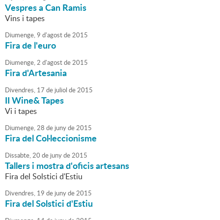
Vespres a Can Ramis
Vins i tapes
Diumenge,
9
d'
agost
de
2015
Fira de l'euro
Diumenge,
2
d'
agost
de
2015
Fira d'Artesania
Divendres,
17
de
juliol
de
2015
II Wine& Tapes
Vi i tapes
Diumenge,
28
de
juny
de
2015
Fira del Col·leccionisme
Dissabte,
20
de
juny
de
2015
Tallers i mostra d'oficis artesans
Fira del Solstici d'Estiu
Divendres,
19
de
juny
de
2015
Fira del Solstici d'Estiu