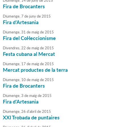
Diumenge,
14
de
juny
de
2015
Fira de Brocanters
Diumenge,
7
de
juny
de
2015
Fira d'Artesania
Diumenge,
31
de
maig
de
2015
Fira del Col·leccionisme
Divendres,
22
de
maig
de
2015
Festa cubana al Mercat
Diumenge,
17
de
maig
de
2015
Mercat productes de la terra
Diumenge,
10
de
maig
de
2015
Fira de Brocanters
Diumenge,
3
de
maig
de
2015
Fira d'Artesania
Diumenge,
26
d'
abril
de
2015
XXI Trobada de puntaires