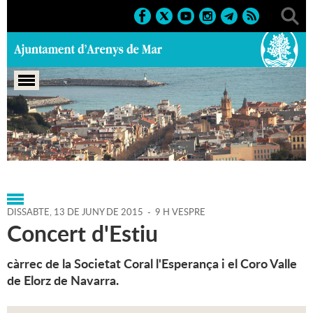
Portada
>
Agenda
>
13-06-
2015
>
Marcs
>
Culturals
>
2015
>
Activitats musicals
DISSABTE,
13
DE
JUNY
DE
2015
-
9 H VESPRE
Concert d'Estiu
càrrec de la Societat Coral l'Esperança i el Coro Valle
de Elorz de Navarra.