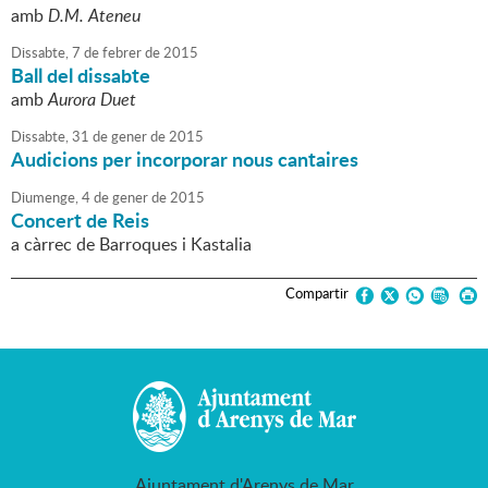
amb
D.M. Ateneu
Dissabte,
7
de
febrer
de
2015
Ball del dissabte
amb
Aurora Duet
Dissabte,
31
de
gener
de
2015
Audicions per incorporar nous cantaires
Diumenge,
4
de
gener
de
2015
Concert de Reis
a càrrec de Barroques i Kastalia
Compartir
Ajuntament d'Arenys de Mar