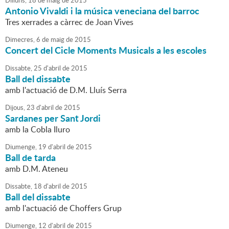
Dilluns,
18
de
maig
de
2015
Antonio Vivaldi i la música veneciana del barroc
Tres xerrades a càrrec de Joan Vives
Dimecres,
6
de
maig
de
2015
Concert del Cicle Moments Musicals a les escoles
Dissabte,
25
d'
abril
de
2015
Ball del dissabte
amb l'actuació de D.M. Lluís Serra
Dijous,
23
d'
abril
de
2015
Sardanes per Sant Jordi
amb la Cobla Iluro
Diumenge,
19
d'
abril
de
2015
Ball de tarda
amb D.M. Ateneu
Dissabte,
18
d'
abril
de
2015
Ball del dissabte
amb l'actuació de Choffers Grup
Diumenge,
12
d'
abril
de
2015