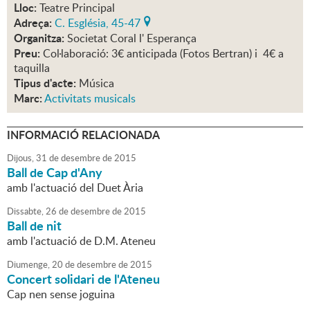
Lloc:
Teatre Principal
Adreça:
C. Església, 45-47
Organitza:
Societat Coral l' Esperança
Preu:
Col·laboració: 3€ anticipada (Fotos Bertran) i 4€ a
taquilla
Tipus d'acte:
Música
Marc:
Activitats musicals
INFORMACIÓ RELACIONADA
Dijous,
31
de
desembre
de
2015
Ball de Cap d'Any
amb l'actuació del Duet Ària
Dissabte,
26
de
desembre
de
2015
Ball de nit
amb l'actuació de D.M. Ateneu
Diumenge,
20
de
desembre
de
2015
Concert solidari de l'Ateneu
Cap nen sense joguina