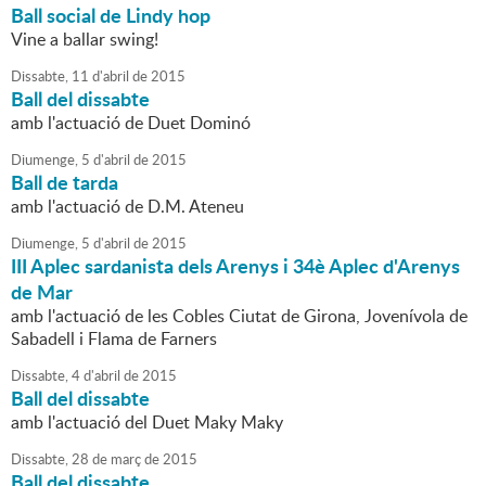
Ball social de Lindy hop
Vine a ballar swing!
Dissabte,
11
d'
abril
de
2015
Ball del dissabte
amb l'actuació de Duet Dominó
Diumenge,
5
d'
abril
de
2015
Ball de tarda
amb l'actuació de D.M. Ateneu
Diumenge,
5
d'
abril
de
2015
III Aplec sardanista dels Arenys i 34è Aplec d'Arenys
de Mar
amb l'actuació de les Cobles Ciutat de Girona, Jovenívola de
Sabadell i Flama de Farners
Dissabte,
4
d'
abril
de
2015
Ball del dissabte
amb l'actuació del Duet Maky Maky
Dissabte,
28
de
març
de
2015
Ball del dissabte