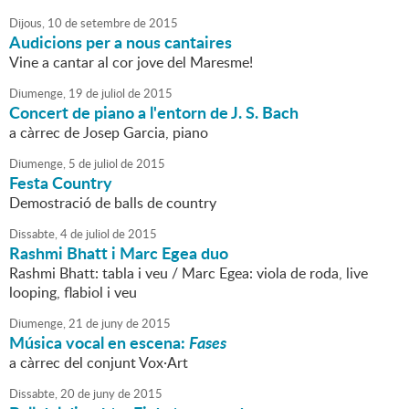
Dijous,
10
de
setembre
de
2015
Audicions per a nous cantaires
Vine a cantar al cor jove del Maresme!
Diumenge,
19
de
juliol
de
2015
Concert de piano a l'entorn de J. S. Bach
a càrrec de Josep Garcia, piano
Diumenge,
5
de
juliol
de
2015
Festa Country
Demostració de balls de country
Dissabte,
4
de
juliol
de
2015
Rashmi Bhatt i Marc Egea duo
Rashmi Bhatt: tabla i veu / Marc Egea: viola de roda, live
looping, flabiol i veu
Diumenge,
21
de
juny
de
2015
Música vocal en escena:
Fases
a càrrec del conjunt Vox·Art
Dissabte,
20
de
juny
de
2015