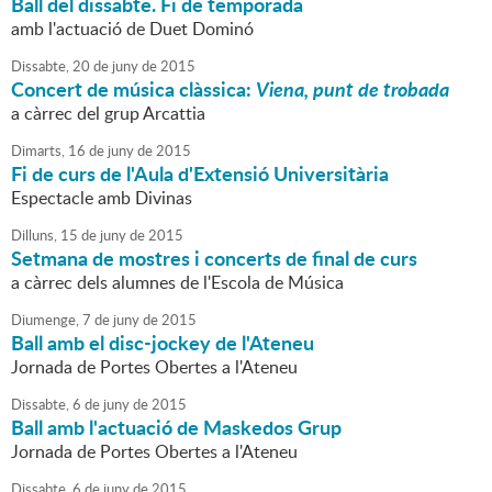
Ball del dissabte. Fi de temporada
amb l'actuació de Duet Dominó
Dissabte,
20
de
juny
de
2015
Concert de música clàssica:
Viena, punt de trobada
a càrrec del grup Arcattia
Dimarts,
16
de
juny
de
2015
Fi de curs de l'Aula d'Extensió Universitària
Espectacle amb Divinas
Dilluns,
15
de
juny
de
2015
Setmana de mostres i concerts de final de curs
a càrrec dels alumnes de l'Escola de Música
Diumenge,
7
de
juny
de
2015
Ball amb el disc-jockey de l'Ateneu
Jornada de Portes Obertes a l'Ateneu
Dissabte,
6
de
juny
de
2015
Ball amb l'actuació de Maskedos Grup
Jornada de Portes Obertes a l'Ateneu
Dissabte,
6
de
juny
de
2015