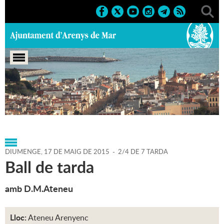
Portada
>
Agenda
>
17-05-
2015
>
Marcs
>
Culturals
>
2015
>
Activitats de dansa
DIUMENGE,
17
DE
MAIG
DE
2015
-
2/4 DE 7 TARDA
Ball de tarda
amb D.M.Ateneu
Lloc:
Ateneu Arenyenc