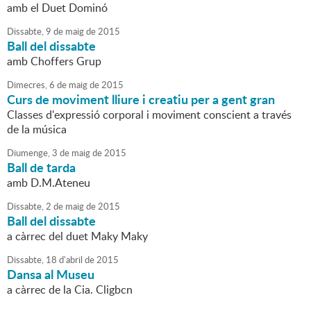
amb el Duet Dominó
Dissabte,
9
de
maig
de
2015
Ball del dissabte
amb Choffers Grup
Dimecres,
6
de
maig
de
2015
Curs de moviment lliure i creatiu per a gent gran
Classes d'expressió corporal i moviment conscient a través
de la música
Diumenge,
3
de
maig
de
2015
Ball de tarda
amb D.M.Ateneu
Dissabte,
2
de
maig
de
2015
Ball del dissabte
a càrrec del duet Maky Maky
Dissabte,
18
d'
abril
de
2015
Dansa al Museu
a càrrec de la Cia. Cligbcn