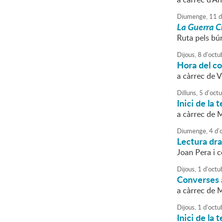
Diumenge,
11
d
La Guerra Ci
Ruta pels bú
Dijous,
8
d'
octu
Hora del c
a càrrec de V
Dilluns,
5
d'
oct
Inici de la
a càrrec de M
Diumenge,
4
d'
Lectura dra
Joan Pera i 
Dijous,
1
d'
octu
Converses a
a càrrec de M
Dijous,
1
d'
octu
Inici de la