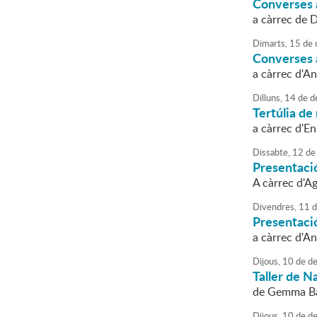
Converses a
a càrrec de 
Dimarts,
15
de
Converses a 
a càrrec d'A
Dilluns,
14
de
d
Tertúlia de 
a càrrec d'En
Dissabte,
12
de
Presentació
A càrrec d'Ag
Divendres,
11
d
Presentació
a càrrec d'A
Dijous,
10
de
de
Taller de Na
de Gemma Ba
Dijous,
10
de
de