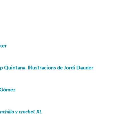
cker
p Quintana. Il·lustracions de Jordi Dauder
á Gómez
anchillo y crochet XL