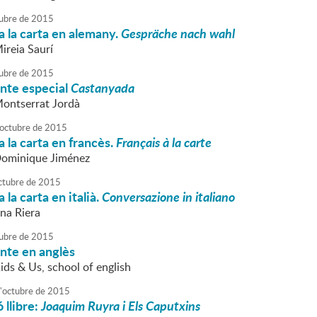
ubre
de
2015
 la carta en alemany.
Gespräche nach wahl
ireia Saurí
ubre
de
2015
onte especial
Castanyada
Montserrat Jordà
octubre
de
2015
 la carta en francès.
Français à la carte
Dominique Jiménez
ctubre
de
2015
la carta en italià.
Conversazione in italiano
nna Riera
ubre
de
2015
nte en anglès
ids & Us, school of english
'
octubre
de
2015
 llibre:
Joaquim Ruyra i Els Caputxins