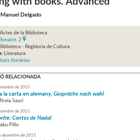
ing with books. Advanced
e Manuel Delgado
'Actes de la Biblioteca
Bonaire, 2
Biblioteca - Regidoria de Cultura
e:
Literatura
itats literàries
Ó RELACIONADA
sembre
de
2015
 la carta en alemany.
Gespräche nach wahl
ireia Saurí
sembre
de
2015
onte:
Contes de Nadal
aku Pillo
e
desembre
de
2015