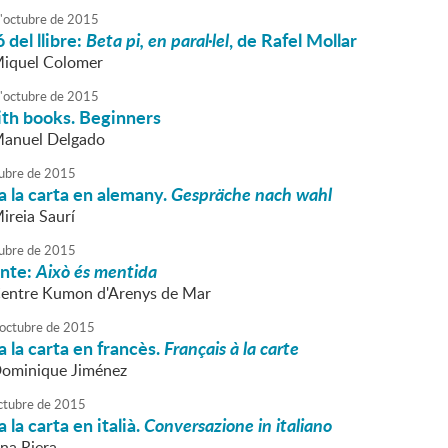
'
octubre
de
2015
 del llibre:
Beta pi, en paral·lel
, de Rafel Mollar
Miquel Colomer
'
octubre
de
2015
ith books. Beginners
Manuel Delgado
ubre
de
2015
 la carta en alemany.
Gespräche nach wahl
ireia Saurí
ubre
de
2015
onte:
Això és mentida
Centre Kumon d'Arenys de Mar
octubre
de
2015
 la carta en francès.
Français à la carte
Dominique Jiménez
ctubre
de
2015
la carta en italià.
Conversazione in italiano
nna Riera