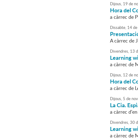
Dijous,
19
de
no
Hora del C
a càrrec de 
Dissabte,
14
de
Presentació
A càrrec de J
Divendres,
13
d
Learning w
a càrrec de 
Dijous,
12
de
no
Hora del C
a càrrec de L
Dijous,
5
de
nov
La Cia. Esp
a càrrec d'en
Divendres,
30
d
Learning w
a càrrec de 