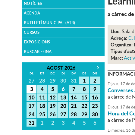
Learn
NOTÍCIES
a càrrec d
AGENDA
BUTLLETÍ MUNICIPAL (ATR)
Lloc:
Sala d
CURSOS
Adreça:
C. 
EXPOSICIONS
Organitza:
Tipus d'act
BUSCAR FEINA
Marc:
Activ
AGOST 2026
INFORMACI
DL
DT
DC
DJ
DV
DS
DG
27
28
29
30
31
1
2
Dijous,
17
de
de
3
4
5
6
7
8
9
Converses a
a càrrec de M
10
11
12
13
14
15
16
17
18
19
20
21
22
23
Dijous,
17
de
de
Hora del C
24
25
26
27
28
29
30
a càrrec de P
31
1
2
3
4
5
6
Dimecres,
16
d