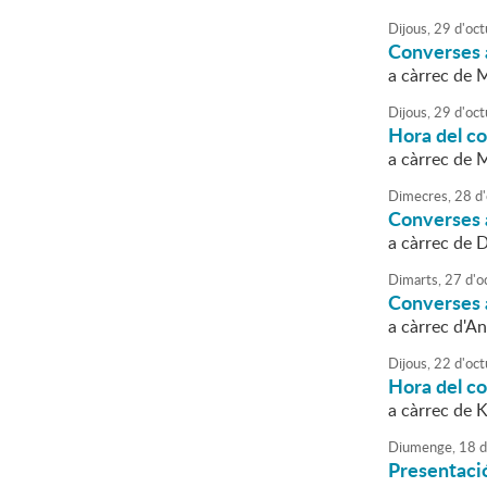
Dijous,
29
d'
oct
Converses a
a càrrec de M
Dijous,
29
d'
oct
Hora del c
a càrrec de 
Dimecres,
28
d'
Converses a
a càrrec de 
Dimarts,
27
d'
o
Converses a 
a càrrec d'A
Dijous,
22
d'
oct
Hora del co
a càrrec de K
Diumenge,
18
d
Presentació