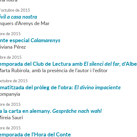
'
octubre
de
2015
vil a casa nostra
nquers d'Arenys de Mar
bre
de
2015
onte especial
Calamarenys
iviana Pérez
ubre
de
2015
 temporada del Club de Lectura amb
El silenci del far
, d'Alb
arta Rubirola, amb la presència de l'autor i l'editor
octubre
de
2015
matitzada del pròleg de l'obra:
El divino impaciente
companyia
bre
de
2015
 la carta en alemany.
Gespräche nach wahl
ireia Saurí
bre
de
2015
 temporada de l'Hora del Conte