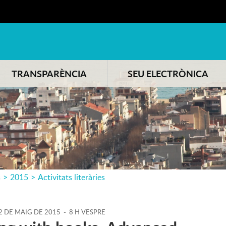
TRANSPARÈNCIA
SEU ELECTRÒNICA
s
>
2015
>
Activitats literàries
2
DE
MAIG
DE
2015
-
8 H VESPRE