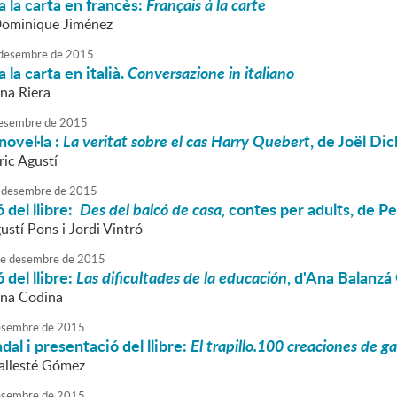
 la carta en francès:
Français à la carte
Dominique Jiménez
desembre
de
2015
la carta en italià.
Conversazione in italiano
nna Riera
esembre
de
2015
novel·la :
La veritat sobre el cas Harry Quebert
, de Joël Di
ric Agustí
desembre
de
2015
 del llibre:
Des del balcó de casa,
contes per adults, de Pe
ustí Pons i Jordi Vintró
e
desembre
de
2015
 del llibre:
Las dificultades de la educación
, d'Ana Balanz
nna Codina
sembre
de
2015
dal i presentació del llibre:
El trapillo.100 creaciones de g
llesté Gómez
sembre
de
2015