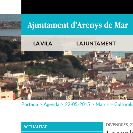
LA VILA
L'AJUNTAMENT
Portada
>
Agenda
>
22-05-2015
>
Marcs
>
Cultural
DIVENDRES,
2
ACTUALITAT