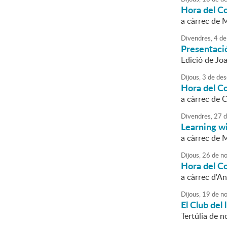
Hora del C
a càrrec de 
Divendres,
4
de
Presentació
Edició de Jo
Dijous,
3
de
des
Hora del C
a càrrec de 
Divendres,
27
d
Learning w
a càrrec de 
Dijous,
26
de
no
Hora del C
a càrrec d'A
Dijous,
19
de
no
El Club del
Tertúlia de n