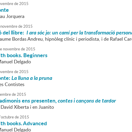
vembre
de
2015
onte
Pau Jorquera
novembre
de
2015
 del llibre:
I ara sóc jo: un camí per la transformació person
aume Bordas Andreu, hipnòleg clínic i periodista, i de Rafael Ca
e
novembre
de
2015
ith books. Beginners
Manuel Delgado
vembre
de
2015
onte:
La lluna a la pruna
es Contistes
embre
de
2015
iadimonis ens presenten,
contes i cançons de tardor
 David Xiberta i en Juanito
'
octubre
de
2015
ith books. Advanced
Manuel Delgado