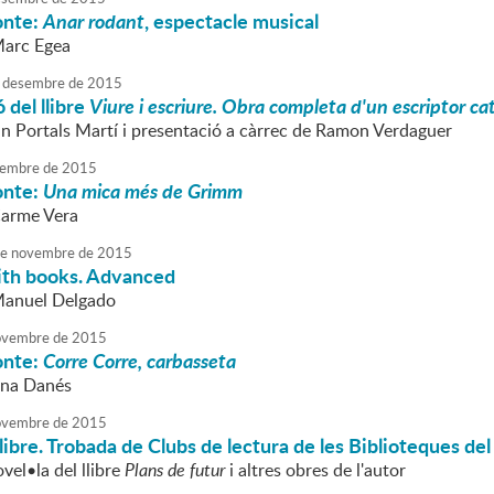
onte:
Anar rodant
, espectacle musical
Marc Egea
desembre
de
2015
 del llibre
Viure i escriure. Obra completa d'un escriptor c
an Portals Martí i presentació a càrrec de Ramon Verdaguer
embre
de
2015
onte:
Una mica més de Grimm
Carme Vera
e
novembre
de
2015
ith books. Advanced
Manuel Delgado
vembre
de
2015
onte:
Corre Corre, carbasseta
nna Danés
vembre
de
2015
 llibre. Trobada de Clubs de lectura de les Biblioteques 
ovel•la del llibre
Plans de futur
i altres obres de l'autor