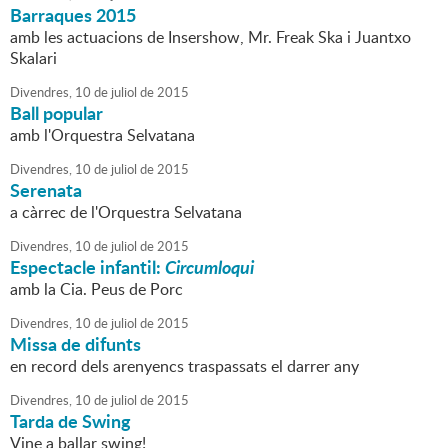
Barraques 2015
amb les actuacions de Insershow, Mr. Freak Ska i Juantxo
Skalari
Divendres,
10
de
juliol
de
2015
Ball popular
amb l'Orquestra Selvatana
Divendres,
10
de
juliol
de
2015
Serenata
a càrrec de l'Orquestra Selvatana
Divendres,
10
de
juliol
de
2015
Espectacle infantil:
Circumloqui
amb la Cia. Peus de Porc
Divendres,
10
de
juliol
de
2015
Missa de difunts
en record dels arenyencs traspassats el darrer any
Divendres,
10
de
juliol
de
2015
Tarda de Swing
Vine a ballar swing!