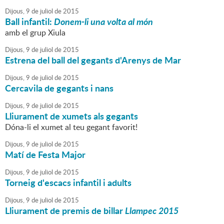
Dijous,
9
de
juliol
de
2015
Ball infantil:
Donem-li una volta al món
amb el grup Xiula
Dijous,
9
de
juliol
de
2015
Estrena del ball del gegants d'Arenys de Mar
Dijous,
9
de
juliol
de
2015
Cercavila de gegants i nans
Dijous,
9
de
juliol
de
2015
Lliurament de xumets als gegants
Dóna-li el xumet al teu gegant favorit!
Dijous,
9
de
juliol
de
2015
Matí de Festa Major
Dijous,
9
de
juliol
de
2015
Torneig d'escacs infantil i adults
Dijous,
9
de
juliol
de
2015
Lliurament de premis de billar
Llampec 2015