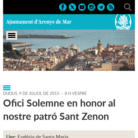
Portada
>
Agenda
>
09-07-
2015
>
Marcs
>
Culturals
>
2015
>
Sant Zenon 2015
DIJOUS,
9
DE
JULIOL
DE
2015
-
8 H VESPRE
Ofici Solemne en honor al
nostre patró Sant Zenon
Lloc:
Església de Santa Maria