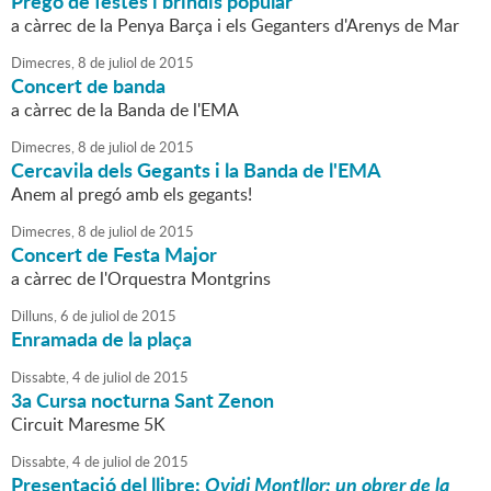
Pregó de festes i brindis popular
a càrrec de la Penya Barça i els Geganters d'Arenys de Mar
Dimecres,
8
de
juliol
de
2015
Concert de banda
a càrrec de la Banda de l'EMA
Dimecres,
8
de
juliol
de
2015
Cercavila dels Gegants i la Banda de l'EMA
Anem al pregó amb els gegants!
Dimecres,
8
de
juliol
de
2015
Concert de Festa Major
a càrrec de l'Orquestra Montgrins
Dilluns,
6
de
juliol
de
2015
Enramada de la plaça
Dissabte,
4
de
juliol
de
2015
3a Cursa nocturna Sant Zenon
Circuit Maresme 5K
Dissabte,
4
de
juliol
de
2015
Presentació del llibre:
Ovidi Montllor: un obrer de la