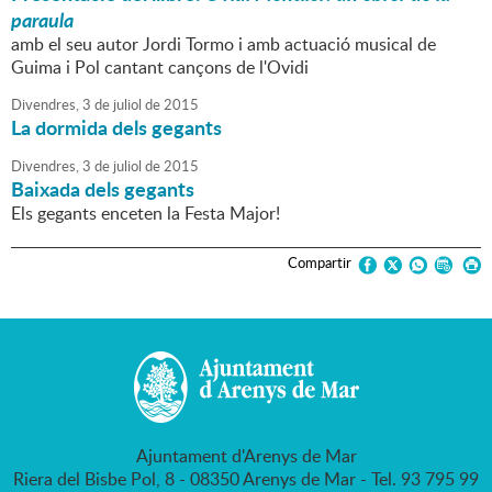
paraula
amb el seu autor Jordi Tormo i amb actuació musical de
Guima i Pol cantant cançons de l'Ovidi
Divendres,
3
de
juliol
de
2015
La dormida dels gegants
Divendres,
3
de
juliol
de
2015
Baixada dels gegants
Els gegants enceten la Festa Major!
Compartir
Ajuntament d'Arenys de Mar
Riera del Bisbe Pol, 8 - 08350 Arenys de Mar - Tel. 93 795 99