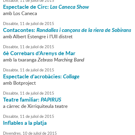
Dissabte,
11
de
juliol
de
2015
Espectacle de Circ:
Los Caneca Show
amb Los Caneca
Dissabte,
11
de
juliol
de
2015
Contacontes:
Rondalles i cançons de la riera de Sobirans
amb Albert Estengre i l'Ull distret
Dissabte,
11
de
juliol
de
2015
6è Correbars d'Arenys de Mar
amb la txaranga
Zebrass Marching Band
Dissabte,
11
de
juliol
de
2015
Espectacle d'acrobàcies:
Collage
amb Botproject
Dissabte,
11
de
juliol
de
2015
Teatre familiar:
PAPIRUS
a càrrec de Xirriquiteula teatre
Dissabte,
11
de
juliol
de
2015
Inflables a la platja
Divendres,
10
de
juliol
de
2015