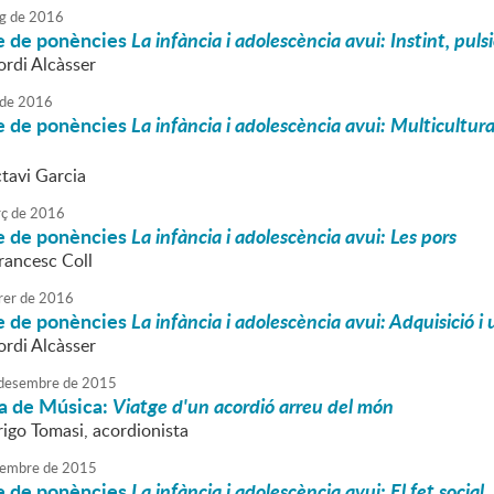
g
de
2016
le de ponències
La infància i adolescència avui: Instint, pulsi
ordi Alcàsser
de
2016
le de ponències
La infància i adolescència avui: Multicultur
ctavi Garcia
ç
de
2016
le de ponències
La infància i adolescència avui: Les pors
rancesc Coll
rer
de
2016
le de ponències
La infància i adolescència avui: Adquisició i
ordi Alcàsser
desembre
de
2015
a de Música:
Viatge d'un acordió arreu del món
rigo Tomasi, acordionista
embre
de
2015
le de ponències
La infància i adolescència avui: El fet social