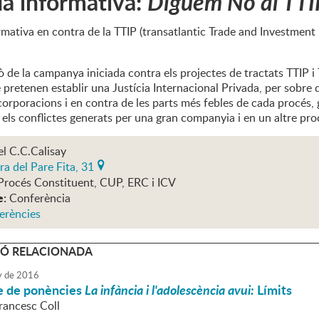
a informativa:
Diguem No al TTI
rmativa en contra de la TTIP (transatlantic Trade and Investment
 de la campanya iniciada contra els projectes de tractats TTIP i 
pretenen establir una Justícia Internacional Privada, per sobre de
corporacions i en contra de les parts més febles de cada procés,
 els conflictes generats per una gran companyia i en un altre pr
el C.C.Calisay
ra del Pare Fita, 31
Procés Constituent, CUP, ERC i ICV
e:
Conferència
erències
Ó RELACIONADA
y
de
2016
le de ponències
La infància i l'adolescència avui:
Límits
rancesc Coll