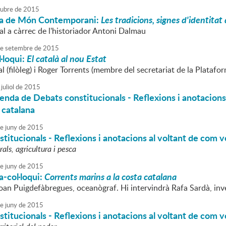
tubre
de
2015
a de Món Contemporani:
Les tradicions, signes d'identitat
al a càrrec de l'historiador Antoni Dalmau
e
setembre
de
2015
·loqui:
El català al nou Estat
 (filòleg) i Roger Torrents (membre del secretariat de la Platafor
juliol
de
2015
enda de Debats constitucionals - Reflexions i anotacions
 catalana
e
juny
de
2015
titucionals - Reflexions i anotacions al voltant de com v
als, agricultura i pesca
e
juny
de
2015
-col·loqui:
Corrents marins a la costa catalana
Joan Puigdefàbregues, oceanògraf. Hi intervindrà Rafa Sardà, inv
e
juny
de
2015
titucionals - Reflexions i anotacions al voltant de com v