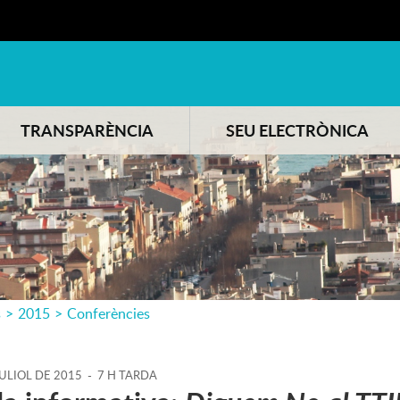
TRANSPARÈNCIA
SEU ELECTRÒNICA
s
>
2015
>
Conferències
ULIOL
DE
2015
-
7 H TARDA