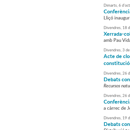
Dimarts,
6
d'
oc
Conferènci
Lliçó inaugur
Divendres,
18
d
Xerrada-col
amb Pau Vidal
Divendres,
3
de
Acte de clo
constitució
Divendres,
26
d
Debats cons
Recursos natur
Divendres,
26
d
Conferència
a càrrec de 
Divendres,
19
d
Debats cons