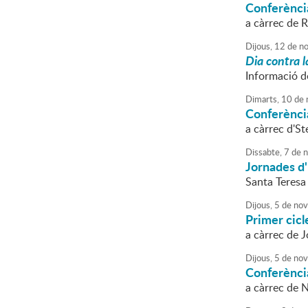
Conferència
a càrrec de 
Dijous,
12
de
no
Dia contra l
Informació de
Dimarts,
10
de
Conferènci
a càrrec d'St
Dissabte,
7
de
n
Jornades d'
Santa Teresa 
Dijous,
5
de
nov
Primer cic
a càrrec de J
Dijous,
5
de
nov
Conferènci
a càrrec de 