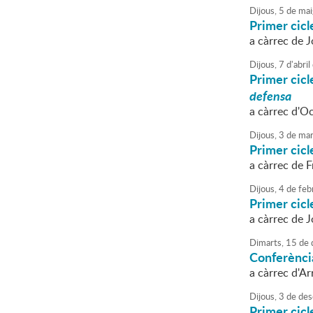
Dijous,
5
de
mai
Primer cic
a càrrec de J
Dijous,
7
d'
abril
Primer cic
defensa
a càrrec d'O
Dijous,
3
de
mar
Primer cic
a càrrec de F
Dijous,
4
de
feb
Primer cic
a càrrec de J
Dimarts,
15
de
Conferènci
a càrrec d'Ar
Dijous,
3
de
des
Primer cic