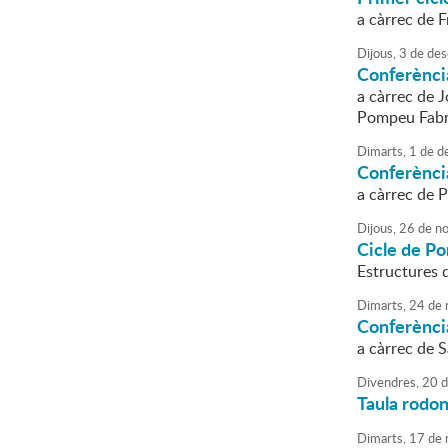
a càrrec de F
Dijous,
3
de
des
Conferènci
a càrrec de J
Pompeu Fab
Dimarts,
1
de
d
Conferènci
a càrrec de P
Dijous,
26
de
no
Cicle de Po
Estructures d
Dimarts,
24
de
Conferència
a càrrec de 
Divendres,
20
d
Taula rodona
Dimarts,
17
de