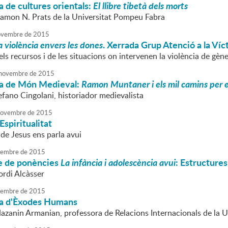
 de cultures orientals:
El llibre tibetà dels morts
Ramon N. Prats de la Universitat Pompeu Fabra
vembre
de
2015
a violència envers les dones
. Xerrada Grup Atenció a la Víc
ls recursos i de les situacions on intervenen la violència de gèn
novembre
de
2015
a de Món Medieval:
Ramon Muntaner i els mil camins per es
efano Cingolani, historiador medievalista
ovembre
de
2015
Espiritualitat
de Jesus ens parla avui
embre
de
2015
le de ponències
La infància i adolescència avui
: Estructures 
ordi Alcàsser
embre
de
2015
a d'Èxodes Humans
Nazanin Armanian, professora de Relacions Internacionals de la