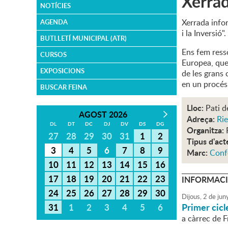
Xerrad
NOTÍCIES
Xerrada info
AGENDA
i la Inversió".
BUTLLETÍ MUNICIPAL (ATR)
Ens fem ressò
CURSOS
Europea, que 
EXPOSICIONS
de les grans 
en un procés
BUSCAR FEINA
Lloc:
Pati d
AGOST 2026
Adreça:
Rie
DL
DT
DC
DJ
DV
DS
DG
Organitza:
27
28
29
30
31
1
2
Tipus d'act
3
4
5
6
7
8
9
Marc:
Conf
10
11
12
13
14
15
16
17
18
19
20
21
22
23
INFORMACI
24
25
26
27
28
29
30
Dijous,
2
de
jun
Primer cic
31
1
2
3
4
5
6
a càrrec de F