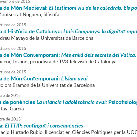
ovembre
de
2015
a de Món Medieval:
El testimoni viu de les catedrals. Els
Montserrat Noguera, filòsofa
ctubre
de
2015
a d'Història de Catalunya:
Lluís Companys: la dignitat rep
ndreu Mayayo de la Universitat de Barcelona
ctubre
de
2015
a de Món Contemporani:
Més enllà dels secrets del Vaticà
Vicenç Lozano, periodista de TV3 Televisió de Catalunya
ctubre
de
2015
a de Món Contemporani:
L'Islam avui
Dolors Bramon de la Universitat de Barcelona
bre
de
2015
le de ponències
La infància i adolèscència avui:
Psicofisiolo
ctavi Garcia
bre
de
2015
a:
El TTIP: contingut i conseqüències
nacio Hurtado Rubio, llicenciat en Ciències Polítiques per la UO