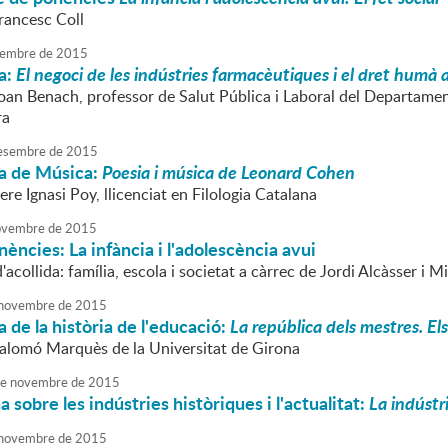
rancesc Coll
embre
de
2015
a:
El negoci de les indústries farmacèutiques i el dret humà a
oan Benach, professor de Salut Pública i Laboral del Departament
ra
esembre
de
2015
a de Música:
Poesia i música de Leonard Cohen
ere Ignasi Poy, llicenciat en Filologia Catalana
vembre
de
2015
nències: La infància i l'adolescència avui
'acollida: família, escola i societat a càrrec de Jordi Alcàsser i M
novembre
de
2015
 de la història de l'educació:
La república dels mestres. El
Salomó Marquès de la Universitat de Girona
e
novembre
de
2015
 sobre les indústries històriques i l'actualitat:
La indústr
novembre
de
2015