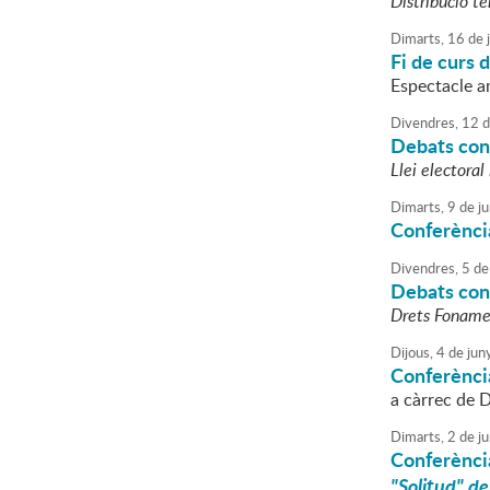
Distribució te
Dimarts,
16
de
Fi de curs 
Espectacle a
Divendres,
12
d
Debats cons
Llei electoral
Dimarts,
9
de
ju
Conferència
Divendres,
5
de
Debats cons
Drets Fonamen
Dijous,
4
de
jun
Conferènci
a càrrec de 
Dimarts,
2
de
ju
Conferència
"Solitud" de