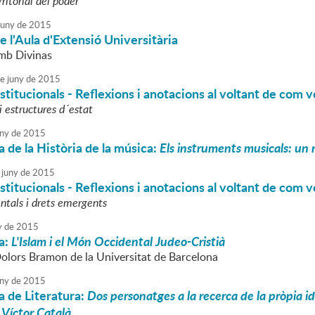
rritorial del poder
juny
de
2015
de l'Aula d'Extensió Universitària
mb Divinas
e
juny
de
2015
titucionals - Reflexions i anotacions al voltant de com v
 i estructures d´estat
ny
de
2015
 de la Història de la música:
Els instruments musicals: un r
juny
de
2015
titucionals - Reflexions i anotacions al voltant de com v
tals i drets emergents
y
de
2015
a:
L'Islam i el Món Occidental Judeo-Cristià
Dolors Bramon de la Universitat de Barcelona
ny
de
2015
 de Literatura:
Dos personatges a la recerca de la pròpia 
 Víctor Català