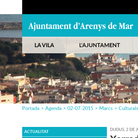
LA VILA
L'AJUNTAMENT
Portada
>
Agenda
>
02-07-2015
>
Marcs
>
Cultural
DIJOUS,
2
DE
J
ACTUALITAT