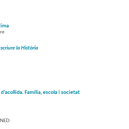
tima
ere
criure la Història
d'acollida. Família, escola i societat
 UNED