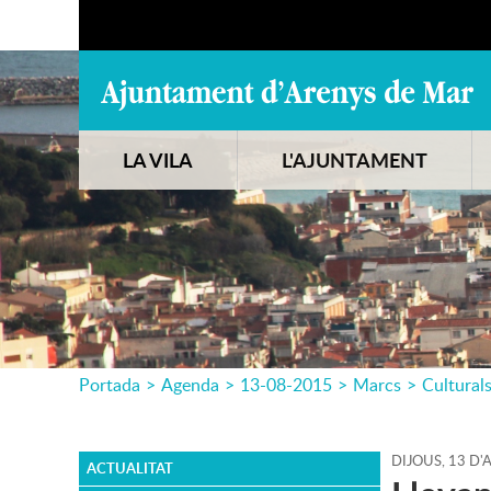
LA VILA
L'AJUNTAMENT
Portada
>
Agenda
>
13-08-2015
>
Marcs
>
Cultural
DIJOUS,
13
D'
ACTUALITAT