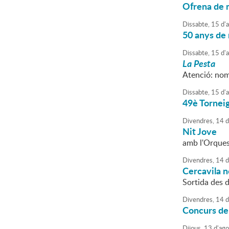
Ofrena de m
Dissabte,
15
d'
50 anys de
Dissabte,
15
d'
La Pesta
Atenció: nomé
Dissabte,
15
d'
49è Torneig
Divendres,
14
d
Nit Jove
amb l'Orques
Divendres,
14
d
Cercavila 
Sortida des d
Divendres,
14
d
Concurs de
Dijous,
13
d'
ago