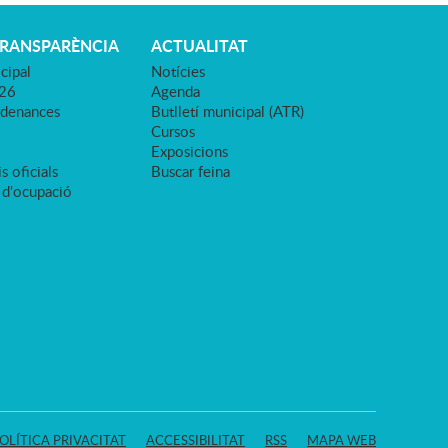
TRANSPARÈNCIA
ACTUALITAT
cipal
Notícies
026
Agenda
rdenances
Butlletí municipal (ATR)
Cursos
Exposicions
s oficials
Buscar feina
 d'ocupació
OLÍTICA PRIVACITAT
ACCESSIBILITAT
RSS
MAPA WEB