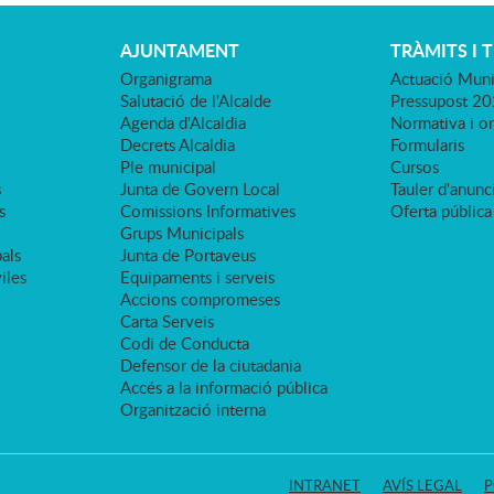
AJUNTAMENT
TRÀMITS I 
Organigrama
Actuació Muni
Salutació de l'Alcalde
Pressupost 2
Agenda d'Alcaldia
Normativa i o
Decrets Alcaldia
Formularis
Ple municipal
Cursos
s
Junta de Govern Local
Tauler d'anunci
s
Comissions Informatives
Oferta pública
Grups Municipals
als
Junta de Portaveus
viles
Equipaments i serveis
Accions compromeses
Carta Serveis
Codi de Conducta
Defensor de la ciutadania
Accés a la informació pública
Organització interna
INTRANET
AVÍS LEGAL
P