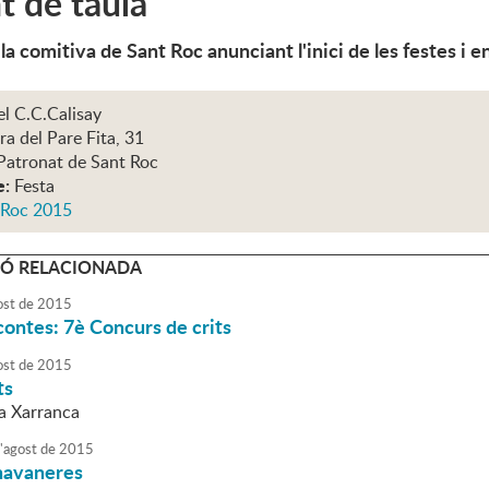
t de taula
la comitiva de Sant Roc anunciant l'inici de les festes i
el C.C.Calisay
ra del Pare Fita, 31
Patronat de Sant Roc
e:
Festa
 Roc 2015
Ó RELACIONADA
ost
de
2015
ontes: 7è Concurs de crits
ost
de
2015
ts
La Xarranca
'
agost
de
2015
havaneres