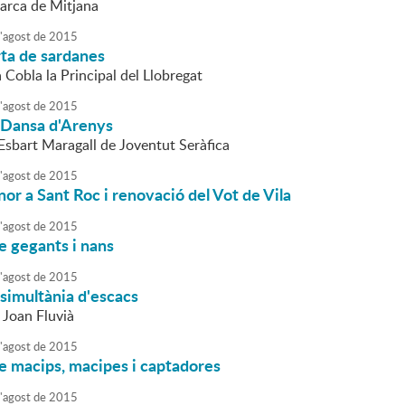
Barca de Mitjana
'
agost
de
2015
rta de sardanes
a Cobla la Principal del Llobregat
'
agost
de
2015
l Dansa d'Arenys
'Esbart Maragall de Joventut Seràfica
'
agost
de
2015
nor a Sant Roc i renovació del Vot de Vila
'
agost
de
2015
e gegants i nans
'
agost
de
2015
 simultània d'escacs
 Joan Fluvià
'
agost
de
2015
e macips, macipes i captadores
'
agost
de
2015