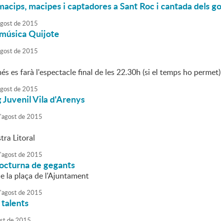
acips, macipes i captadores a Sant Roc i cantada dels go
agost
de
2015
 música Quijote
agost
de
2015
s es farà l'espectacle final de les 22.30h (si el temps ho permet)
agost
de
2015
 Juvenil Vila d'Arenys
'
agost
de
2015
tra Litoral
'
agost
de
2015
nocturna de gegants
e la plaça de l'Ajuntament
'
agost
de
2015
 talents
st
de
2015