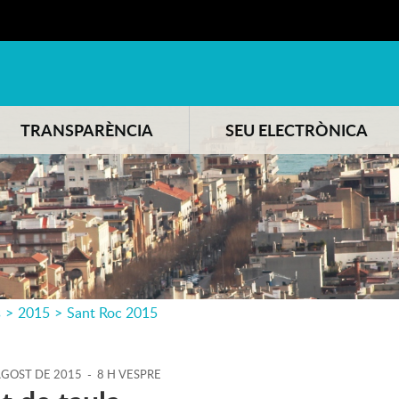
TRANSPARÈNCIA
SEU ELECTRÒNICA
s
>
2015
>
Sant Roc 2015
AGOST
DE
2015
-
8 H VESPRE