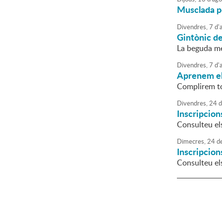
Musclada p
Divendres,
7
d'
Gintònic de
La beguda mé
Divendres,
7
d'
Aprenem el
Complirem to
Divendres,
24
d
Inscripcion
Consulteu el
Dimecres,
24
d
Inscripcion
Consulteu el