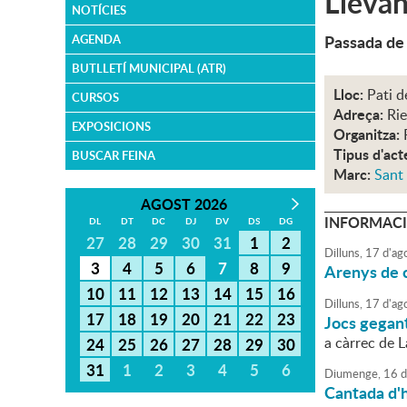
Llevan
NOTÍCIES
Passada de 
AGENDA
BUTLLETÍ MUNICIPAL (ATR)
Lloc:
Pati d
CURSOS
Adreça:
Rie
EXPOSICIONS
Organitza:
Tipus d'act
BUSCAR FEINA
Marc:
Sant
AGOST 2026
INFORMACI
DL
DT
DC
DJ
DV
DS
DG
27
28
29
30
31
1
2
Dilluns,
17
d'
ag
3
4
5
6
7
8
9
Arenys de c
10
11
12
13
14
15
16
Dilluns,
17
d'
ag
17
18
19
20
21
22
23
Jocs gegan
a càrrec de 
24
25
26
27
28
29
30
31
1
2
3
4
5
6
Diumenge,
16
d
Cantada d'