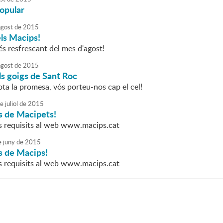
opular
agost
de
2015
ls Macips!
s resfrescant del mes d'agost!
agost
de
2015
s goigs de Sant Roc
ta la promesa, vós porteu-nos cap el cel!
e
juliol
de
2015
s de Macipets!
s requisits al web www.macips.cat
e
juny
de
2015
s de Macips!
s requisits al web www.macips.cat