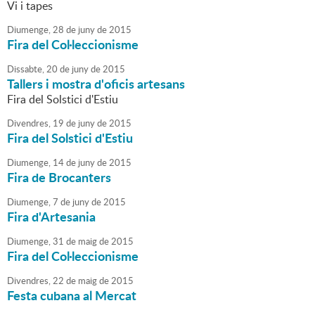
Vi i tapes
Diumenge,
28
de
juny
de
2015
Fira del Col·leccionisme
Dissabte,
20
de
juny
de
2015
Tallers i mostra d'oficis artesans
Fira del Solstici d'Estiu
Divendres,
19
de
juny
de
2015
Fira del Solstici d'Estiu
Diumenge,
14
de
juny
de
2015
Fira de Brocanters
Diumenge,
7
de
juny
de
2015
Fira d'Artesania
Diumenge,
31
de
maig
de
2015
Fira del Col·leccionisme
Divendres,
22
de
maig
de
2015
Festa cubana al Mercat