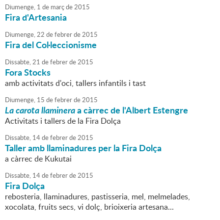
Diumenge,
1
de
març
de
2015
Fira d'Artesania
Diumenge,
22
de
febrer
de
2015
Fira del Col·leccionisme
Dissabte,
21
de
febrer
de
2015
Fora Stocks
amb activitats d'oci, tallers infantils i tast
Diumenge,
15
de
febrer
de
2015
La carota llaminera
a càrrec de l'Albert Estengre
Activitats i tallers de la Fira Dolça
Dissabte,
14
de
febrer
de
2015
Taller amb llaminadures per la Fira Dolça
a càrrec de Kukutai
Dissabte,
14
de
febrer
de
2015
Fira Dolça
rebosteria, llaminadures, pastisseria, mel, melmelades,
xocolata, fruits secs, vi dolç, brioixeria artesana...