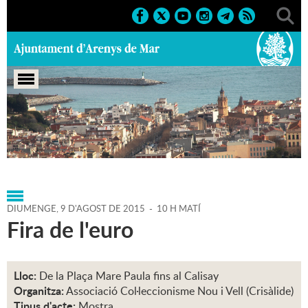
Portada
>
Agenda
>
09-08-
2015
>
Marcs
>
Població
>
2015
>
Fires 2015
DIUMENGE,
9
D'
AGOST
DE
2015
-
10 H MATÍ
Fira de l'euro
Lloc:
De la Plaça Mare Paula fins al Calisay
Organitza:
Associació Col·leccionisme Nou i Vell (Crisàlide)
Tipus d'acte:
Mostra