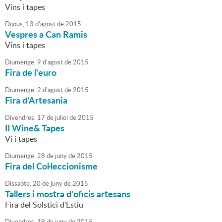
Vins i tapes
Dijous,
13
d'
agost
de
2015
Vespres a Can Ramis
Vins i tapes
Diumenge,
9
d'
agost
de
2015
Fira de l'euro
Diumenge,
2
d'
agost
de
2015
Fira d'Artesania
Divendres,
17
de
juliol
de
2015
II Wine& Tapes
Vi i tapes
Diumenge,
28
de
juny
de
2015
Fira del Col·leccionisme
Dissabte,
20
de
juny
de
2015
Tallers i mostra d'oficis artesans
Fira del Solstici d'Estiu
Divendres,
19
de
juny
de
2015