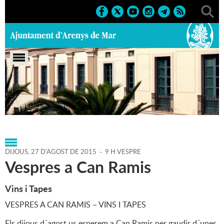
Portada
>
Agenda
>
27-08-
2015
>
Marcs
>
Població
>
2015
>
Fires 2015
DIJOUS,
27
D'
AGOST
DE
2015
-
9 H VESPRE
Vespres a Can Ramis
Vins i Tapes
VESPRES A CAN RAMIS – VINS I TAPES
Els dijous d´agost us esperem a Can Ramis per gaudir d´unes