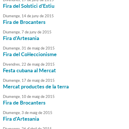
Fira del Solstici d'Estiu
Diumenge,
14
de
juny
de
2015
Fira de Brocanters
Diumenge,
7
de
juny
de
2015
Fira d'Artesania
Diumenge,
31
de
maig
de
2015
Fira del Col·leccionisme
Divendres,
22
de
maig
de
2015
Festa cubana al Mercat
Diumenge,
17
de
maig
de
2015
Mercat productes de la terra
Diumenge,
10
de
maig
de
2015
Fira de Brocanters
Diumenge,
3
de
maig
de
2015
Fira d'Artesania
Diumenge,
26
d'
abril
de
2015