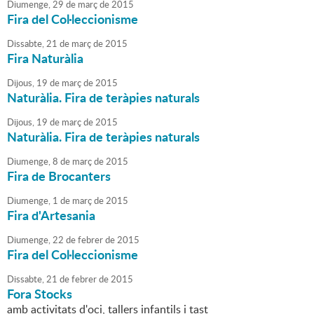
Diumenge,
29
de
març
de
2015
Fira del Col·leccionisme
Dissabte,
21
de
març
de
2015
Fira Naturàlia
Dijous,
19
de
març
de
2015
Naturàlia. Fira de teràpies naturals
Dijous,
19
de
març
de
2015
Naturàlia. Fira de teràpies naturals
Diumenge,
8
de
març
de
2015
Fira de Brocanters
Diumenge,
1
de
març
de
2015
Fira d'Artesania
Diumenge,
22
de
febrer
de
2015
Fira del Col·leccionisme
Dissabte,
21
de
febrer
de
2015
Fora Stocks
amb activitats d'oci, tallers infantils i tast