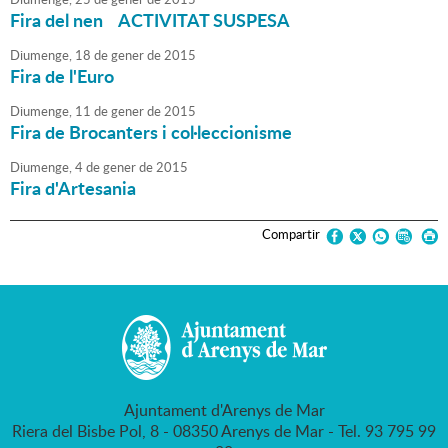
Fira del nen ACTIVITAT SUSPESA
Diumenge,
18
de
gener
de
2015
Fira de l'Euro
Diumenge,
11
de
gener
de
2015
Fira de Brocanters i col·leccionisme
Diumenge,
4
de
gener
de
2015
Fira d'Artesania
Compartir
Ajuntament d'Arenys de Mar
Riera del Bisbe Pol, 8 - 08350 Arenys de Mar - Tel. 93 795 99