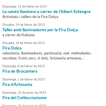
Diumenge,
15
de
febrer
de
2015
La carota llaminera
a càrrec de l'Albert Estengre
Activitats i tallers de la Fira Dolça
Dissabte,
14
de
febrer
de
2015
Taller amb llaminadures per la Fira Dolça
a càrrec de Kukutai
Dissabte,
14
de
febrer
de
2015
Fira Dolça
rebosteria, llaminadures, pastisseria, mel, melmelades,
xocolata, fruits secs, vi dolç, brioixeria artesana...
Diumenge,
8
de
febrer
de
2015
Fira de Brocanters
Diumenge,
1
de
febrer
de
2015
Fira d'Artesania
Diumenge,
25
de
gener
de
2015
Fira del Col·leccionisme
Diumenge,
25
de
gener
de
2015