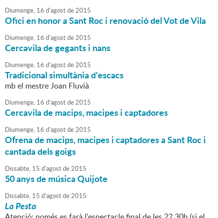
Diumenge,
16
d'
agost
de
2015
Ofici en honor a Sant Roc i renovació del Vot de Vila
Diumenge,
16
d'
agost
de
2015
Cercavila de gegants i nans
Diumenge,
16
d'
agost
de
2015
Tradicional simultània d'escacs
mb el mestre Joan Fluvià
Diumenge,
16
d'
agost
de
2015
Cercavila de macips, macipes i captadores
Diumenge,
16
d'
agost
de
2015
Ofrena de macips, macipes i captadores a Sant Roc i
cantada dels goigs
Dissabte,
15
d'
agost
de
2015
50 anys de música Quijote
Dissabte,
15
d'
agost
de
2015
La Pesta
Atenció: només es farà l'espectacle final de les 22.30h (si el