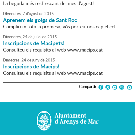
La beguda més resfrescant del mes d'agost!
Divendres,
7
d'
agost
de
2015
Aprenem els goigs de Sant Roc
Complirem tota la promesa, vós porteu-nos cap el cel!
Divendres,
24
de
juliol
de
2015
Inscripcions de Macipets!
Consulteu els requisits al web www.macips.cat
Dimecres,
24
de
juny
de
2015
Inscripcions de Macips!
Consulteu els requisits al web www.macips.cat
Compartir