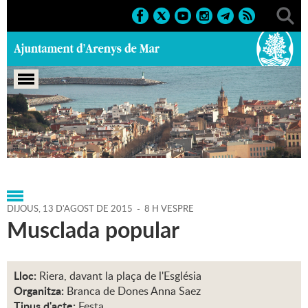
Portada
>
Agenda
>
13-08-
2015
>
Marcs
>
Culturals
>
2015
>
Sant Roc 2015
DIJOUS,
13
D'
AGOST
DE
2015
-
8 H VESPRE
Musclada popular
Lloc:
Riera, davant la plaça de l'Església
Organitza:
Branca de Dones Anna Saez
Tipus d'acte:
Festa