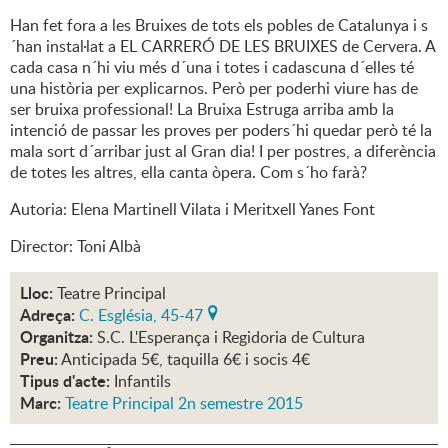
Han fet fora a les Bruixes de tots els pobles de Catalunya i s
´han instal·lat a EL CARRERÓ DE LES BRUIXES de Cervera. A
cada casa n´hi viu més d´una i totes i cadascuna d´elles té
una història per explicar­nos. Però per poder­hi viure has de
ser bruixa professional! La Bruixa Estruga arriba amb la
intenció de passar les proves per poder­s´hi quedar però té la
mala sort d´arribar just al Gran dia! I per postres, a diferència
de totes les altres, ella canta òpera. Com s´ho farà?
Autoria: Elena Martinell Vilata i Meritxell Yanes Font
Director: Toni Albà
Lloc:
Teatre Principal
Adreça:
C. Església, 45-47
Organitza:
S.C. L'Esperança i Regidoria de Cultura
Preu:
Anticipada 5€, taquilla 6€ i socis 4€
Tipus d'acte:
Infantils
Marc:
Teatre Principal 2n semestre 2015