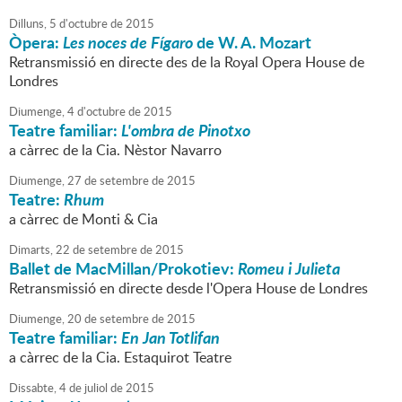
Dilluns,
5
d'
octubre
de
2015
Òpera:
Les noces de Fígaro
de W. A. Mozart
Retransmissió en directe des de la Royal Opera House de
Londres
Diumenge,
4
d'
octubre
de
2015
Teatre familiar:
L'ombra de Pinotxo
a càrrec de la Cia. Nèstor Navarro
Diumenge,
27
de
setembre
de
2015
Teatre:
Rhum
a càrrec de Monti & Cia
Dimarts,
22
de
setembre
de
2015
Ballet de MacMillan/Prokotiev:
Romeu i Julieta
Retransmissió en directe desde l'Opera House de Londres
Diumenge,
20
de
setembre
de
2015
Teatre familiar:
En Jan Totlifan
a càrrec de la Cia. Estaquirot Teatre
Dissabte,
4
de
juliol
de
2015