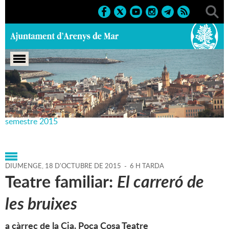
Portada
>
Agenda
>
18-10-
2015
>
Marcs
>
Culturals
>
2015
>
Teatre Principal 2n
semestre 2015
DIUMENGE,
18
D'
OCTUBRE
DE
2015
-
6 H TARDA
Teatre familiar:
El carreró de
les bruixes
a càrrec de la Cia. Poca Cosa Teatre