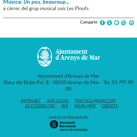
Música:
Un peu, beaucoup...
a càrrec del grup musical suís Les Ploufs
Compartir
Ajuntament d'Arenys de Mar
Riera del Bisbe Pol, 8 - 08350 Arenys de Mar - Tel. 93 795 99
00
INTRANET
AVÍS LEGAL
POLÍTICA PRIVACITAT
ACCESSIBILITAT
RSS
MAPA WEB
CRÈDITS
Amb la col·laboració de: