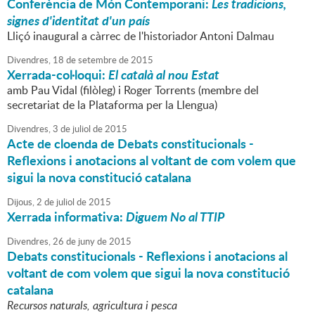
Conferència de Món Contemporani:
Les tradicions,
signes d'identitat d'un país
Lliçó inaugural a càrrec de l'historiador Antoni Dalmau
Divendres,
18
de
setembre
de
2015
Xerrada-col·loqui:
El català al nou Estat
amb Pau Vidal (filòleg) i Roger Torrents (membre del
secretariat de la Plataforma per la Llengua)
Divendres,
3
de
juliol
de
2015
Acte de cloenda de Debats constitucionals -
Reflexions i anotacions al voltant de com volem que
sigui la nova constitució catalana
Dijous,
2
de
juliol
de
2015
Xerrada informativa:
Diguem No al TTIP
Divendres,
26
de
juny
de
2015
Debats constitucionals - Reflexions i anotacions al
voltant de com volem que sigui la nova constitució
catalana
Recursos naturals, agricultura i pesca