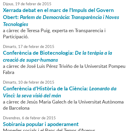
Dijous,
19
de
febrer
de
2015
Xerrada debat en el marc de l'Impuls del Govern
Obert:
Parlem de Democràcia: Transparència i Noves
Tecnologies
a càrrec de Teresa Puig, experta en Transparencia i
Participació.
Dimarts,
17
de
febrer
de
2015
Conferència de Biotecnologia:
De la teràpia a la
creació de super-humans
a càrrec de José Luis Pérez Triviño de la Universitat Pompeu
Fabra
Dimarts,
10
de
febrer
de
2015
Conferència d'Història de la Ciència:
Leonardo da
Vinci: la seva visió del món
a càrrec de Jesús Maria Galech de la Universitat Autònoma
de Barcelona
Divendres,
6
de
febrer
de
2015
Sobirania popular i apoderament
Monedes socials i el Banc del Temps d'Arenys