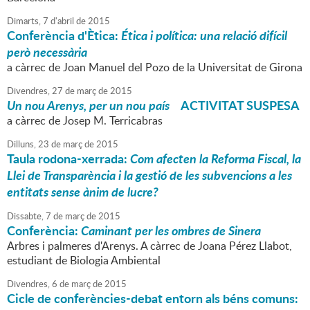
Dimarts,
7
d'
abril
de
2015
Conferència d'Ètica:
Ética i política: una relació difícil
però necessària
a càrrec de Joan Manuel del Pozo de la Universitat de Girona
Divendres,
27
de
març
de
2015
Un nou Arenys, per un nou país
ACTIVITAT SUSPESA
a càrrec de Josep M. Terricabras
Dilluns,
23
de
març
de
2015
Taula rodona-xerrada:
Com afecten la Reforma Fiscal, la
Llei de Transparència i la gestió de les subvencions a les
entitats sense ànim de lucre?
Dissabte,
7
de
març
de
2015
Conferència:
Caminant per les ombres de Sinera
Arbres i palmeres d'Arenys. A càrrec de Joana Pérez Llabot,
estudiant de Biologia Ambiental
Divendres,
6
de
març
de
2015
Cicle de conferències-debat entorn als béns comuns: