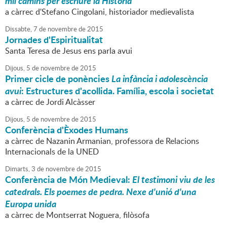
mil camins per escriure la Història
a càrrec d'Stefano Cingolani, historiador medievalista
Dissabte,
7
de
novembre
de
2015
Jornades d'Espiritualitat
Santa Teresa de Jesus ens parla avui
Dijous,
5
de
novembre
de
2015
Primer cicle de ponències
La infància i adolescència
avui
: Estructures d'acollida. Família, escola i societat
a càrrec de Jordi Alcàsser
Dijous,
5
de
novembre
de
2015
Conferència d'Èxodes Humans
a càrrec de Nazanin Armanian, professora de Relacions
Internacionals de la UNED
Dimarts,
3
de
novembre
de
2015
Conferència de Món Medieval:
El testimoni viu de les
catedrals. Els poemes de pedra. Nexe d'unió d'una
Europa unida
a càrrec de Montserrat Noguera, filòsofa