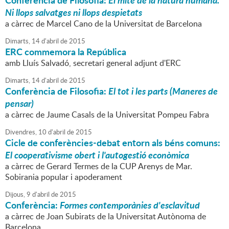
Conferència de Filosofia:
El mite de la natura humana.
Ni llops salvatges ni llops despietats
a càrrec de Marcel Cano de la Universitat de Barcelona
Dimarts,
14
d'
abril
de
2015
ERC commemora la República
amb Lluís Salvadó, secretari general adjunt d'ERC
Dimarts,
14
d'
abril
de
2015
Conferència de Filosofia:
El tot i les parts (Maneres de
pensar)
a càrrec de Jaume Casals de la Universitat Pompeu Fabra
Divendres,
10
d'
abril
de
2015
Cicle de conferències-debat entorn als béns comuns:
El cooperativisme obert i l'autogestió econòmica
a càrrec de Gerard Termes de la CUP Arenys de Mar.
Sobirania popular i apoderament
Dijous,
9
d'
abril
de
2015
Conferència:
Formes contemporànies d'esclavitud
a càrrec de Joan Subirats de la Universitat Autònoma de
Barcelona