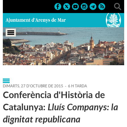
Portada
>
Agenda
>
27-10-
2015
>
Marcs
>
Culturals
>
2015
>
Conferències
DIMARTS,
27
D'
OCTUBRE
DE
2015
-
6 H TARDA
Conferència d'Història de
Catalunya:
Lluís Companys: la
dignitat republicana