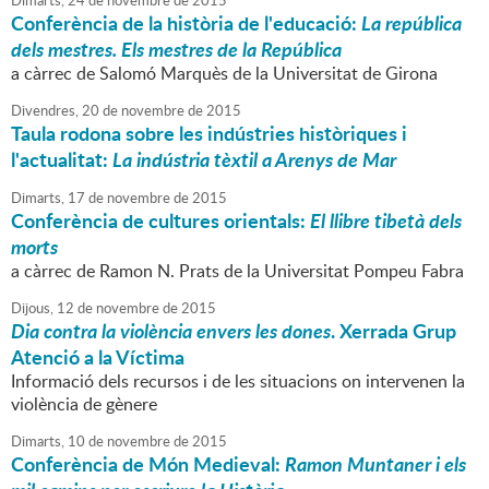
Dimarts,
24
de
novembre
de
2015
Conferència de la història de l'educació:
La república
dels mestres. Els mestres de la República
a càrrec de Salomó Marquès de la Universitat de Girona
Divendres,
20
de
novembre
de
2015
Taula rodona sobre les indústries històriques i
l'actualitat:
La indústria tèxtil a Arenys de Mar
Dimarts,
17
de
novembre
de
2015
Conferència de cultures orientals:
El llibre tibetà dels
morts
a càrrec de Ramon N. Prats de la Universitat Pompeu Fabra
Dijous,
12
de
novembre
de
2015
Dia contra la violència envers les dones
. Xerrada Grup
Atenció a la Víctima
Informació dels recursos i de les situacions on intervenen la
violència de gènere
Dimarts,
10
de
novembre
de
2015
Conferència de Món Medieval:
Ramon Muntaner i els