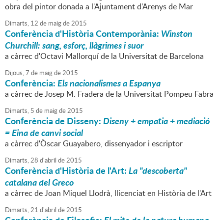
obra del pintor donada a l'Ajuntament d'Arenys de Mar
Dimarts,
12
de
maig
de
2015
Conferència d'Història Contemporània:
Winston
Churchill: sang, esforç, llàgrimes i suor
a càrrec d'Octavi Mallorquí de la Universitat de Barcelona
Dijous,
7
de
maig
de
2015
Conferència:
Els nacionalismes a Espanya
a càrrec de Josep M. Fradera de la Universitat Pompeu Fabra
Dimarts,
5
de
maig
de
2015
Conferència de Disseny:
Diseny + empatia + mediació
= Eina de canvi social
a càrrec d'Òscar Guayabero, dissenyador i escriptor
Dimarts,
28
d'
abril
de
2015
Conferència d'Història de l'Art:
La "descoberta"
catalana del Greco
a càrrec de Joan Miquel Llodrà, llicenciat en Història de l'Art
Dimarts,
21
d'
abril
de
2015