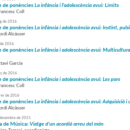
le de ponències
La infància i l'adolescència avui:
Límits
rancesc Coll
g
de
2016
le de ponències
La infància i adolescència avui: Instint, pulsi
ordi Alcàsser
de
2016
le de ponències
La infància i adolescència avui: Multicultur
ctavi Garcia
ç
de
2016
le de ponències
La infància i adolescència avui: Les pors
rancesc Coll
rer
de
2016
le de ponències
La infància i adolescència avui: Adquisició i
ordi Alcàsser
desembre
de
2015
a de Música:
Viatge d'un acordió arreu del món