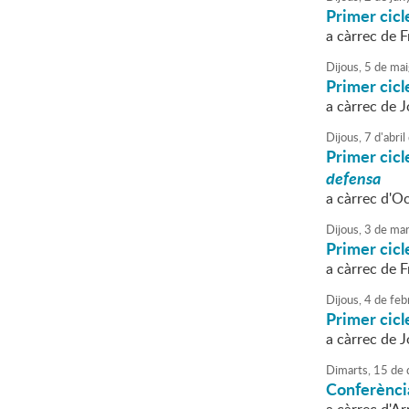
Primer cic
a càrrec de F
Dijous,
5
de
mai
Primer cic
a càrrec de J
Dijous,
7
d'
abril
Primer cic
defensa
a càrrec d'O
Dijous,
3
de
mar
Primer cic
a càrrec de F
Dijous,
4
de
feb
Primer cic
a càrrec de J
Dimarts,
15
de
Conferènci