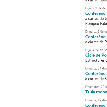
a càrrec d'Ar
Dijous,
3
de
des
Conferènci
a càrrec de J
Pompeu Fab
Dimarts,
1
de
d
Conferènci
a càrrec de P
Dijous,
26
de
no
Cicle de Po
Estructures d
Dimarts,
24
de
Conferència
a càrrec de 
Divendres,
20
d
Taula rodona
Dimarts,
17
de
Conferència