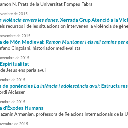
Ramon N. Prats de la Universitat Pompeu Fabra
vembre
de
2015
a violència envers les dones
. Xerrada Grup Atenció a la Víc
ls recursos i de les situacions on intervenen la violència de gèn
novembre
de
2015
a de Món Medieval:
Ramon Muntaner i els mil camins per es
efano Cingolani, historiador medievalista
ovembre
de
2015
Espiritualitat
de Jesus ens parla avui
embre
de
2015
le de ponències
La infància i adolescència avui
: Estructures 
ordi Alcàsser
embre
de
2015
a d'Èxodes Humans
Nazanin Armanian, professora de Relacions Internacionals de la
ovembre
de
2015