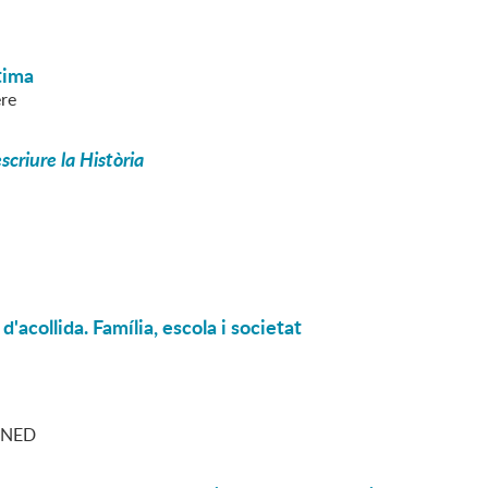
tima
ere
criure la Història
d'acollida. Família, escola i societat
 UNED