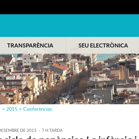
TRANSPARÈNCIA
SEU ELECTRÒNICA
s
>
2015
>
Conferències
ESEMBRE
DE
2015
-
7 H TARDA