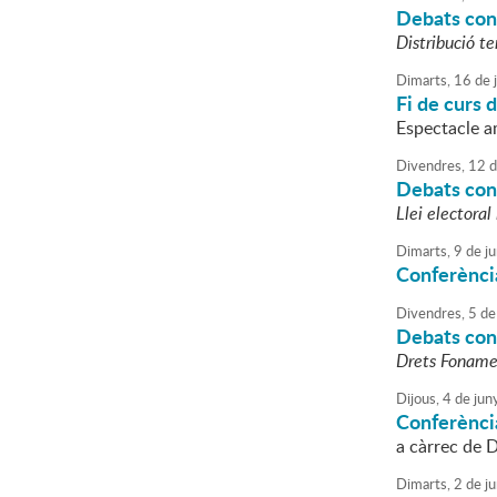
Debats cons
Distribució te
Dimarts,
16
de
Fi de curs 
Espectacle a
Divendres,
12
d
Debats cons
Llei electoral
Dimarts,
9
de
ju
Conferència
Divendres,
5
de
Debats cons
Drets Fonamen
Dijous,
4
de
jun
Conferènci
a càrrec de 
Dimarts,
2
de
ju