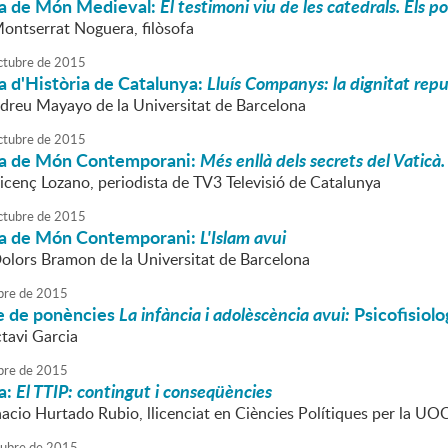
a de Món Medieval:
El testimoni viu de les catedrals. Els
Montserrat Noguera, filòsofa
ctubre
de
2015
a d'Història de Catalunya:
Lluís Companys: la dignitat rep
ndreu Mayayo de la Universitat de Barcelona
ctubre
de
2015
a de Món Contemporani:
Més enllà dels secrets del Vaticà
Vicenç Lozano, periodista de TV3 Televisió de Catalunya
ctubre
de
2015
a de Món Contemporani:
L'Islam avui
Dolors Bramon de la Universitat de Barcelona
bre
de
2015
le de ponències
La infància i adolèscència avui:
Psicofisiolo
ctavi Garcia
bre
de
2015
a:
El TTIP: contingut i conseqüències
nacio Hurtado Rubio, llicenciat en Ciències Polítiques per la UO
tubre
de
2015