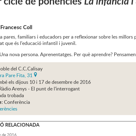
 cicle de ponències
La infància i
 Francesc Coll
a pares, familiars i educadors per a reflexionar sobre les millor
t que és l'educació infantil i juvenil.
l: Una nova persona. Aprenentatges. Per què aprendre? Pensament
oble del C.C.Calisay
ra Pare Fita, 31
mbé els dijous 10 i 17 de desembre de 2016
Ràdio Arenys - El punt de l'interrogant
ada trobada
e:
Conferència
erències
Ó RELACIONADA
y
de
2016