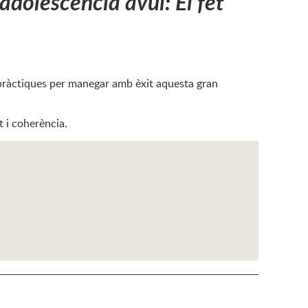
 adolescència avui: El fet
s pràctiques per manegar amb èxit aquesta gran
 i coherència.