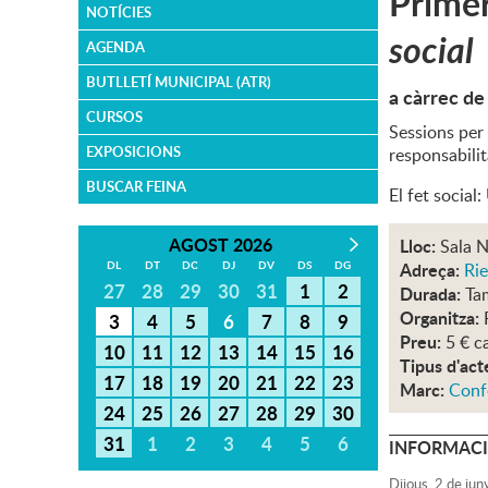
Primer
NOTÍCIES
social
AGENDA
BUTLLETÍ MUNICIPAL (ATR)
a càrrec de
CURSOS
Sessions per 
EXPOSICIONS
responsabilita
BUSCAR FEINA
El fet socia
AGOST 2026
Lloc:
Sala N
DL
DT
DC
DJ
DV
DS
DG
Adreça:
Rie
27
28
29
30
31
1
2
Durada:
Ta
Organitza:
3
4
5
6
7
8
9
Preu:
5 € c
10
11
12
13
14
15
16
Tipus d'act
17
18
19
20
21
22
23
Marc:
Conf
24
25
26
27
28
29
30
31
1
2
3
4
5
6
INFORMACI
Dijous,
2
de
jun