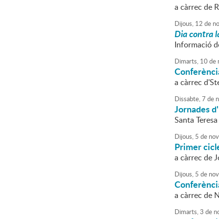
a càrrec de 
Dijous,
12
de
no
Dia contra l
Informació de
Dimarts,
10
de
Conferènci
a càrrec d'St
Dissabte,
7
de
n
Jornades d'
Santa Teresa 
Dijous,
5
de
nov
Primer cic
a càrrec de J
Dijous,
5
de
nov
Conferènci
a càrrec de 
Dimarts,
3
de
n