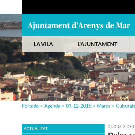
LA VILA
L'AJUNTAMENT
Portada
>
Agenda
>
03-12-2015
>
Marcs
>
Cultural
DIJOUS,
3
DE
D
ACTUALITAT