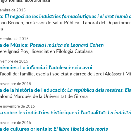
rigo Tomasi, acordionista
embre
de
2015
a:
El negoci de les indústries farmacèutiques i el dret humà a
oan Benach, professor de Salut Pública i Laboral del Departament
ra
esembre
de
2015
a de Música:
Poesia i música de Leonard Cohen
ere Ignasi Poy, llicenciat en Filologia Catalana
vembre
de
2015
nències: La infància i l'adolescència avui
'acollida: família, escola i societat a càrrec de Jordi Alcàsser i M
novembre
de
2015
 de la història de l'educació:
La república dels mestres. El
Salomó Marquès de la Universitat de Girona
e
novembre
de
2015
 sobre les indústries històriques i l'actualitat:
La indústr
novembre
de
2015
 de cultures orientals:
El llibre tibetà dels morts