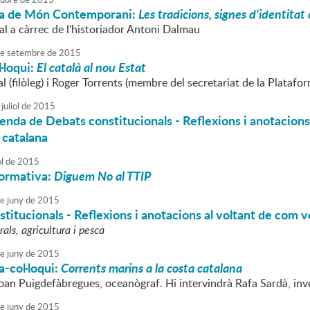
a de Món Contemporani:
Les tradicions, signes d'identitat
al a càrrec de l'historiador Antoni Dalmau
e
setembre
de
2015
·loqui:
El català al nou Estat
 (filòleg) i Roger Torrents (membre del secretariat de la Platafor
juliol
de
2015
enda de Debats constitucionals - Reflexions i anotacions
 catalana
ol
de
2015
formativa:
Diguem No al TTIP
e
juny
de
2015
titucionals - Reflexions i anotacions al voltant de com v
als, agricultura i pesca
e
juny
de
2015
-col·loqui:
Corrents marins a la costa catalana
Joan Puigdefàbregues, oceanògraf. Hi intervindrà Rafa Sardà, inv
e
juny
de
2015