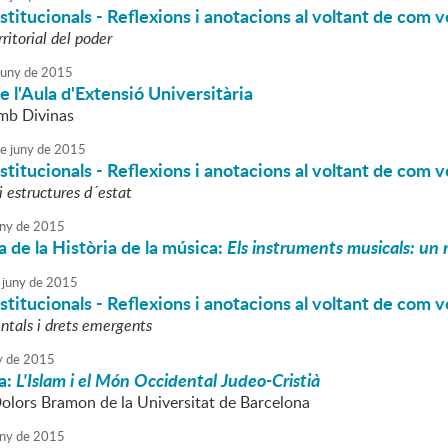
titucionals - Reflexions i anotacions al voltant de com v
rritorial del poder
juny
de
2015
de l'Aula d'Extensió Universitària
mb Divinas
e
juny
de
2015
titucionals - Reflexions i anotacions al voltant de com v
 i estructures d´estat
ny
de
2015
 de la Història de la música:
Els instruments musicals: un r
juny
de
2015
titucionals - Reflexions i anotacions al voltant de com v
tals i drets emergents
y
de
2015
a:
L'Islam i el Món Occidental Judeo-Cristià
Dolors Bramon de la Universitat de Barcelona
ny
de
2015