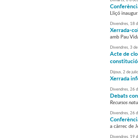
Conferènci
Lliçó inaugur
Divendres,
18
d
Xerrada-col
amb Pau Vidal
Divendres,
3
de
Acte de clo
constitució
Dijous,
2
de
juli
Xerrada in
Divendres,
26
d
Debats cons
Recursos natur
Divendres,
26
d
Conferència
a càrrec de 
Divendres,
19
d