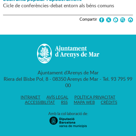
Cicle de conferències-debat entorn als béns comuns
Compartir
Ajuntament d'Arenys de Mar
Riera del Bisbe Pol, 8 - 08350 Arenys de Mar - Tel. 93 795 99
00
INTRANET
AVÍS LEGAL
POLÍTICA PRIVACITAT
ACCESSIBILITAT
RSS
MAPA WEB
CRÈDITS
Amb la col·laboració de: