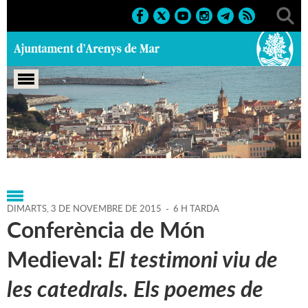
Portada
>
Agenda
>
03-11-
2015
>
Marcs
>
Culturals
>
2015
>
Conferències
DIMARTS,
3
DE
NOVEMBRE
DE
2015
-
6 H TARDA
Conferència de Món
Medieval:
El testimoni viu de
les catedrals. Els poemes de