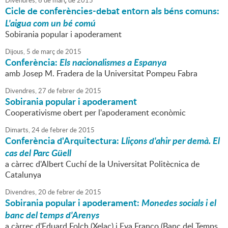
Divendres,
6
de
març
de
2015
Cicle de conferències-debat entorn als béns comuns:
L'aigua com un bé comú
Sobirania popular i apoderament
Dijous,
5
de
març
de
2015
Conferència:
Els nacionalismes a Espanya
amb Josep M. Fradera de la Universitat Pompeu Fabra
Divendres,
27
de
febrer
de
2015
Sobirania popular i apoderament
Cooperativisme obert per l'apoderament econòmic
Dimarts,
24
de
febrer
de
2015
Conferència d'Arquitectura:
Lliçons d'ahir per demà. El
cas del Parc Güell
a càrrec d'Albert Cuchí de la Universitat Politècnica de
Catalunya
Divendres,
20
de
febrer
de
2015
Sobirania popular i apoderament:
Monedes socials i el
banc del temps d'Arenys
a càrrec d'Eduard Folch (Xelac) i Eva Franco (Banc del Temps