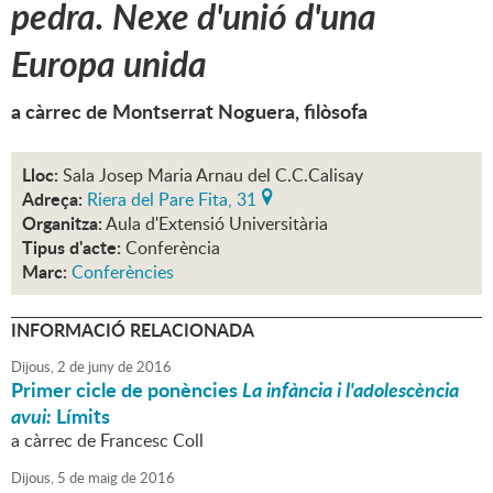
pedra. Nexe d'unió d'una
Europa unida
a càrrec de Montserrat Noguera, filòsofa
Lloc:
Sala Josep Maria Arnau del C.C.Calisay
Adreça:
Riera del Pare Fita, 31
Organitza:
Aula d'Extensió Universitària
Tipus d'acte:
Conferència
Marc:
Conferències
INFORMACIÓ RELACIONADA
Dijous,
2
de
juny
de
2016
Primer cicle de ponències
La infància i l'adolescència
avui:
Límits
a càrrec de Francesc Coll
Dijous,
5
de
maig
de
2016