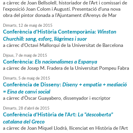
a càrrec de Joan Bellsolell, historiador de l'Art i comissari de
l'exposició Joan Colom i Augustí. Presentació d'una nova
obra del pintor donada a l'Ajuntament d'Arenys de Mar
Dimarts,
12
de
maig
de
2015
Conferència d'Història Contemporània:
Winston
Churchill: sang, esforç, llàgrimes i suor
a càrrec d'Octavi Mallorquí de la Universitat de Barcelona
Dijous,
7
de
maig
de
2015
Conferència:
Els nacionalismes a Espanya
a càrrec de Josep M. Fradera de la Universitat Pompeu Fabra
Dimarts,
5
de
maig
de
2015
Conferència de Disseny:
Diseny + empatia + mediació
= Eina de canvi social
a càrrec d'Òscar Guayabero, dissenyador i escriptor
Dimarts,
28
d'
abril
de
2015
Conferència d'Història de l'Art:
La "descoberta"
catalana del Greco
a càrrec de Joan Miquel Llodrà, llicenciat en Història de l'Art