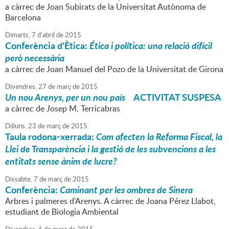
a càrrec de Joan Subirats de la Universitat Autònoma de
Barcelona
Dimarts,
7
d'
abril
de
2015
Conferència d'Ètica:
Ética i política: una relació difícil
però necessària
a càrrec de Joan Manuel del Pozo de la Universitat de Girona
Divendres,
27
de
març
de
2015
Un nou Arenys, per un nou país
ACTIVITAT SUSPESA
a càrrec de Josep M. Terricabras
Dilluns,
23
de
març
de
2015
Taula rodona-xerrada:
Com afecten la Reforma Fiscal, la
Llei de Transparència i la gestió de les subvencions a les
entitats sense ànim de lucre?
Dissabte,
7
de
març
de
2015
Conferència:
Caminant per les ombres de Sinera
Arbres i palmeres d'Arenys. A càrrec de Joana Pérez Llabot,
estudiant de Biologia Ambiental