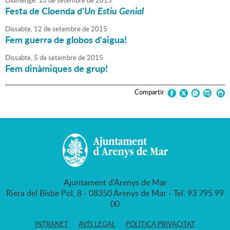
Diumenge,
13
de
setembre
de
2015
Festa de Cloenda d'
Un Estiu Genial
Dissabte,
12
de
setembre
de
2015
Fem guerra de globos d'aigua!
Dissabte,
5
de
setembre
de
2015
Fem dinàmiques de grup!
Compartir
Ajuntament d'Arenys de Mar
Riera del Bisbe Pol, 8 - 08350 Arenys de Mar - Tel. 93 795 99
00
INTRANET
AVÍS LEGAL
POLÍTICA PRIVACITAT