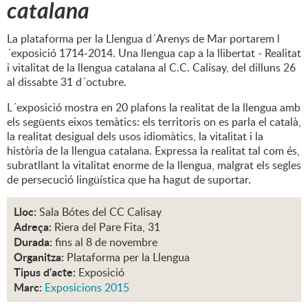
catalana
La plataforma per la Llengua d´Arenys de Mar portarem l
´exposició 1714-2014. Una llengua cap a la llibertat - Realitat
i vitalitat de la llengua catalana al C.C. Calisay, del dilluns 26
al dissabte 31 d´octubre.
L´exposició mostra en 20 plafons la realitat de la llengua amb
els següents eixos temàtics: els territoris on es parla el català,
la realitat desigual dels usos idiomàtics, la vitalitat i la
història de la llengua catalana. Expressa la realitat tal com és,
subratllant la vitalitat enorme de la llengua, malgrat els segles
de persecució lingüística que ha hagut de suportar.
Lloc:
Sala Bótes del CC Calisay
Adreça:
Riera del Pare Fita, 31
Durada:
fins al 8 de novembre
Organitza:
Plataforma per la Llengua
Tipus d'acte:
Exposició
Marc:
Exposicions 2015