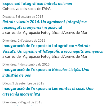
Exposició fotogràfica:
Indrets del món
Col·lectiva dels socis de l'AFA
Dissabte,
3
d'
octubre
de
2015
Retrats viscuts 2014. Un agraïment fotogràfic a
reconeguts arenyencs
(reposició)
a càrrec de l'Agrupació Fotogràfica d'Arenys de Mar
Divendres,
2
d'
octubre
de
2015
Inauguració de l'exposició fotogràfica:
+Retrats
Viscuts. Un agraïment fotogràfic a reconeguts arenyencs
a càrrec de l'Agrupació Fotogràfica d'Arenys de Mar
Divendres,
4
de
setembre
de
2015
Inauguració de l'exposició
Bàscules Lletjós. Una
indústria de pes
Dijous,
3
de
setembre
de
2015
Inauguració de l'exposició
Les puntes al coixí. Una
artesania modernista
Divendres,
7
d'
agost
de
2015