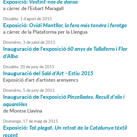
Exposició:
Vestint-nos de dansa
a càrrec de l'Esbart Maragall
Dissabte,
1
d'
agost
de
2015
Exposició:
Ovidi Montllor, la fera més tendra i ferotge
a càrrec de la Plataforma per la Llengua
Divendres,
3
de
juliol
de
2015
Inauguració de l'exposició
60 anys de Tallaferro i Flor
d'Alba
Dissabte,
20
de
juny
de
2015
Inauguració del
Saló d'Art - Estiu 2015
Exposició d'art d'artistes arenyencs
Divendres,
5
de
juny
de
2015
Inauguració de l'exposició
Pinzellades. Recull d'olis i
aquarel·les
de Montse Llavina
Diumenge,
17
de
maig
de
2015
Exposició:
Tot plegat. Un retrat de la Catalunya tèxtil
recent