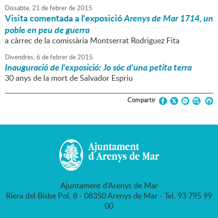
Dissabte,
21
de
febrer
de
2015
Visita comentada a l'exposició
Arenys de Mar 1714, un
poble en peu de guerra
a càrrec de la comissària Montserrat Rodriguez Fita
Divendres,
6
de
febrer
de
2015
Inauguració de l'exposició: Jo sóc d'una petita terra
30 anys de la mort de Salvador Espriu
Compartir
Ajuntament d'Arenys de Mar
Riera del Bisbe Pol, 8 - 08350 Arenys de Mar - Tel. 93 795 99
00