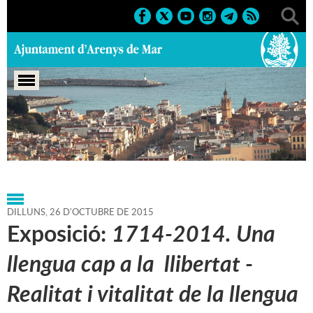
Portada
>
Agenda
>
26-10-
2015
>
Marcs
>
Culturals
>
2015
>
Exposicions 2015
DILLUNS,
26
D'
OCTUBRE
DE
2015
Exposició:
1714-2014. Una
llengua cap a la llibertat -
Realitat i vitalitat de la llengua