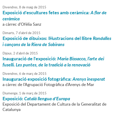
Divendres,
8
de
maig
de
2015
Exposició d'escultures fetes amb ceràmica:
A flor de
ceràmica
a càrrec d'Ofèlia Sanz
Dimarts,
7
d'
abril
de
2015
Exposició de dibuixos: Il·lustracions del llibre
Rondalles
i cançons de la Riera de Sobirans
Dijous,
2
d'
abril
de
2015
Inauguració de l'exposició:
Maria Bissacco, l’arte dei
fuselli.
Les puntes, de la tradició a la renovació
Divendres,
6
de
març
de
2015
Inauguració exposició fotogràfica:
Arenys inesperat
a càrrec de l'Agrupació Fotogràfica d'Arenys de Mar
Diumenge,
1
de
març
de
2015
Exposició:
Català llengua d'Europa
Exposició del Departament de Cultura de la Generalitat de
Catalunya