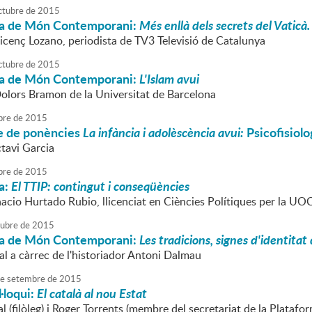
ctubre
de
2015
a de Món Contemporani:
Més enllà dels secrets del Vaticà
Vicenç Lozano, periodista de TV3 Televisió de Catalunya
ctubre
de
2015
a de Món Contemporani:
L'Islam avui
Dolors Bramon de la Universitat de Barcelona
bre
de
2015
le de ponències
La infància i adolèscència avui:
Psicofisiolo
ctavi Garcia
bre
de
2015
a:
El TTIP: contingut i conseqüències
nacio Hurtado Rubio, llicenciat en Ciències Polítiques per la UO
tubre
de
2015
a de Món Contemporani:
Les tradicions, signes d'identitat
al a càrrec de l'historiador Antoni Dalmau
e
setembre
de
2015
·loqui:
El català al nou Estat
 (filòleg) i Roger Torrents (membre del secretariat de la Platafor