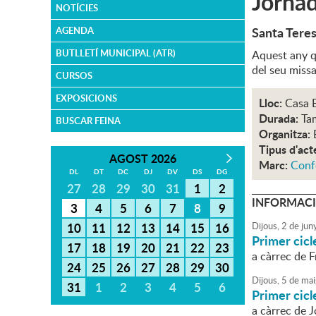
Jornad
NOTÍCIES
Santa Teres
AGENDA
BUTLLETÍ MUNICIPAL (ATR)
Aquest any qu
del seu missa
CURSOS
EXPOSICIONS
Lloc:
Casa E
Durada:
Ta
BUSCAR FEINA
Organitza:
Tipus d'act
AGOST 2026
Marc:
Conf
DL
DT
DC
DJ
DV
DS
DG
27
28
29
30
31
1
2
INFORMACI
3
4
5
6
7
8
9
10
11
12
13
14
15
16
Dijous,
2
de
jun
Primer cic
17
18
19
20
21
22
23
a càrrec de F
24
25
26
27
28
29
30
Dijous,
5
de
mai
31
1
2
3
4
5
6
Primer cic
a càrrec de J