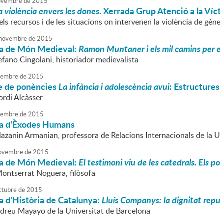
vembre
de
2015
a violència envers les dones
. Xerrada Grup Atenció a la Víc
ls recursos i de les situacions on intervenen la violència de gèn
novembre
de
2015
a de Món Medieval:
Ramon Muntaner i els mil camins per es
efano Cingolani, historiador medievalista
embre
de
2015
le de ponències
La infància i adolescència avui
: Estructures 
ordi Alcàsser
embre
de
2015
a d'Èxodes Humans
Nazanin Armanian, professora de Relacions Internacionals de la
ovembre
de
2015
a de Món Medieval:
El testimoni viu de les catedrals. Els
Montserrat Noguera, filòsofa
ctubre
de
2015
a d'Història de Catalunya:
Lluís Companys: la dignitat rep
ndreu Mayayo de la Universitat de Barcelona