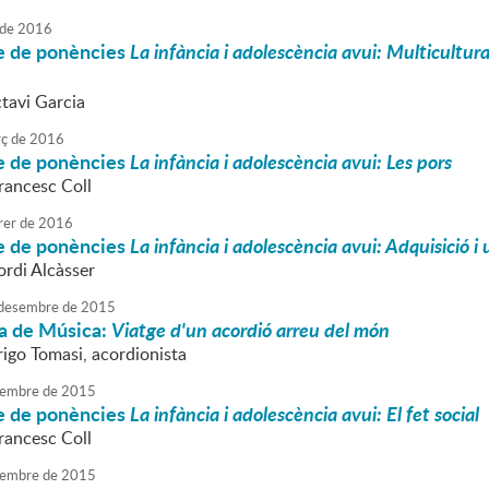
de
2016
le de ponències
La infància i adolescència avui: Multicultur
ctavi Garcia
ç
de
2016
le de ponències
La infància i adolescència avui: Les pors
rancesc Coll
rer
de
2016
le de ponències
La infància i adolescència avui: Adquisició i
ordi Alcàsser
desembre
de
2015
a de Música:
Viatge d'un acordió arreu del món
rigo Tomasi, acordionista
embre
de
2015
le de ponències
La infància i adolescència avui: El fet social
rancesc Coll
embre
de
2015