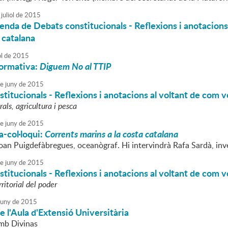
juliol
de
2015
enda de Debats constitucionals - Reflexions i anotacions
 catalana
ol
de
2015
formativa:
Diguem No al TTIP
e
juny
de
2015
titucionals - Reflexions i anotacions al voltant de com v
als, agricultura i pesca
e
juny
de
2015
-col·loqui:
Corrents marins a la costa catalana
Joan Puigdefàbregues, oceanògraf. Hi intervindrà Rafa Sardà, inv
e
juny
de
2015
titucionals - Reflexions i anotacions al voltant de com v
rritorial del poder
juny
de
2015
de l'Aula d'Extensió Universitària
mb Divinas