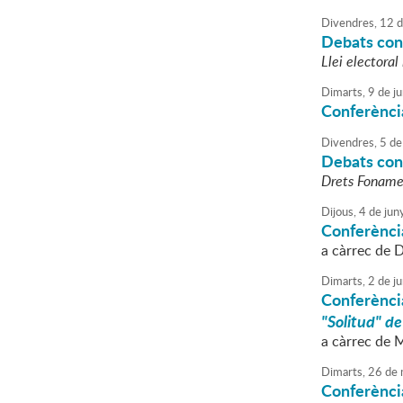
Divendres,
12
d
Debats cons
Llei electoral
Dimarts,
9
de
ju
Conferència
Divendres,
5
de
Debats cons
Drets Fonamen
Dijous,
4
de
jun
Conferènci
a càrrec de 
Dimarts,
2
de
ju
Conferència
"Solitud" de
a càrrec de 
Dimarts,
26
de
Conferència