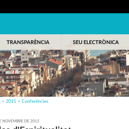
TRANSPARÈNCIA
SEU ELECTRÒNICA
s
>
2015
>
Conferències
E
NOVEMBRE
DE
2015