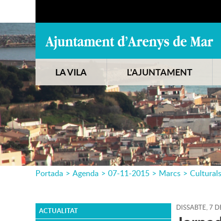
LA VILA
L'AJUNTAMENT
Portada
>
Agenda
>
07-11-2015
>
Marcs
>
Cultural
DISSABTE,
7
D
ACTUALITAT