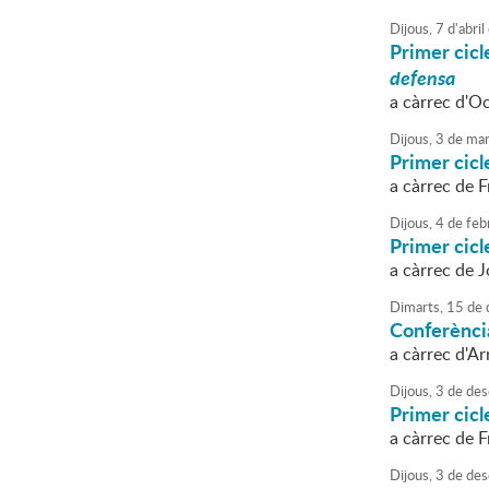
Dijous,
7
d'
abril
Primer cic
defensa
a càrrec d'O
Dijous,
3
de
mar
Primer cic
a càrrec de F
Dijous,
4
de
feb
Primer cic
a càrrec de J
Dimarts,
15
de
Conferènci
a càrrec d'Ar
Dijous,
3
de
des
Primer cic
a càrrec de F
Dijous,
3
de
des