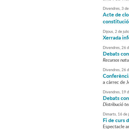
Divendres,
3
de
Acte de clo
constitució
Dijous,
2
de
juli
Xerrada in
Divendres,
26
d
Debats cons
Recursos natur
Divendres,
26
d
Conferència
a càrrec de 
Divendres,
19
d
Debats cons
Distribució te
Dimarts,
16
de
Fi de curs 
Espectacle a