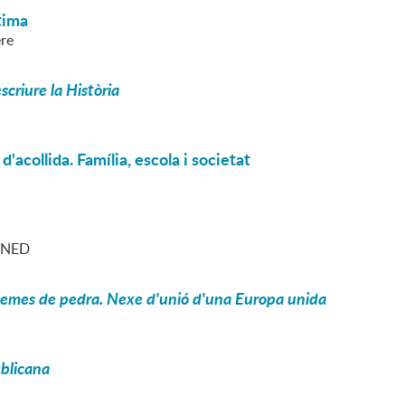
tima
ere
criure la Història
d'acollida. Família, escola i societat
 UNED
 poemes de pedra. Nexe d'unió d'una Europa unida
ublicana