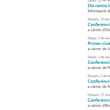
Dijous,
12
de
no
Dia contra l
Informació de
Dimarts,
10
de
Conferènci
a càrrec d'St
Dijous,
5
de
nov
Primer cic
a càrrec de J
Dijous,
5
de
nov
Conferènci
a càrrec de 
Dimarts,
3
de
n
Conferènci
a càrrec de 
Dimarts,
27
d'
o
Conferènci
a càrrec d'A