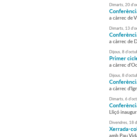
Dimarts,
20
d'
o
Conferènci
a càrrec de 
Dimarts,
13
d'
o
Conferènci
a càrrec de 
Dijous,
8
d'
octu
Primer cic
a càrrec d'O
Dijous,
8
d'
octu
Conferènci
a càrrec d'Ig
Dimarts,
6
d'
oc
Conferènci
Lliçó inaugur
Divendres,
18
d
Xerrada-col
amb Pau Vidal