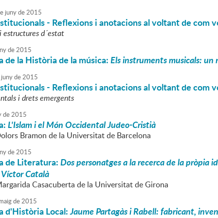
e
juny
de
2015
titucionals - Reflexions i anotacions al voltant de com v
 i estructures d´estat
ny
de
2015
 de la Història de la música:
Els instruments musicals: un r
juny
de
2015
titucionals - Reflexions i anotacions al voltant de com v
tals i drets emergents
y
de
2015
a:
L'Islam i el Món Occidental Judeo-Cristià
Dolors Bramon de la Universitat de Barcelona
ny
de
2015
 de Literatura:
Dos personatges a la recerca de la pròpia 
 Víctor Català
Margarida Casacuberta de la Universitat de Girona
maig
de
2015
 d'Història Local:
Jaume Partagàs i Rabell: fabricant, inven