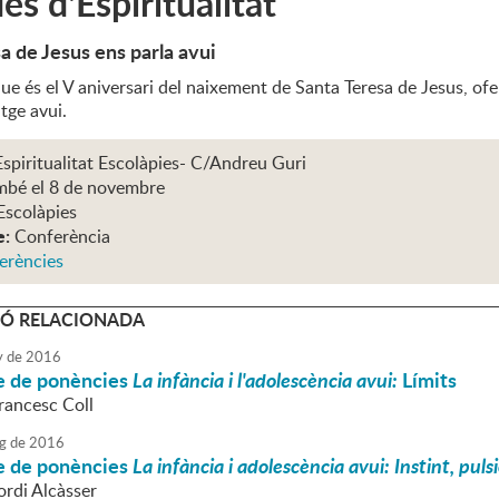
es d'Espiritualitat
a de Jesus ens parla avui
e és el V aniversari del naixement de Santa Teresa de Jesus, ofer
tge avui.
spiritualitat Escolàpies- C/Andreu Guri
mbé el 8 de novembre
Escolàpies
e:
Conferència
erències
Ó RELACIONADA
y
de
2016
le de ponències
La infància i l'adolescència avui:
Límits
rancesc Coll
g
de
2016
le de ponències
La infància i adolescència avui: Instint, pulsi
ordi Alcàsser