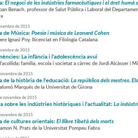
a:
El negoci de les indústries farmacèutiques i el dret humà a
oan Benach, professor de Salut Pública i Laboral del Departament
ra
esembre
de
2015
a de Música:
Poesia i música de Leonard Cohen
ere Ignasi Poy, llicenciat en Filologia Catalana
vembre
de
2015
nències: La infància i l'adolescència avui
'acollida: família, escola i societat a càrrec de Jordi Alcàsser i M
novembre
de
2015
 de la història de l'educació:
La república dels mestres. El
Salomó Marquès de la Universitat de Girona
e
novembre
de
2015
 sobre les indústries històriques i l'actualitat:
La indústr
novembre
de
2015
 de cultures orientals:
El llibre tibetà dels morts
Ramon N. Prats de la Universitat Pompeu Fabra