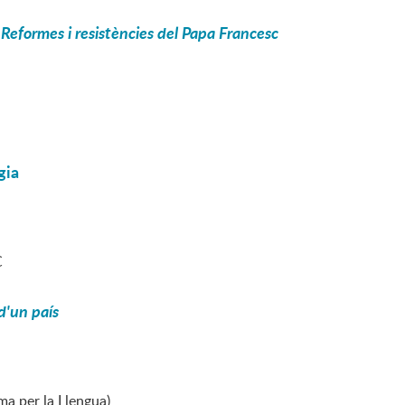
. Reformes i resistències del Papa Francesc
gia
C
 d'un país
ma per la Llengua)