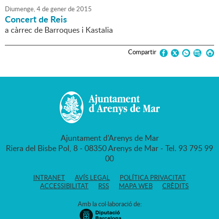
Diumenge,
4
de
gener
de
2015
Concert de Reis
a càrrec de Barroques i Kastalia
Compartir
Ajuntament d'Arenys de Mar
Riera del Bisbe Pol, 8 - 08350 Arenys de Mar - Tel. 93 795 99
00
INTRANET
AVÍS LEGAL
POLÍTICA PRIVACITAT
ACCESSIBILITAT
RSS
MAPA WEB
CRÈDITS
Amb la col·laboració de: