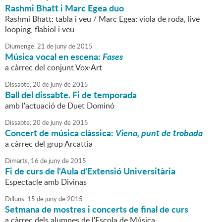
Rashmi Bhatt i Marc Egea duo
Rashmi Bhatt: tabla i veu / Marc Egea: viola de roda, live
looping, flabiol i veu
Diumenge,
21
de
juny
de
2015
Música vocal en escena:
Fases
a càrrec del conjunt Vox·Art
Dissabte,
20
de
juny
de
2015
Ball del dissabte. Fi de temporada
amb l'actuació de Duet Dominó
Dissabte,
20
de
juny
de
2015
Concert de música clàssica:
Viena, punt de trobada
a càrrec del grup Arcattia
Dimarts,
16
de
juny
de
2015
Fi de curs de l'Aula d'Extensió Universitària
Espectacle amb Divinas
Dilluns,
15
de
juny
de
2015
Setmana de mostres i concerts de final de curs
a càrrec dels alumnes de l'Escola de Música