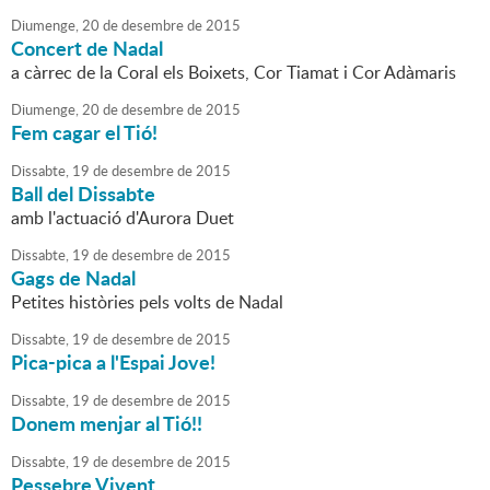
Diumenge,
20
de
desembre
de
2015
Concert de Nadal
a càrrec de la Coral els Boixets, Cor Tiamat i Cor Adàmaris
Diumenge,
20
de
desembre
de
2015
Fem cagar el Tió!
Dissabte,
19
de
desembre
de
2015
Ball del Dissabte
amb l'actuació d'Aurora Duet
Dissabte,
19
de
desembre
de
2015
Gags de Nadal
Petites històries pels volts de Nadal
Dissabte,
19
de
desembre
de
2015
Pica-pica a l'Espai Jove!
Dissabte,
19
de
desembre
de
2015
Donem menjar al Tió!!
Dissabte,
19
de
desembre
de
2015
Pessebre Vivent