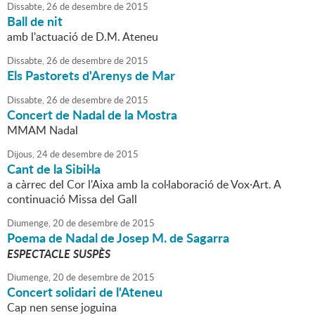
Dissabte,
26
de
desembre
de
2015
Ball de nit
amb l'actuació de D.M. Ateneu
Dissabte,
26
de
desembre
de
2015
Els Pastorets d'Arenys de Mar
Dissabte,
26
de
desembre
de
2015
Concert de Nadal de la Mostra
MMAM Nadal
Dijous,
24
de
desembre
de
2015
Cant de la Sibil·la
a càrrec del Cor l'Aixa amb la col·laboració de Vox·Art. A
continuació Missa del Gall
Diumenge,
20
de
desembre
de
2015
Poema de Nadal de Josep M. de Sagarra
ESPECTACLE SUSPÈS
Diumenge,
20
de
desembre
de
2015
Concert solidari de l'Ateneu
Cap nen sense joguina