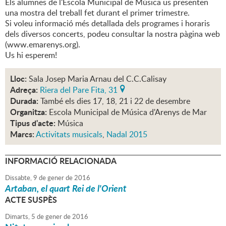
Els alumnes de l'Escola Municipal de Música us presenten
una mostra del treball fet durant el primer trimestre.
Si voleu informació més detallada dels programes i horaris
dels diversos concerts, podeu consultar la nostra pàgina web
(www.emarenys.org).
Us hi esperem!
Lloc:
Sala Josep Maria Arnau del C.C.Calisay
Adreça:
Riera del Pare Fita, 31
Durada:
També els dies 17, 18, 21 i 22 de desembre
Organitza:
Escola Municipal de Música d'Arenys de Mar
Tipus d'acte:
Música
Marcs:
Activitats musicals
,
Nadal 2015
INFORMACIÓ RELACIONADA
Dissabte,
9
de
gener
de
2016
Artaban, el quart Rei de l'Orient
ACTE SUSPÈS
Dimarts,
5
de
gener
de
2016