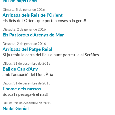
Nit de naps i cols
Dimarts,
5
de
gener
de
2016
Arribada dels Reis de l'Orient
Els Reis de l'Orient que porten coses a la gent!!
Dissabte,
2
de
gener
de
2016
Els Pastorets d'Arenys de Mar
Dissabte,
2
de
gener
de
2016
Arribada del Patge Reial
Si ja teniu la carta del Reis a punt porteu-la al Seràfics
Dijous,
31
de
desembre
de
2015
Ball de Cap d'Any
amb l'actuació del Duet Ària
Dijous,
31
de
desembre
de
2015
L'home dels nassos
Busca'l i pessiga-li el nas!!
Dilluns,
28
de
desembre
de
2015
Nadal Genial