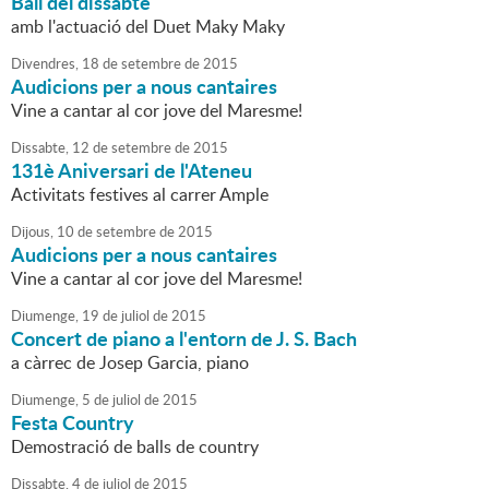
Ball del dissabte
amb l'actuació del Duet Maky Maky
Divendres,
18
de
setembre
de
2015
Audicions per a nous cantaires
Vine a cantar al cor jove del Maresme!
Dissabte,
12
de
setembre
de
2015
131è Aniversari de l'Ateneu
Activitats festives al carrer Ample
Dijous,
10
de
setembre
de
2015
Audicions per a nous cantaires
Vine a cantar al cor jove del Maresme!
Diumenge,
19
de
juliol
de
2015
Concert de piano a l'entorn de J. S. Bach
a càrrec de Josep Garcia, piano
Diumenge,
5
de
juliol
de
2015
Festa Country
Demostració de balls de country
Dissabte,
4
de
juliol
de
2015