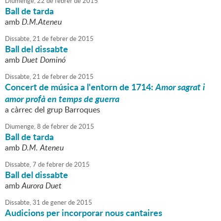
Diumenge,
22
de
febrer
de
2015
Ball de tarda
amb
D.M.Ateneu
Dissabte,
21
de
febrer
de
2015
Ball del dissabte
amb
Duet Dominó
Dissabte,
21
de
febrer
de
2015
Concert de música a l'entorn de 1714:
Amor sagrat i
amor profà en temps de guerra
a càrrec del grup Barroques
Diumenge,
8
de
febrer
de
2015
Ball de tarda
amb
D.M. Ateneu
Dissabte,
7
de
febrer
de
2015
Ball del dissabte
amb
Aurora Duet
Dissabte,
31
de
gener
de
2015
Audicions per incorporar nous cantaires