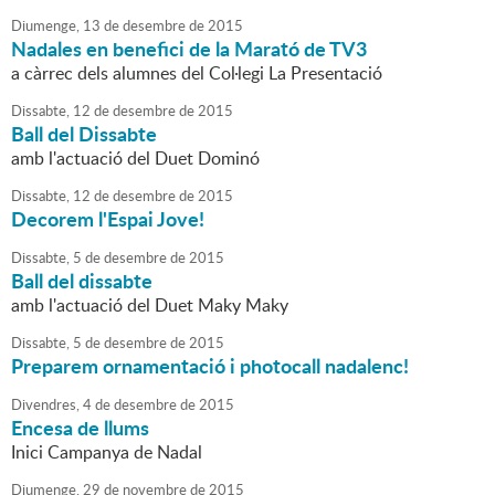
Diumenge,
13
de
desembre
de
2015
Nadales en benefici de la Marató de TV3
a càrrec dels alumnes del Col·legi La Presentació
Dissabte,
12
de
desembre
de
2015
Ball del Dissabte
amb l'actuació del Duet Dominó
Dissabte,
12
de
desembre
de
2015
Decorem l'Espai Jove!
Dissabte,
5
de
desembre
de
2015
Ball del dissabte
amb l'actuació del Duet Maky Maky
Dissabte,
5
de
desembre
de
2015
Preparem ornamentació i photocall nadalenc!
Divendres,
4
de
desembre
de
2015
Encesa de llums
Inici Campanya de Nadal
Diumenge,
29
de
novembre
de
2015