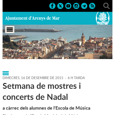
Portada
>
Agenda
>
16-12-
2015
>
Marcs
>
Culturals
>
2015
>
Activitats musicals
DIMECRES,
16
DE
DESEMBRE
DE
2015
-
6 H TARDA
Setmana de mostres i
concerts de Nadal
a càrrec dels alumnes de l'Escola de Música