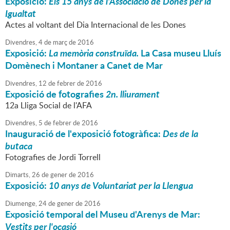
Exposició:
Els 15 anys de l'Associació de Dones per la
Igualtat
Actes al voltant del Dia Internacional de les Dones
Divendres,
4
de
març
de
2016
Exposició:
La memòria construïda.
La Casa museu Lluís
Domènech i Montaner a Canet de Mar
Divendres,
12
de
febrer
de
2016
Exposició de fotografies
2n. lliurament
12a Lliga Social de l'AFA
Divendres,
5
de
febrer
de
2016
Inauguració de l'exposició fotogràfica:
Des de la
butaca
Fotografies de Jordi Torrell
Dimarts,
26
de
gener
de
2016
Exposició:
10 anys de Voluntariat per la Llengua
Diumenge,
24
de
gener
de
2016
Exposició temporal del Museu d'Arenys de Mar:
Vestits per l'ocasió