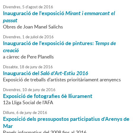
Divendres,
5
d'
agost
de
2016
Inauguració de l'exposició
Mirant i emmarcant el
passat
Obres de Joan Manel Salichs
Divendres,
1
de
juliol
de
2016
Inauguració de l'exposició de pintures:
Temps de
creació
a càrrec de Pere Planells
Dissabte,
18
de
juny
de
2016
Inauguració del
Saló d'Art-Estiu 2016
Exposició de treballs d'artistes prioritàriament arenyencs
Divendres,
10
de
juny
de
2016
Exposició de fotografies 6è lliurament
12a Lliga Social de l'AFA
Dilluns,
6
de
juny
de
2016
Exposició dels pressupostos participatius d'Arenys de
Mar
Panels informatius del 2008 fins al 2016