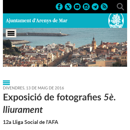
Portada
>
Agenda
>
13-05-
2016
>
Marcs
>
Culturals
>
2016
>
Exposicions 2016
DIVENDRES,
13
DE
MAIG
DE
2016
Exposició de fotografies
5è.
lliurament
12a Lliga Social de l'AFA