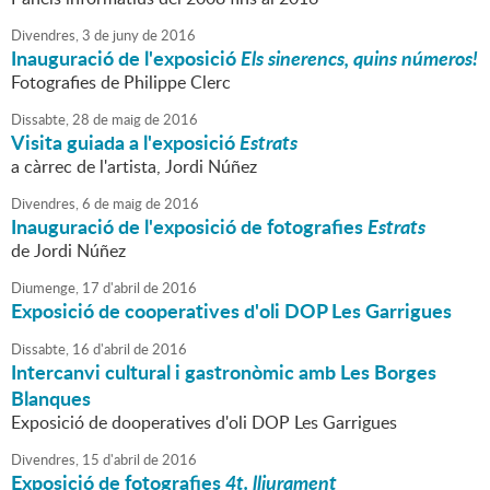
Divendres,
3
de
juny
de
2016
Inauguració de l'exposició
Els sinerencs, quins números!
Fotografies de Philippe Clerc
Dissabte,
28
de
maig
de
2016
Visita guiada a l'exposició
Estrats
a càrrec de l'artista, Jordi Núñez
Divendres,
6
de
maig
de
2016
Inauguració de l'exposició de fotografies
Estrats
de Jordi Núñez
Diumenge,
17
d'
abril
de
2016
Exposició de cooperatives d'oli DOP Les Garrigues
Dissabte,
16
d'
abril
de
2016
Intercanvi cultural i gastronòmic amb Les Borges
Blanques
Exposició de dooperatives d'oli DOP Les Garrigues
Divendres,
15
d'
abril
de
2016
Exposició de fotografies
4t. lliurament