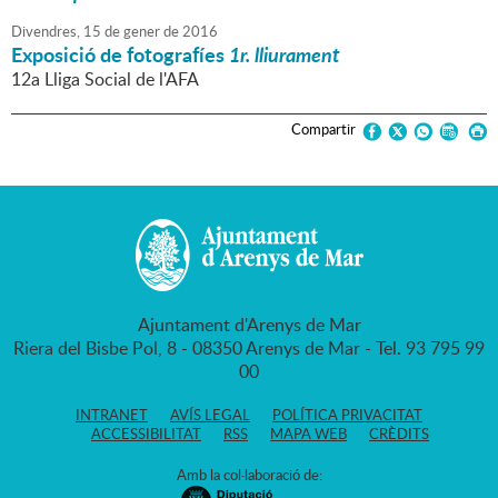
Divendres,
15
de
gener
de
2016
Exposició de fotografíes
1r. lliurament
12a Lliga Social de l'AFA
Compartir
Ajuntament d'Arenys de Mar
Riera del Bisbe Pol, 8 - 08350 Arenys de Mar - Tel. 93 795 99
00
INTRANET
AVÍS LEGAL
POLÍTICA PRIVACITAT
ACCESSIBILITAT
RSS
MAPA WEB
CRÈDITS
Amb la col·laboració de: