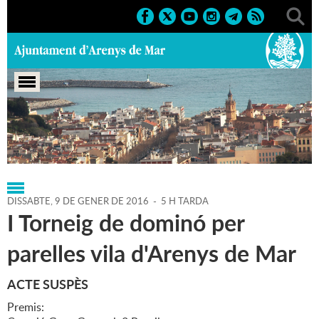
Portada
>
Regidories
>
Esports
>
Agenda
>
09-01-2016
DISSABTE,
9
DE
GENER
DE
2016
-
5 H TARDA
I Torneig de dominó per
parelles vila d'Arenys de Mar
ACTE SUSPÈS
Premis: