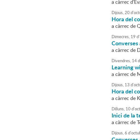
a càrrec d'E
Dijous,
20
d'
oct
Hora del c
a càrrec de 
Dimecres,
19
d'
Converses a
a càrrec de 
Divendres,
14
d
Learning w
a càrrec de 
Dijous,
13
d'
oct
Hora del co
a càrrec de 
Dilluns,
10
d'
oc
Inici de la
a càrrec de 
Dijous,
6
d'
octu
Converses a