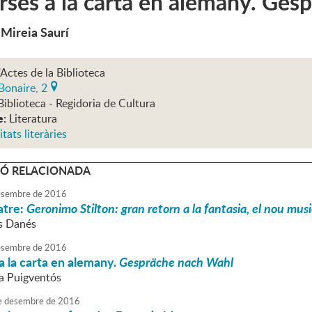
ses a la carta en alemany. Ges
 Mireia Saurí
'Actes de la Biblioteca
Bonaire, 2
Biblioteca - Regidoria de Cultura
e:
Literatura
itats literàries
Ó RELACIONADA
sembre
de
2016
atre:
Geronimo Stilton: gran retorn a la fantasia, el nou musi
ís Danés
sembre
de
2016
 la carta en alemany.
Gespräche nach Wahl
va Puigventós
e
desembre
de
2016