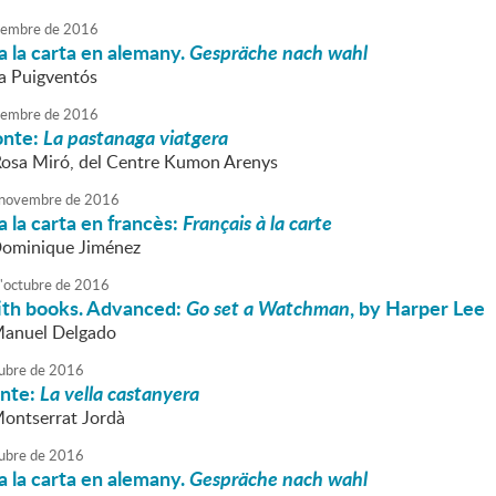
embre
de
2016
 la carta en alemany.
Gespräche nach wahl
va Puigventós
embre
de
2016
onte:
La pastanaga viatgera
Rosa Miró, del Centre Kumon Arenys
novembre
de
2016
 la carta en francès:
Français à la carte
Dominique Jiménez
'
octubre
de
2016
ith books. Advanced:
Go set a Watchman
, by Harper Lee
Manuel Delgado
ubre
de
2016
onte:
La vella castanyera
Montserrat Jordà
ubre
de
2016
 la carta en alemany.
Gespräche nach wahl