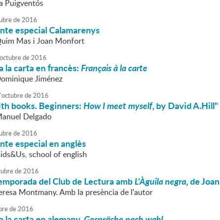
va Puigventós
ubre
de
2016
onte especial Calamarenys
Quim Mas i Joan Monfort
octubre
de
2016
 la carta en francès:
Français à la carte
Dominique Jiménez
'
octubre
de
2016
ith books. Beginners:
How I meet myself
, by David A.Hill"
Manuel Delgado
ubre
de
2016
nte especial en anglès
Kids&Us, school of english
tubre
de
2016
 temporada del Club de Lectura amb
L'Àguila negra
, de Joa
Teresa Montmany. Amb la presència de l'autor
bre
de
2016
 la carta en alemany.
Gespräche nach wahl