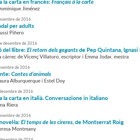
 la carta en francès:
Français à la carte
Dominique Jiménez
esembre
de
2016
adal per adults
ussi Piñero
e
desembre
de
2016
 del llibre:
El retorn dels gegants
de Pep Quintana, Ignasi
 càrrec de Vicenç Villatoro, escriptor i Emma Jodar, mestra
sembre
de
2016
onte:
Contes d'animals
Laura Alburquerque i Estel Doy
desembre
de
2016
 la carta en italià. Conversazione in italiano
nna Riera
esembre
de
2016
novel·la:
El temps de les cireres
, de Montserrat Roig
 Teresa Montmany
desembre
de
2016