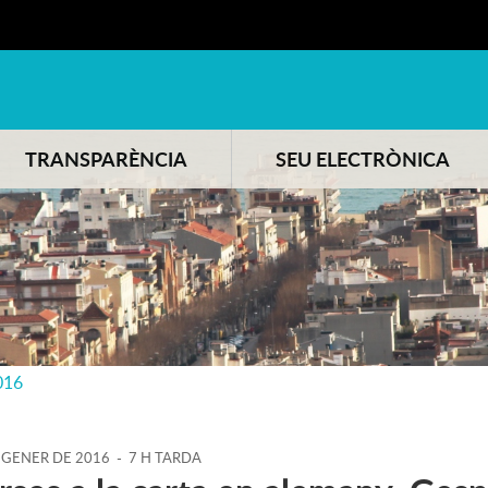
TRANSPARÈNCIA
SEU ELECTRÒNICA
016
GENER
DE
2016
-
7 H TARDA