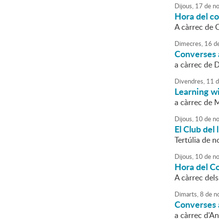
Dijous,
17
de
no
Hora del c
A càrrec de 
Dimecres,
16
d
Converses a
a càrrec de 
Divendres,
11
d
Learning w
a càrrec de 
Dijous,
10
de
no
El Club del
Tertúlia de no
Dijous,
10
de
no
Hora del C
A càrrec dels
Dimarts,
8
de
n
Converses a
a càrrec d'A