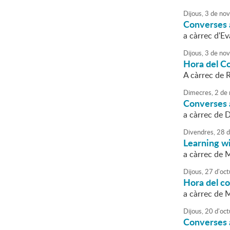
Dijous,
3
de
nov
Converses a
a càrrec d'E
Dijous,
3
de
nov
Hora del C
A càrrec de 
Dimecres,
2
de
Converses a
a càrrec de 
Divendres,
28
d
Learning w
a càrrec de 
Dijous,
27
d'
oct
Hora del c
a càrrec de 
Dijous,
20
d'
oct
Converses a