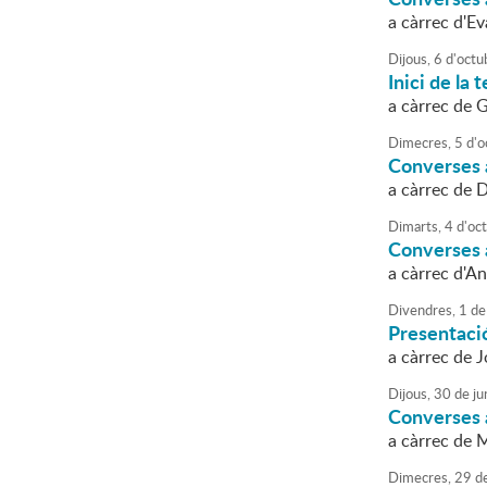
a càrrec d'E
Dijous,
6
d'
octu
Inici de la
a càrrec de 
Dimecres,
5
d'
o
Converses a
a càrrec de 
Dimarts,
4
d'
oc
Converses a 
a càrrec d'A
Divendres,
1
de
Presentació
a càrrec de J
Dijous,
30
de
ju
Converses 
a càrrec de M
Dimecres,
29
d