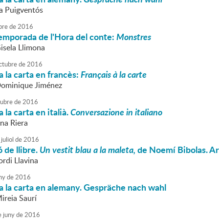
va Puigventós
bre
de
2016
 temporada de l'Hora del conte:
Monstres
Gisela Llimona
ctubre
de
2016
 la carta en francès:
Français à la carte
Dominique Jiménez
tubre
de
2016
la carta en italià.
Conversazione in italiano
nna Riera
juliol
de
2016
 de llibre.
Un vestit blau a la maleta,
de Noemí Bibolas. Ar
ordi Llavina
ny
de
2016
a la carta en alemany. Gespräche nach wahl
ireia Saurí
e
juny
de
2016