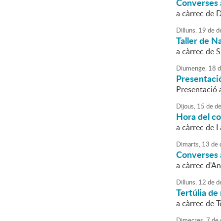
Converses a
a càrrec de 
Dilluns,
19
de
d
Taller de N
a càrrec de S
Diumenge,
18
d
Presentació
Presentació a
Dijous,
15
de
de
Hora del c
a càrrec de 
Dimarts,
13
de
Converses a
a càrrec d'A
Dilluns,
12
de
d
Tertúlia de 
a càrrec de
Dimecres,
7
de