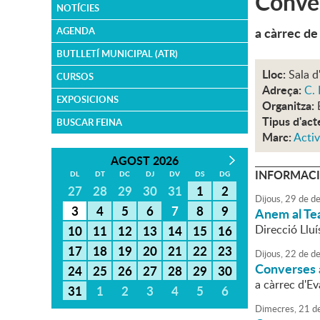
Conver
NOTÍCIES
a càrrec de
AGENDA
BUTLLETÍ MUNICIPAL (ATR)
Lloc:
Sala d
CURSOS
Adreça:
C. 
EXPOSICIONS
Organitza:
Tipus d'act
BUSCAR FEINA
Marc:
Activ
AGOST 2026
INFORMACI
DL
DT
DC
DJ
DV
DS
DG
27
28
29
30
31
1
2
Dijous,
29
de
de
3
4
5
6
7
8
9
Anem al Te
Direcció Llu
10
11
12
13
14
15
16
17
18
19
20
21
22
23
Dijous,
22
de
de
Converses a
24
25
26
27
28
29
30
a càrrec d'E
31
1
2
3
4
5
6
Dimecres,
21
d