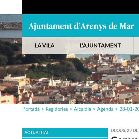
LA VILA
L'AJUNTAMENT
Portada
>
Regidories
>
Alcaldia
>
Agenda
>
28-01-2
DIJOUS,
28
DE
ACTUALITAT