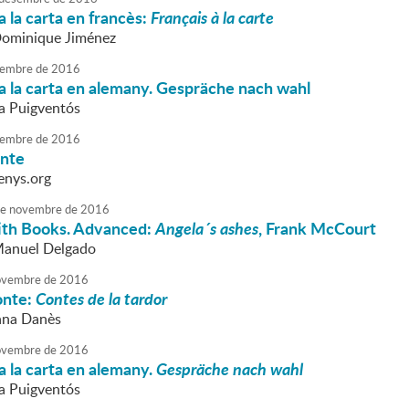
 la carta en francès:
Français à la carte
Dominique Jiménez
embre
de
2016
a la carta en alemany. Gespräche nach wahl
va Puigventós
embre
de
2016
onte
enys.org
e
novembre
de
2016
ith Books. Advanced:
Angela´s ashes
, Frank McCourt
Manuel Delgado
vembre
de
2016
onte:
Contes de la tardor
nna Danès
vembre
de
2016
 la carta en alemany.
Gespräche nach wahl
va Puigventós