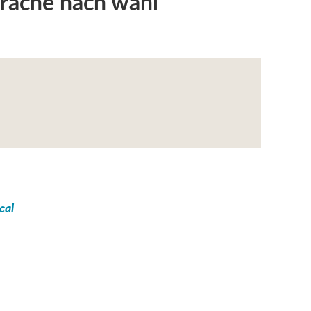
präche nach wahl
cal