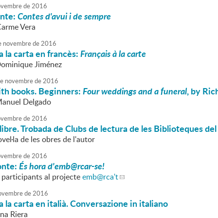
vembre
de
2016
onte:
Contes d'avui i de sempre
Carme Vera
e
novembre
de
2016
 la carta en francès:
Français à la carte
Dominique Jiménez
e
novembre
de
2016
ith books. Beginners:
Four weddings and a funeral
, by Ric
Manuel Delgado
vembre
de
2016
 llibre. Trobada de Clubs de lectura de les Biblioteques d
vel·la de les obres de l'autor
vembre
de
2016
onte:
És hora d'emb@rcar-se!
 participants al projecte
emb
@rca't
ovembre
de
2016
 la carta en italià. Conversazione in italiano
nna Riera