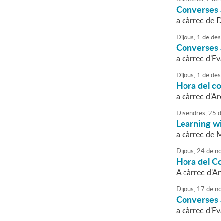
Converses a
a càrrec de 
Dijous,
1
de
des
Converses 
a càrrec d'E
Dijous,
1
de
des
Hora del c
a càrrec d'Ar
Divendres,
25
d
Learning w
a càrrec de 
Dijous,
24
de
no
Hora del C
A càrrec d'A
Dijous,
17
de
no
Converses a
a càrrec d'E