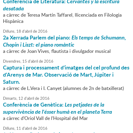
Conferència de Literatura:
Cervantes y la escritura
desatada
a càrrec de Teresa Martín Taffarel, llicenciada en Filologia
Hispànica
Dilluns,
18
d'
abril
de
2016
2a Xerrada
Parlem del piano
:
Els temps de Schumann,
Chopin i Liszt: el piano romàntic
a càrrec de Joan Vives, flautista i divulgador musical
Divendres,
15
d'
abril
de
2016
Captura i processament d'imatges del cel profund des
d'Arenys de Mar. Observació de Mart, Júpiter i
Saturn.
a càrrec de L.Vera i I. Canyet (alumnes de 2n de batxillerat)
Dimarts,
12
d'
abril
de
2016
Conferència de Genètica:
Les petjades de la
supervivència de l'ésser humà en el planeta Terra
a càrrec d'Oriol Vall de l'Hospital del Mar
Dilluns,
11
d'
abril
de
2016