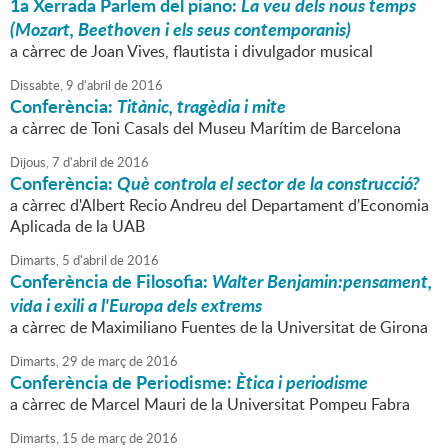
1a Xerrada
Parlem del piano
:
La veu dels nous temps
(Mozart, Beethoven i els seus contemporanis)
a càrrec de Joan Vives, flautista i divulgador musical
Dissabte,
9
d'
abril
de
2016
Conferència:
Titànic, tragèdia i mite
a càrrec de Toni Casals del Museu Marítim de Barcelona
Dijous,
7
d'
abril
de
2016
Conferència:
Què controla el sector de la construcció?
a càrrec d'Albert Recio Andreu del Departament d'Economia
Aplicada de la UAB
Dimarts,
5
d'
abril
de
2016
Conferència de Filosofia:
Walter Benjamin:pensament,
vida i exili a l'Europa dels extrems
a càrrec de Maximiliano Fuentes de la Universitat de Girona
Dimarts,
29
de
març
de
2016
Conferència de Periodisme:
Ètica i periodisme
a càrrec de Marcel Mauri de la Universitat Pompeu Fabra
Dimarts,
15
de
març
de
2016