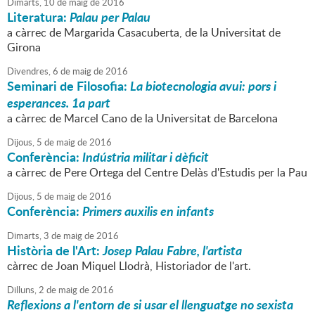
Dimarts,
10
de
maig
de
2016
Literatura:
Palau per Palau
a càrrec de Margarida Casacuberta, de la Universitat de
Girona
Divendres,
6
de
maig
de
2016
Seminari de Filosofia:
La biotecnologia avui: pors i
esperances. 1a part
a càrrec de Marcel Cano de la Universitat de Barcelona
Dijous,
5
de
maig
de
2016
Conferència:
Indústria militar i dèficit
a càrrec de Pere Ortega del Centre Delàs d'Estudis per la Pau
Dijous,
5
de
maig
de
2016
Conferència:
Primers auxilis en infants
Dimarts,
3
de
maig
de
2016
Història de l'Art:
Josep Palau Fabre, l'artista
càrrec de Joan Miquel Llodrà, Historiador de l'art.
Dilluns,
2
de
maig
de
2016
Reflexions a l'entorn de si usar el llenguatge no sexista