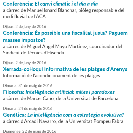
Conferència:
El canvi climàtic i el dia a dia
a càrrec de Manuel Isnard Blanchar, biòleg responsable del
medi fluvial de l'ACA
Dijous,
2
de
juny
de
2016
Conferència: És possible una fiscalitat justa? Paguem
masses impostos?
a càrrec de Miguel Angel Mayo Martínez, coordinador del
Sindicat de Tècnics d'Hisenda
Dijous,
2
de
juny
de
2016
Xerrada-col·loqui informativa de les platges d'Arenys
Informació de l'acondicionament de les platges
Dimarts,
31
de
maig
de
2016
Filosofia:
Intel·ligència artificial: mites i paradoxes
a càrrec de Marcel Cano, de la Universitat de Barcelona
Dimarts,
24
de
maig
de
2016
Genètica:
La intel·ligència com a estratègia evolutiva?
a càrrec d'Arcadi Navarro, de la Universitat Pompeu Fabra
Diumenge,
22
de
maig
de
2016