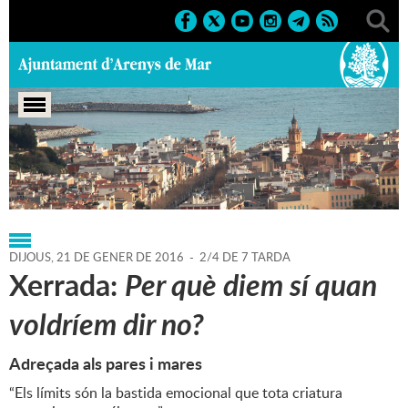
Portada
>
Regidories
>
Alcaldia
>
Agenda
>
21-01-2016
DIJOUS,
21
DE
GENER
DE
2016
-
2/4 DE 7 TARDA
Xerrada:
Per què diem sí quan
voldríem dir no?
Adreçada als pares i mares
“Els límits són la bastida emocional que tota criatura