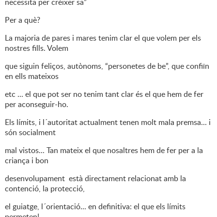
necessita per créixer sa”
Per a què?
La majoria de pares i mares tenim clar el que volem per els
nostres fills. Volem
que siguin feliços, autònoms, “personetes de be”, que confiïn
en ells mateixos
etc ... el que pot ser no tenim tant clar és el que hem de fer
per aconseguir-ho.
Els límits, i l´autoritat actualment tenen molt mala premsa... i
són socialment
mal vistos... Tan mateix el que nosaltres hem de fer per a la
criança i bon
desenvolupament està directament relacionat amb la
contenció, la protecció,
el guiatge, l´orientació... en definitiva: el que els límits
permeten!