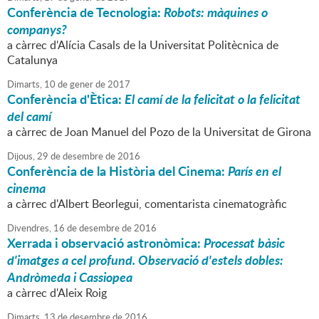
Conferència de Tecnologia:
Robots: màquines o
companys?
a càrrec d'Alícia Casals de la Universitat Politècnica de
Catalunya
Dimarts,
10
de
gener
de
2017
Conferència d'Ètica:
El camí de la felicitat o la felicitat
del camí
a càrrec de Joan Manuel del Pozo de la Universitat de Girona
Dijous,
29
de
desembre
de
2016
Conferència de la Història del Cinema:
París en el
cinema
a càrrec d'Albert Beorlegui, comentarista cinematogràfic
Divendres,
16
de
desembre
de
2016
Xerrada i observació astronòmica:
Processat bàsic
d'imatges a cel profund. Observació d'estels dobles:
Andròmeda i Cassiopea
a càrrec d'Aleix Roig
Dimarts,
13
de
desembre
de
2016