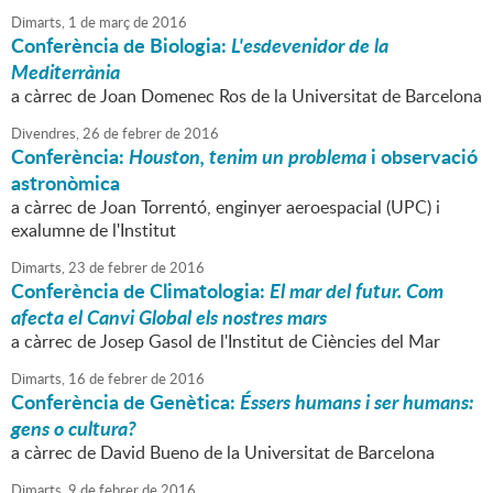
Dimarts,
1
de
març
de
2016
Conferència de Biologia:
L'esdevenidor de la
Mediterrània
a càrrec de Joan Domenec Ros de la Universitat de Barcelona
Divendres,
26
de
febrer
de
2016
Conferència:
Houston, tenim un problema
i observació
astronòmica
a càrrec de Joan Torrentó, enginyer aeroespacial (UPC) i
exalumne de l'Institut
Dimarts,
23
de
febrer
de
2016
Conferència de Climatologia:
El mar del futur. Com
afecta el Canvi Global els nostres mars
a càrrec de Josep Gasol de l'Institut de Ciències del Mar
Dimarts,
16
de
febrer
de
2016
Conferència de Genètica:
Éssers humans i ser humans:
gens o cultura?
a càrrec de David Bueno de la Universitat de Barcelona
Dimarts,
9
de
febrer
de
2016