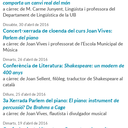
comporta un canvi real del món
a càrrec de M. Carme Junyent, Lingüista i professora del
Departament de Lingüística de la UB
Dissabte,
30
d'
abril
de
2016
Concert-xerrada de cloenda del curs Joan Vives:
Parlem del piano
a càrrec de Joan Vives i professorat de l'Escola Municipal de
Música
Dimarts,
26
d'
abril
de
2016
Conferència de Literatura:
Shakespeare: un modern de
400 anys
a càrrec de Joan Sellent, filòleg, traductor de Shakespeare al
català
Dilluns,
25
d'
abril
de
2016
3a Xerrada
Parlem del piano
:
El piano: instrument de
percussió? De Brahms a Cage
a càrrec de Joan Vives, flautista i divulgador musical
Dimarts,
19
d'
abril
de
2016