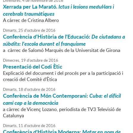
Divendres,
4
de
novembre
de
2016
Xerrada per La Marató.
Ictus i lesions medul·lars i
cerebrals traumàtiques
A càrrec de Cristina Albero
Dimarts,
25
d'
octubre
de
2016
Conferència d'Història de l'Educació:
De ciutadans a
súbdits: l'escola durant el franquisme
a càrrec de Salomó Marquès de la Universitat de Girona
Dimecres,
19
d'
octubre
de
2016
Presentació del Codi Ètic
Explicació del document i del procés per a la participació i
creació del Comitè d'Ètica
Dimarts,
18
d'
octubre
de
2016
Conferència de Món Contemporani:
Cuba: el difícil
camí cap a la democràcia
a càrrec de Vicenç Lozano, periodista de TV3 Televisió de
Catalunya
Dimarts,
11
d'
octubre
de
2016
Conferència d'Història Moderna:
Matar en nom de