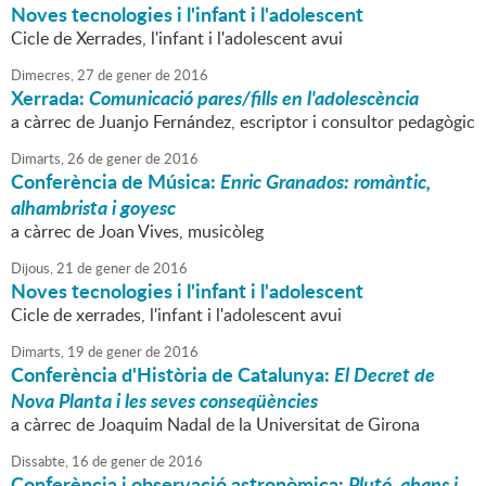
Noves tecnologies i l'infant i l'adolescent
Cicle de Xerrades, l'infant i l'adolescent avui
Dimecres,
27
de
gener
de
2016
Xerrada:
Comunicació pares/fills en l'adolescència
a càrrec de Juanjo Fernández, escriptor i consultor pedagògic
Dimarts,
26
de
gener
de
2016
Conferència de Música:
Enric Granados: romàntic,
alhambrista i goyesc
a càrrec de Joan Vives, musicòleg
Dijous,
21
de
gener
de
2016
Noves tecnologies i l'infant i l'adolescent
Cicle de xerrades, l'infant i l'adolescent avui
Dimarts,
19
de
gener
de
2016
Conferència d'Història de Catalunya:
El Decret de
Nova Planta i les seves conseqüències
a càrrec de Joaquim Nadal de la Universitat de Girona
Dissabte,
16
de
gener
de
2016
Conferència i observació astronòmica:
Plutó, abans i