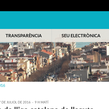
TRANSPARÈNCIA
SEU ELECTRÒNICA
016
7
DE
JULIOL
DE
2016
-
9 H MATÍ