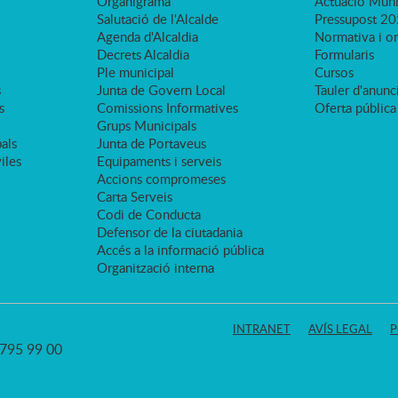
Organigrama
Actuació Muni
Salutació de l'Alcalde
Pressupost 2
Agenda d'Alcaldia
Normativa i o
Decrets Alcaldia
Formularis
Ple municipal
Cursos
s
Junta de Govern Local
Tauler d'anunci
s
Comissions Informatives
Oferta pública
Grups Municipals
als
Junta de Portaveus
viles
Equipaments i serveis
Accions compromeses
Carta Serveis
Codi de Conducta
Defensor de la ciutadania
Accés a la informació pública
Organització interna
INTRANET
AVÍS LEGAL
P
3 795 99 00