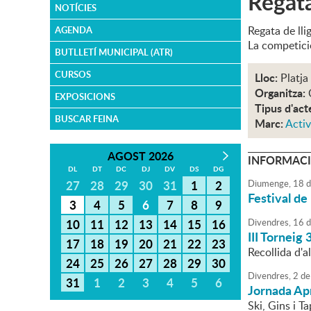
Regata
NOTÍCIES
Regata de ll
AGENDA
La competició
BUTLLETÍ MUNICIPAL (ATR)
CURSOS
Lloc:
Platja
Organitza:
EXPOSICIONS
Tipus d'act
BUSCAR FEINA
Marc:
Activ
AGOST 2026
INFORMACI
DL
DT
DC
DJ
DV
DS
DG
27
28
29
30
31
1
2
Diumenge,
18
d
Festival de
3
4
5
6
7
8
9
10
11
12
13
14
15
16
Divendres,
16
d
III Torneig
17
18
19
20
21
22
23
Recollida d'
24
25
26
27
28
29
30
Divendres,
2
de
31
1
2
3
4
5
6
Jornada Ap
Ski, Gins i T