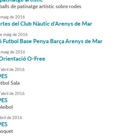
balls de patinatge artístic sobre rodes
maig
de
2016
rtes del Club Nàutic d'Arenys de Mar
e
maig
de
2016
ó Futbol Base Penya Barça Arenys de Mar
maig
de
2016
'Orientació O-Free
'
abril
de
2016
PES
tbol Sala
'
abril
de
2016
PES
leibol
bril
de
2016
PES
àsquet