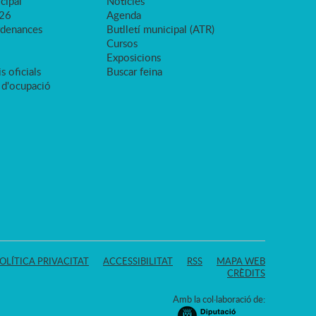
cipal
Notícies
026
Agenda
rdenances
Butlletí municipal (ATR)
Cursos
Exposicions
s oficials
Buscar feina
 d'ocupació
OLÍTICA PRIVACITAT
ACCESSIBILITAT
RSS
MAPA WEB
CRÈDITS
Amb la col·laboració de: