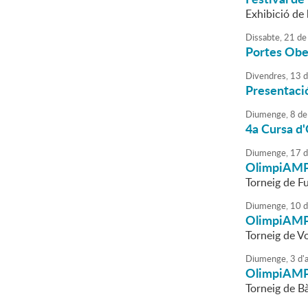
Exhibició de 
Dissabte,
21
de
Portes Obe
Divendres,
13
d
Presentaci
Diumenge,
8
de
4a Cursa d
Diumenge,
17
d
OlimpiAM
Torneig de Fu
Diumenge,
10
d
OlimpiAM
Torneig de Vo
Diumenge,
3
d'
a
OlimpiAM
Torneig de B