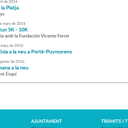
ril
de
2016
la Platja
nys
e
març
de
2016
un 5K - 10K
ria amb la Fundación Vicente Ferrer
març
de
2016
tida a la neu a Porté-Puymorens
gener
de
2016
mana a la neu
pot Esquí
AJUNTAMENT
TRÀMITS I 