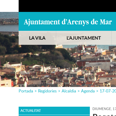
LA VILA
L'AJUNTAMENT
Portada
>
Regidories
>
Alcaldia
>
Agenda
>
17-07-2
DIUMENGE,
1
ACTUALITAT