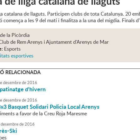
 de lliga catalana de llaguts
iga catalana de llaguts. Participen clubs de tota Catalunya. 20 
 comença a les 9 del matí i finalitza a la una del migdia. Finals d
 de la Picòrdia
Club de Rem Arenys i Ajuntament d'Arenys de Mar
e:
Esports
itats esportives
Ó RELACIONADA
e
desembre
de
2016
 patinatge d'hivern
e
desembre
de
2016
 3x3 Basquet Solidari Policia Local Arenys
aliments a favor de la Creu Roja Maresme
desembre
de
2016
rès-Ski
apes