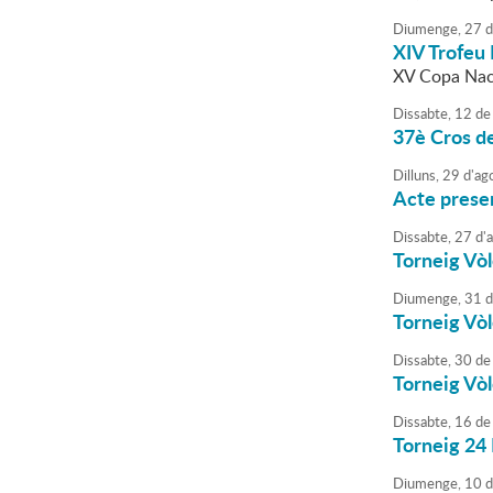
Diumenge,
27
d
XIV Trofeu 
XV Copa Nac
Dissabte,
12
de
37è Cros d
Dilluns,
29
d'
ag
Acte presen
Dissabte,
27
d'
Torneig Vòl
Diumenge,
31
d
Torneig Vòl
Dissabte,
30
de
Torneig Vòl
Dissabte,
16
de
Torneig 24
Diumenge,
10
d