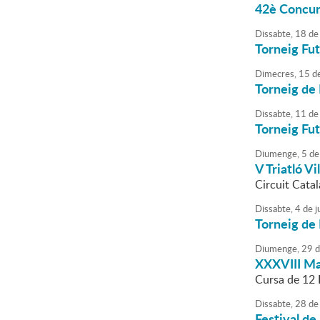
42è Concurs
Dissabte,
18
de
Torneig Fut
Dimecres,
15
d
Torneig de 
Dissabte,
11
de
Torneig Fut
Diumenge,
5
de
V Triatló V
Circuit Catal
Dissabte,
4
de
j
Torneig de 
Diumenge,
29
d
XXXVIII Ma
Cursa de 12
Dissabte,
28
de
Festival de