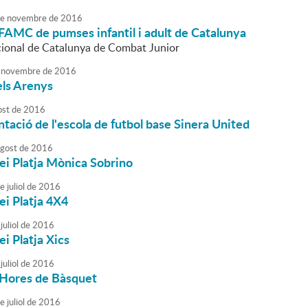
e
novembre
de
2016
FAMC de pumses infantil i adult de Catalunya
ional de Catalunya de Combat Junior
novembre
de
2016
els Arenys
ost
de
2016
tació de l'escola de futbol base Sinera United
agost
de
2016
ei Platja Mònica Sobrino
e
juliol
de
2016
ei Platja 4X4
juliol
de
2016
ei Platja Xics
juliol
de
2016
 Hores de Bàsquet
e
juliol
de
2016