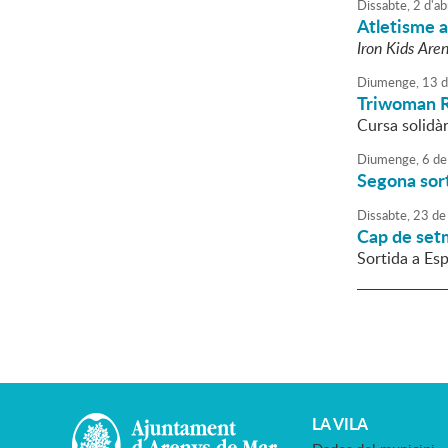
Dissabte,
2
d'
ab
Atletisme a 
Iron Kids Are
Diumenge,
13
d
Triwoman R
Cursa solidà
Diumenge,
6
de
Segona sor
Dissabte,
23
de
Cap de set
Sortida a Es
LA VILA