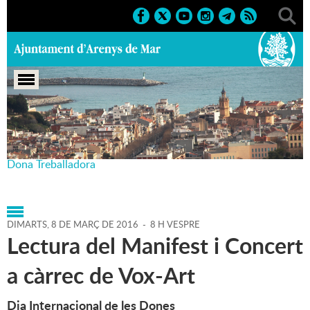
Portada
>
Agenda
>
08-03-
2016
>
Marcs
>
Societat
>
2016
>
Dia Internacional de la
Dona Treballadora
DIMARTS,
8
DE
MARÇ
DE
2016
-
8 H VESPRE
Lectura del Manifest i Concert
a càrrec de Vox-Art
Dia Internacional de les Dones