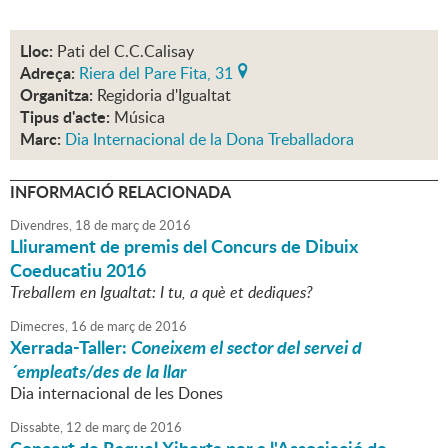
Lloc:
Pati del C.C.Calisay
Adreça:
Riera del Pare Fita, 31
Organitza:
Regidoria d'Igualtat
Tipus d'acte:
Música
Marc:
Dia Internacional de la Dona Treballadora
INFORMACIÓ RELACIONADA
Divendres,
18
de
març
de
2016
Lliurament de premis del Concurs de Dibuix
Coeducatiu 2016
Treballem en Igualtat: I tu, a què et dediques?
Dimecres,
16
de
març
de
2016
Xerrada-Taller:
Coneixem el sector del servei d
´empleats/des de la llar
Dia internacional de les Dones
Dissabte,
12
de
març
de
2016