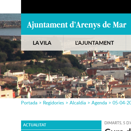
LA VILA
L'AJUNTAMENT
Portada
>
Regidories
>
Alcaldia
>
Agenda
>
05-04-2
DIMARTS,
5
D'
ACTUALITAT