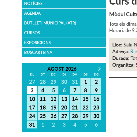
Curs d
NOTÍCIES
Mòdul Cult
AGENDA
BUTLLETÍ MUNICIPAL (ATR)
Tots els dimar
Horari: de 9
CURSOS
EXPOSICIONS
Lloc:
Sala N
Adreça:
Rie
BUSCAR FEINA
Durada:
Tot
Organitza:
AGOST 2026
DL
DT
DC
DJ
DV
DS
DG
27
28
29
30
31
1
2
3
4
5
6
7
8
9
10
11
12
13
14
15
16
17
18
19
20
21
22
23
24
25
26
27
28
29
30
31
1
2
3
4
5
6