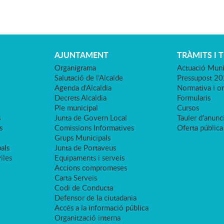
AJUNTAMENT
TRÀMITS I 
Organigrama
Actuació Muni
Salutació de l'Alcalde
Pressupost 2
Agenda d'Alcaldia
Normativa i o
Decrets Alcaldia
Formularis
Ple municipal
Cursos
s
Junta de Govern Local
Tauler d'anunci
s
Comissions Informatives
Oferta pública
Grups Municipals
als
Junta de Portaveus
viles
Equipaments i serveis
Accions compromeses
Carta Serveis
Codi de Conducta
Defensor de la ciutadania
Accés a la informació pública
Organització interna