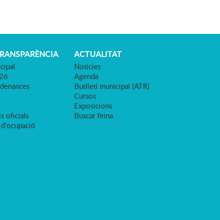
TRANSPARÈNCIA
ACTUALITAT
cipal
Notícies
026
Agenda
rdenances
Butlletí municipal (ATR)
Cursos
Exposicions
s oficials
Buscar feina
 d'ocupació