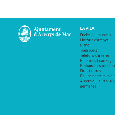
LA VILA
Dades del municipi
Història d'Arenys
Plànol
Transports
Telèfons d'interès
Empreses i comerço
Entitats i associacion
Fires i festes
Equipaments municip
Auterive i la Ràpita, 
germanes