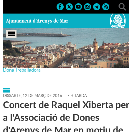
Portada
>
Agenda
>
12-03-
2016
>
Marcs
>
Societat
>
2016
>
Dia Internacional de la
Dona Treballadora
DISSABTE,
12
DE
MARÇ
DE
2016
-
7 H TARDA
Concert de Raquel Xiberta per
a l'Associació de Dones
d'Arenys de Mar en motiu de