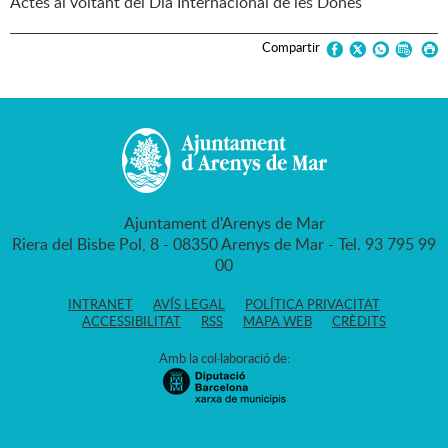
Actes al voltant del Dia Internacional de les Dones
Compartir
Ajuntament d'Arenys de Mar
Riera del Bisbe Pol, 8 - 08350 Arenys de Mar - Tel. 93 795 99
00
INTRANET
AVÍS LEGAL
POLÍTICA PRIVACITAT
ACCESSIBILITAT
RSS
MAPA WEB
CRÈDITS
Amb la col·laboració de: