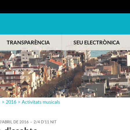
TRANSPARÈNCIA
SEU ELECTRÒNICA
s
>
2016
>
Activitats musicals
D'
ABRIL
DE
2016
-
2/4 D'11 NIT