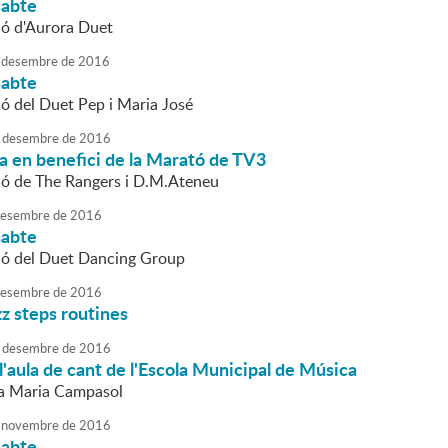
sabte
ió d'Aurora Duet
desembre
de
2016
sabte
ió del Duet Pep i Maria José
desembre
de
2016
da en benefici de la Marató de TV3
ió de The Rangers i D.M.Ateneu
esembre
de
2016
sabte
ió del Duet Dancing Group
esembre
de
2016
zz steps routines
desembre
de
2016
l'aula de cant de l'Escola Municipal de Música
sa Maria Campasol
novembre
de
2016
sabte