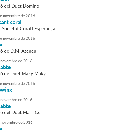
ió del Duet Dominó
e
novembre
de
2016
ant coral
a Societat Coral l'Esperança
e
novembre
de
2016
da
ió de D.M. Ateneu
novembre
de
2016
sabte
ció de Duet Maky Maky
e
novembre
de
2016
swing
novembre
de
2016
sabte
ió del Duet Mar i Cel
novembre
de
2016
da