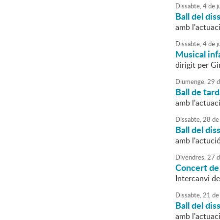
Dissabte,
4
de
j
Ball del dis
amb l'actuac
Dissabte,
4
de
j
Musical inf
dirigit per G
Diumenge,
29
d
Ball de tar
amb l'actuac
Dissabte,
28
de
Ball del dis
amb l'actuc
Divendres,
27
d
Concert de
Intercanvi d
Dissabte,
21
de
Ball del dis
amb l'actuac