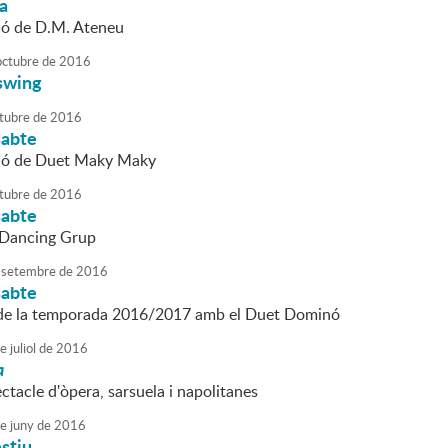
da
ió de D.M. Ateneu
octubre
de
2016
swing
tubre
de
2016
sabte
ció de Duet Maky Maky
tubre
de
2016
sabte
 Dancing Grup
setembre
de
2016
sabte
 de la temporada 2016/2017 amb el Duet Dominó
e
juliol
de
2016
a
tacle d'òpera, sarsuela i napolitanes
e
juny
de
2016
stiu