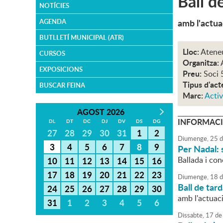
Ball d
NOTÍCIES
amb l'actu
AGENDA
BUTLLETÍ MUNICIPAL (ATR)
Lloc:
Atene
CURSOS
Organitza:
EXPOSICIONS
Preu:
Soci 
Tipus d'act
BUSCAR FEINA
Marc:
Activ
AGOST 2026
INFORMACI
DL
DT
DC
DJ
DV
DS
DG
27
28
29
30
31
1
2
Diumenge,
25
d
3
4
5
6
7
8
9
Per Nadal: 
Ballada i co
10
11
12
13
14
15
16
17
18
19
20
21
22
23
Diumenge,
18
d
Ball de tard
24
25
26
27
28
29
30
amb l'actuac
31
1
2
3
4
5
6
Dissabte,
17
de