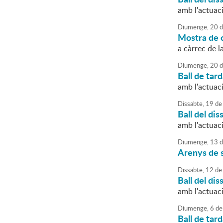
amb l'actuac
Diumenge,
20
d
Mostra de c
a càrrec de l
Diumenge,
20
d
Ball de tar
amb l'actuac
Dissabte,
19
de
Ball del dis
amb l'actua
Diumenge,
13
d
Arenys de 
Dissabte,
12
de
Ball del dis
amb l'actuac
Diumenge,
6
de
Ball de tar