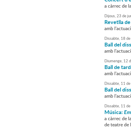
a càrrec de l
Dijous,
23
de
ju
Revetlla de
amb l'actuac
Dissabte,
18
de
Ball del di
amb l'actuac
Diumenge,
12
d
Ball de tar
amb l'actuac
Dissabte,
11
de
Ball del dis
amb l'actuac
Dissabte,
11
de
Música:
Emo
a càrrec de 
de teatre de