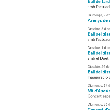
Ball de tar
amb l'actuac
Diumenge,
9
d'
Arenys de 
Dissabte,
8
d'
oc
Ball del dis
amb l'actua
Dissabte,
1
d'
oc
Ball del dis
amb el Duet
Dissabte,
24
de
Ball del dis
Inauguració
Diumenge,
17
d
Nit d'Apost
Concert espec
Diumenge,
26
d
Concert d'e