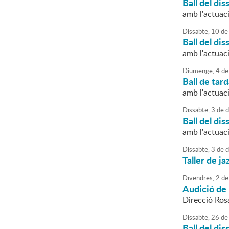
Ball del dis
amb l'actuac
Dissabte,
10
de
Ball del dis
amb l'actuac
Diumenge,
4
de
Ball de tar
amb l'actuac
Dissabte,
3
de
d
Ball del dis
amb l'actuac
Dissabte,
3
de
d
Taller de ja
Divendres,
2
de
Audició de 
Direcció Ro
Dissabte,
26
de
Ball del dis