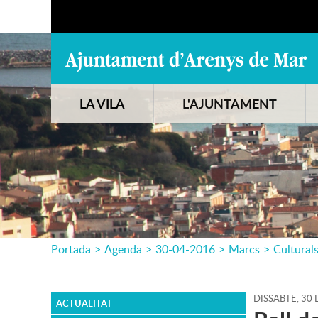
LA VILA
L'AJUNTAMENT
Portada
>
Agenda
>
30-04-2016
>
Marcs
>
Cultural
DISSABTE,
30
ACTUALITAT