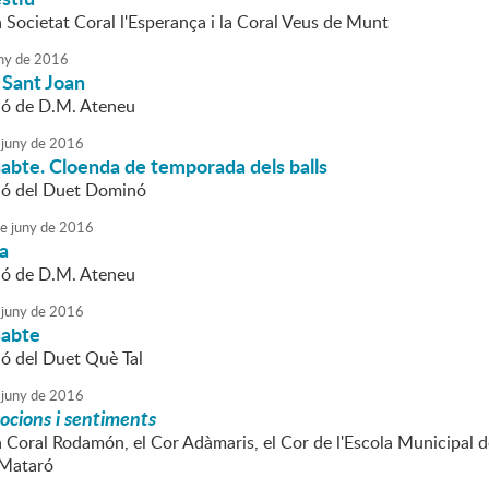
a Societat Coral l'Esperança i la Coral Veus de Munt
ny
de
2016
 Sant Joan
ió de D.M. Ateneu
juny
de
2016
ssabte. Cloenda de temporada dels balls
ió del Duet Dominó
e
juny
de
2016
da
ió de D.M. Ateneu
juny
de
2016
sabte
ió del Duet Què Tal
juny
de
2016
cions i sentiments
la Coral Rodamón, el Cor Adàmaris, el Cor de l'Escola Municipal 
 Mataró