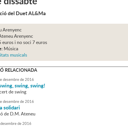
e dissabte
ació del Duet AL&Ma
u Arenyenc
Ateneu Arenyenc
5 euros i no soci 7 euros
e:
Música
itats musicals
Ó RELACIONADA
e
desembre
de
2016
swing, swing, swing!
ncert de swing
e
desembre
de
2016
a solidari
ió de D.M. Ateneu
desembre
de
2016