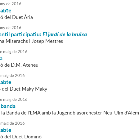
uny
de
2016
sabte
ió del Duet Ària
uny
de
2016
antil participatiu:
El jardí de la bruixa
ina Miserachs i Josep Mestres
e
maig
de
2016
da
ió de D.M. Ateneu
maig
de
2016
sabte
ió del Duet Maky Maky
e
maig
de
2016
 banda
e la Banda de l'EMA amb la Jugendblasorchester Neu-Ulm d'Ale
maig
de
2016
sabte
ió del Duet Dominó