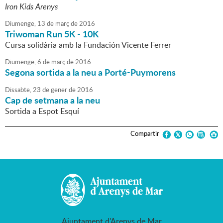
Iron Kids Arenys
Diumenge,
13
de
març
de
2016
Triwoman Run 5K - 10K
Cursa solidària amb la Fundación Vicente Ferrer
Diumenge,
6
de
març
de
2016
Segona sortida a la neu a Porté-Puymorens
Dissabte,
23
de
gener
de
2016
Cap de setmana a la neu
Sortida a Espot Esquí
Compartir
Ajuntament d'Arenys de Mar