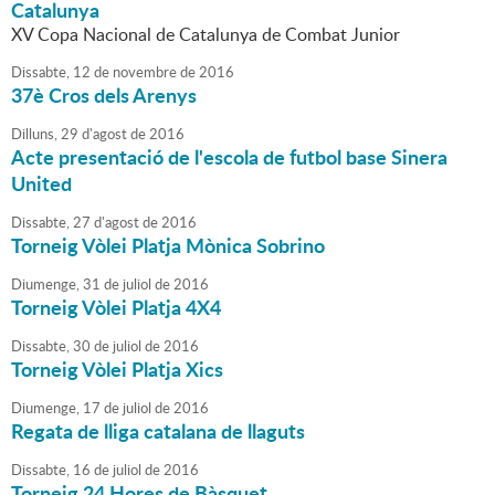
Catalunya
XV Copa Nacional de Catalunya de Combat Junior
Dissabte,
12
de
novembre
de
2016
37è Cros dels Arenys
Dilluns,
29
d'
agost
de
2016
Acte presentació de l'escola de futbol base Sinera
United
Dissabte,
27
d'
agost
de
2016
Torneig Vòlei Platja Mònica Sobrino
Diumenge,
31
de
juliol
de
2016
Torneig Vòlei Platja 4X4
Dissabte,
30
de
juliol
de
2016
Torneig Vòlei Platja Xics
Diumenge,
17
de
juliol
de
2016
Regata de lliga catalana de llaguts
Dissabte,
16
de
juliol
de
2016
Torneig 24 Hores de Bàsquet