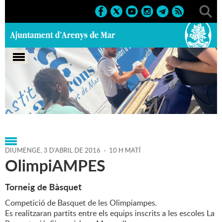
Portada
>
Agenda
>
03-04-
2016
>
Marcs
>
Esportius
>
2016
>
Activitats esportives
DIUMENGE,
3
D'
ABRIL
DE
2016
-
10 H MATÍ
OlimpiAMPES
Torneig de Bàsquet
Competició de Basquet de les Olimpiampes.
Es realitzaran partits entre els equips inscrits a les escoles La