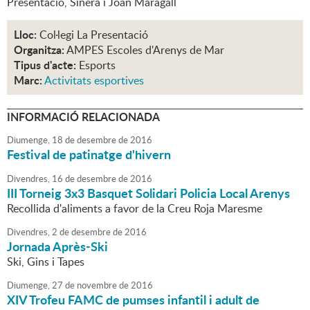
Presentació, Sinera i Joan Maragall
Lloc:
Col·legi La Presentació
Organitza:
AMPES Escoles d'Arenys de Mar
Tipus d'acte:
Esports
Marc:
Activitats esportives
INFORMACIÓ RELACIONADA
Diumenge,
18
de
desembre
de
2016
Festival de patinatge d'hivern
Divendres,
16
de
desembre
de
2016
III Torneig 3x3 Basquet Solidari Policia Local Arenys
Recollida d'aliments a favor de la Creu Roja Maresme
Divendres,
2
de
desembre
de
2016
Jornada Après-Ski
Ski, Gins i Tapes
Diumenge,
27
de
novembre
de
2016
XIV Trofeu FAMC de pumses infantil i adult de