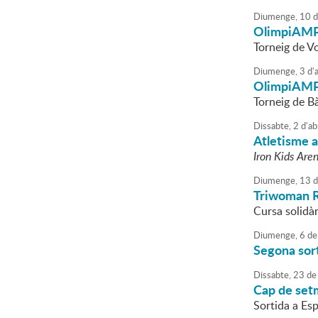
Diumenge,
10
d
OlimpiAM
Torneig de Vo
Diumenge,
3
d'
a
OlimpiAM
Torneig de B
Dissabte,
2
d'
ab
Atletisme a 
Iron Kids Are
Diumenge,
13
d
Triwoman R
Cursa solidà
Diumenge,
6
de
Segona sor
Dissabte,
23
de
Cap de set
Sortida a Es