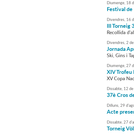
Diumenge,
18
d
Festival de
Divendres,
16
d
III Torneig
Recollida d'
Divendres,
2
de
Jornada Ap
Ski, Gins i T
Diumenge,
27
d
XIV Trofeu 
XV Copa Nac
Dissabte,
12
de
37è Cros d
Dilluns,
29
d'
ag
Acte presen
Dissabte,
27
d'
Torneig Vòl