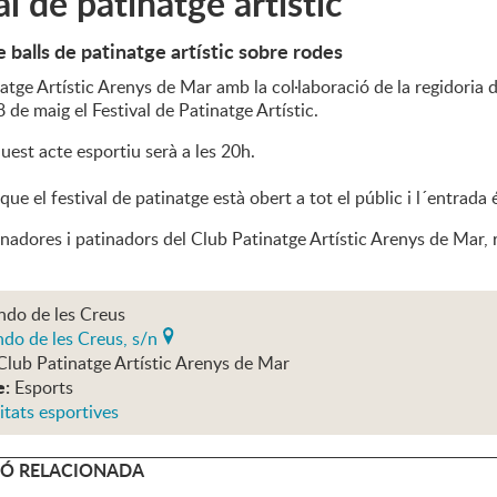
al de patinatge artístic
e balls de patinatge artístic sobre rodes
natge Artístic Arenys de Mar amb la col·laboració de la regidori
8 de maig el Festival de Patinatge Artístic.
uest acte esportiu serà a les 20h.
que el festival de patinatge està obert a tot el públic i l´entrada 
inadores i patinadors del Club Patinatge Artístic Arenys de Mar, r
ndo de les Creus
do de les Creus, s/n
Club Patinatge Artístic Arenys de Mar
e:
Esports
itats esportives
Ó RELACIONADA