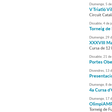
Diumenge,
5
de
V Triatló V
Circuit Catal
Dissabte,
4
de
j
Torneig de 
Diumenge,
29
d
XXXVIII Ma
Cursa de 12
Dissabte,
21
de
Portes Obe
Divendres,
13
d
Presentaci
Diumenge,
8
de
4a Cursa d
Diumenge,
17
d
OlimpiAM
Torneig de Fu