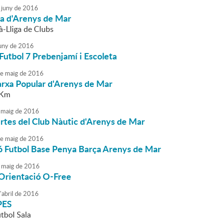
juny
de
2016
ila d'Arenys de Mar
à-Lliga de Clubs
uny
de
2016
Futbol 7 Prebenjamí i Escoleta
e
maig
de
2016
rxa Popular d'Arenys de Mar
 Km
maig
de
2016
rtes del Club Nàutic d'Arenys de Mar
e
maig
de
2016
ó Futbol Base Penya Barça Arenys de Mar
maig
de
2016
'Orientació O-Free
'
abril
de
2016
PES
tbol Sala