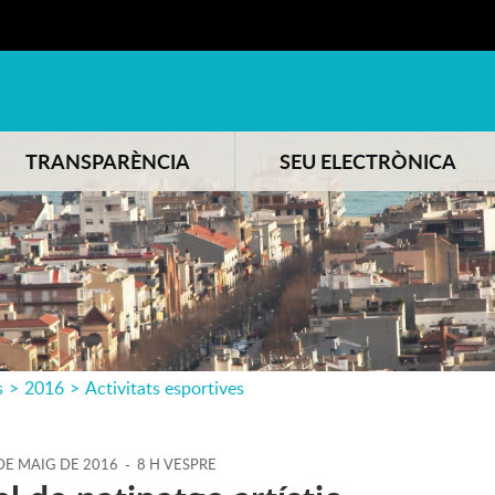
TRANSPARÈNCIA
SEU ELECTRÒNICA
s
>
2016
>
Activitats esportives
DE
MAIG
DE
2016
-
8 H VESPRE