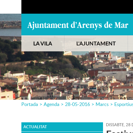
LA VILA
L'AJUNTAMENT
Portada
>
Agenda
>
28-05-2016
>
Marcs
>
Esportiu
DISSABTE,
28
ACTUALITAT