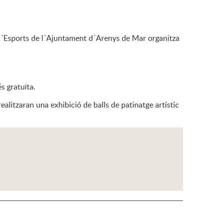
a d´Esports de l´Ajuntament d´Arenys de Mar organitza
és gratuïta.
ealitzaran una exhibició de balls de patinatge artístic