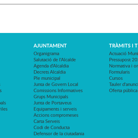
AJUNTAMENT
TRÀMITS I 
Organigrama
Actuació Muni
Salutació de l'Alcalde
Pressupost 2
Agenda d'Alcaldia
Normativa i o
Decrets Alcaldia
Formularis
Ple municipal
Cursos
s
Junta de Govern Local
Tauler d'anunci
s
Comissions Informatives
Oferta pública
Grups Municipals
als
Junta de Portaveus
viles
Equipaments i serveis
Accions compromeses
Carta Serveis
Codi de Conducta
Defensor de la ciutadania