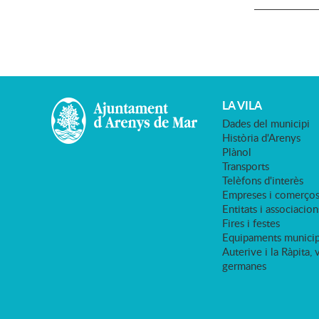
LA VILA
Dades del municipi
Història d'Arenys
Plànol
Transports
Telèfons d'interès
Empreses i comerço
Entitats i associacion
Fires i festes
Equipaments municip
Auterive i la Ràpita, 
germanes