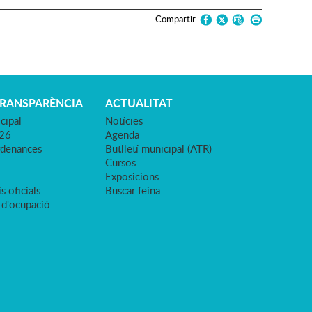
Compartir
TRANSPARÈNCIA
ACTUALITAT
cipal
Notícies
026
Agenda
rdenances
Butlletí municipal (ATR)
Cursos
Exposicions
s oficials
Buscar feina
 d'ocupació