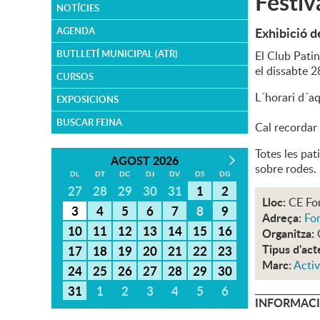
Festiv
NOTÍCIES
Exhibició d
AGENDA
BUTLLETÍ MUNICIPAL (ATR)
El Club Pati
el dissabte 2
CURSOS
L´horari d´aq
EXPOSICIONS
BUSCAR FEINA
Cal recordar 
Totes les pat
AGOST 2026
sobre rodes.
DL
DT
DC
DJ
DV
DS
DG
27
28
29
30
31
1
2
Lloc:
CE Fo
3
4
5
6
7
8
9
Adreça:
Fon
10
11
12
13
14
15
16
Organitza:
Tipus d'act
17
18
19
20
21
22
23
Marc:
Activ
24
25
26
27
28
29
30
31
1
2
3
4
5
6
INFORMACI