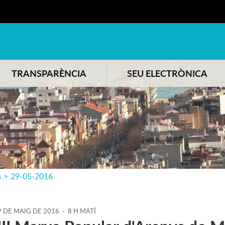
TRANSPARÈNCIA
SEU ELECTRÒNICA
a
>
29-05-2016
9
DE
MAIG
DE
2016
-
8 H MATÍ