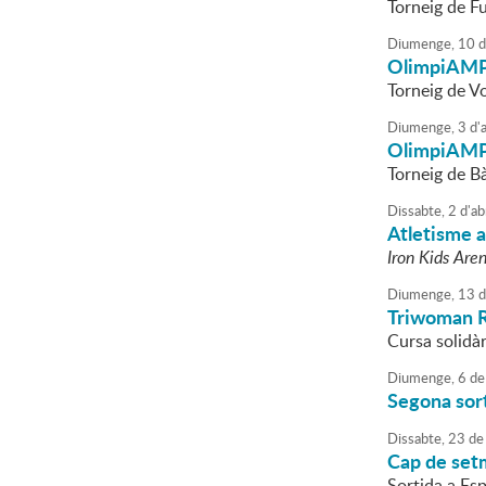
Torneig de Fu
Diumenge,
10
d
OlimpiAM
Torneig de Vo
Diumenge,
3
d'
a
OlimpiAM
Torneig de B
Dissabte,
2
d'
ab
Atletisme a 
Iron Kids Are
Diumenge,
13
d
Triwoman R
Cursa solidà
Diumenge,
6
de
Segona sor
Dissabte,
23
de
Cap de set
Sortida a Es