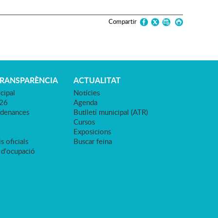
Compartir
TRANSPARÈNCIA
ACTUALITAT
cipal
Notícies
026
Agenda
rdenances
Butlletí municipal (ATR)
Cursos
Exposicions
s oficials
Buscar feina
 d'ocupació