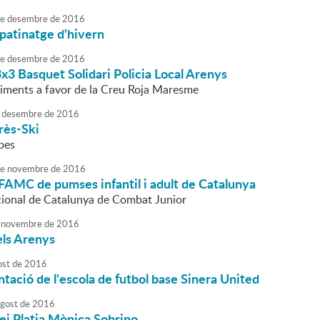
e
desembre
de
2016
 patinatge d'hivern
e
desembre
de
2016
 3x3 Basquet Solidari Policia Local Arenys
aliments a favor de la Creu Roja Maresme
desembre
de
2016
rès-Ski
apes
e
novembre
de
2016
FAMC de pumses infantil i adult de Catalunya
ional de Catalunya de Combat Junior
novembre
de
2016
els Arenys
ost
de
2016
tació de l'escola de futbol base Sinera United
agost
de
2016
ei Platja Mònica Sobrino