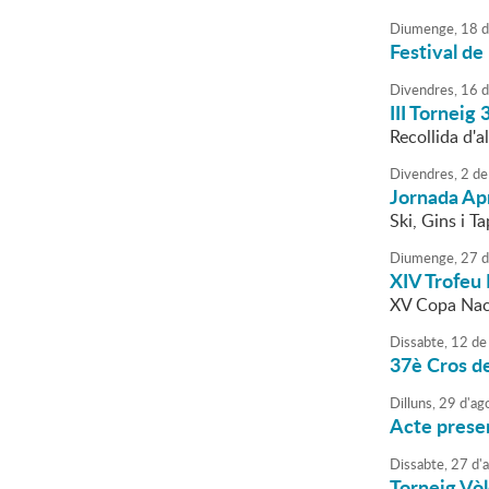
Diumenge,
18
d
Festival de
Divendres,
16
d
III Torneig
Recollida d'
Divendres,
2
de
Jornada Ap
Ski, Gins i T
Diumenge,
27
d
XIV Trofeu 
XV Copa Nac
Dissabte,
12
de
37è Cros d
Dilluns,
29
d'
ag
Acte presen
Dissabte,
27
d'
Torneig Vòl