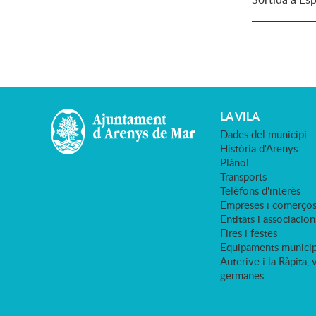
LA VILA
Dades del municipi
Història d'Arenys
Plànol
Transports
Telèfons d'interès
Empreses i comerço
Entitats i associacion
Fires i festes
Equipaments municip
Auterive i la Ràpita, 
germanes