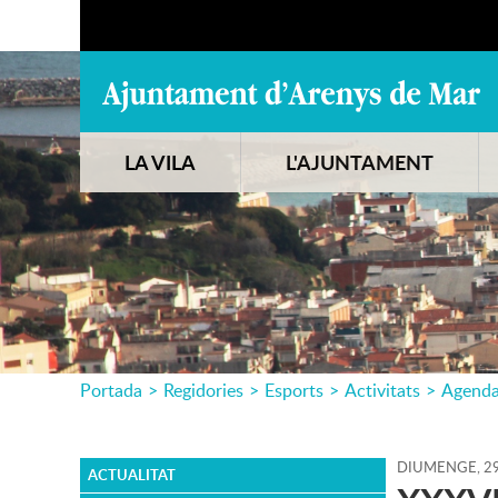
LA VILA
L'AJUNTAMENT
Portada
>
Regidories
>
Esports
>
Activitats
>
Agend
DIUMENGE,
2
ACTUALITAT