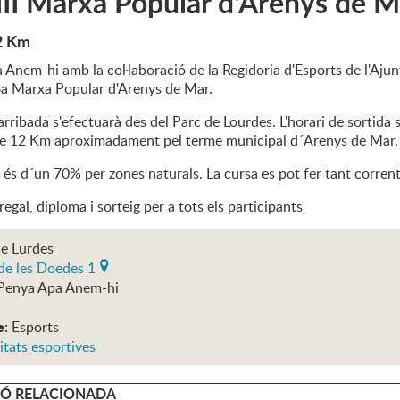
II Marxa Popular d'Arenys de M
2 Km
 Anem-hi amb la col·laboració de la Regidoria d'Esports de l'Aj
8a Marxa Popular d'Arenys de Mar.
l'arribada s'efectuarà des del Parc de Lourdes. L'horari de sortida 
de 12 Km aproximadament pel terme municipal d´Arenys de Mar.
t és d´un 70% per zones naturals. La cursa es pot fer tant corre
egal, diploma i sorteig per a tots els participants
de Lurdes
de les Doedes 1
Penya Apa Anem-hi
e:
Esports
itats esportives
Ó RELACIONADA