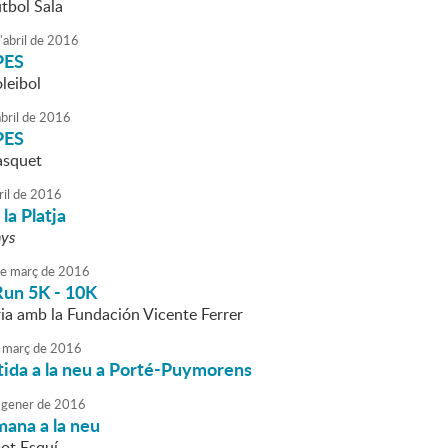
tbol Sala
'
abril
de
2016
PES
leibol
bril
de
2016
PES
àsquet
ril
de
2016
la Platja
nys
e
març
de
2016
un 5K - 10K
ria amb la Fundación Vicente Ferrer
març
de
2016
tida a la neu a Porté-Puymorens
gener
de
2016
mana a la neu
pot Esquí