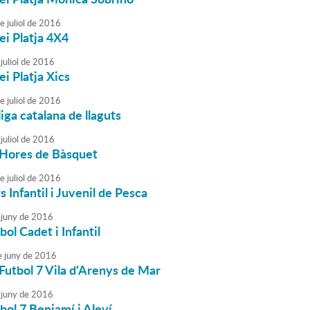
e
juliol
de
2016
ei Platja 4X4
juliol
de
2016
ei Platja Xics
e
juliol
de
2016
liga catalana de llaguts
juliol
de
2016
 Hores de Bàsquet
e
juliol
de
2016
 Infantil i Juvenil de Pesca
juny
de
2016
bol Cadet i Infantil
e
juny
de
2016
Futbol 7 Vila d'Arenys de Mar
juny
de
2016
bol 7 Benjamí i Aleví