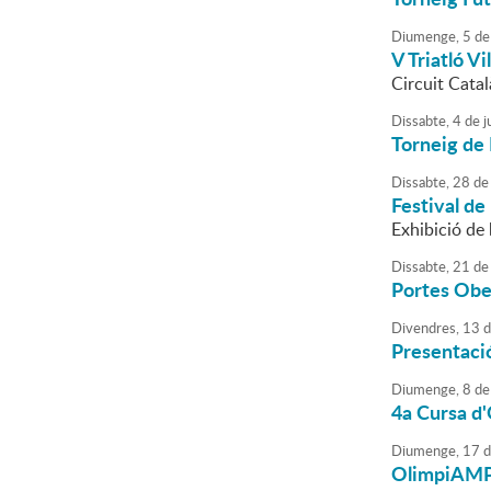
Diumenge,
5
de
V Triatló V
Circuit Catal
Dissabte,
4
de
j
Torneig de 
Dissabte,
28
de
Festival de
Exhibició de 
Dissabte,
21
de
Portes Obe
Divendres,
13
d
Presentaci
Diumenge,
8
de
4a Cursa d
Diumenge,
17
d
OlimpiAM