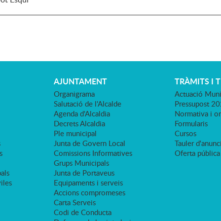
AJUNTAMENT
TRÀMITS I 
Organigrama
Actuació Muni
Salutació de l'Alcalde
Pressupost 2
Agenda d'Alcaldia
Normativa i o
Decrets Alcaldia
Formularis
Ple municipal
Cursos
s
Junta de Govern Local
Tauler d'anunci
s
Comissions Informatives
Oferta pública
Grups Municipals
als
Junta de Portaveus
viles
Equipaments i serveis
Accions compromeses
Carta Serveis
Codi de Conducta