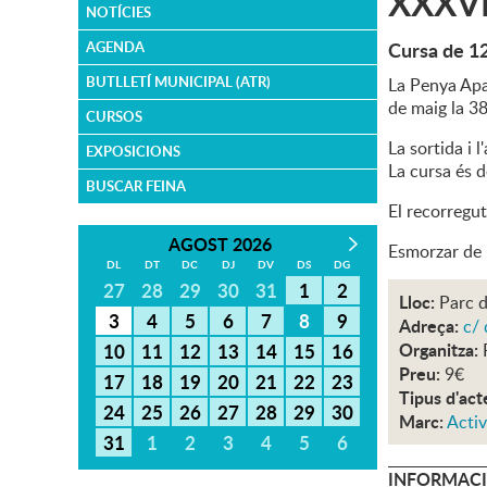
XXXVI
NOTÍCIES
Cursa de 1
AGENDA
BUTLLETÍ MUNICIPAL (ATR)
La Penya Apa
de maig la 3
CURSOS
La sortida i 
EXPOSICIONS
La cursa és 
BUSCAR FEINA
El recorregu
AGOST 2026
Esmorzar de r
DL
DT
DC
DJ
DV
DS
DG
27
28
29
30
31
1
2
Lloc:
Parc 
3
4
5
6
7
8
9
Adreça:
c/ 
Organitza:
10
11
12
13
14
15
16
Preu:
9€
17
18
19
20
21
22
23
Tipus d'act
24
25
26
27
28
29
30
Marc:
Activ
31
1
2
3
4
5
6
INFORMACI