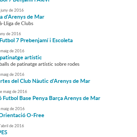
juny
de
2016
ila d'Arenys de Mar
à-Lliga de Clubs
uny
de
2016
Futbol 7 Prebenjamí i Escoleta
maig
de
2016
 patinatge artístic
balls de patinatge artístic sobre rodes
maig
de
2016
rtes del Club Nàutic d'Arenys de Mar
e
maig
de
2016
ó Futbol Base Penya Barça Arenys de Mar
maig
de
2016
'Orientació O-Free
'
abril
de
2016
PES