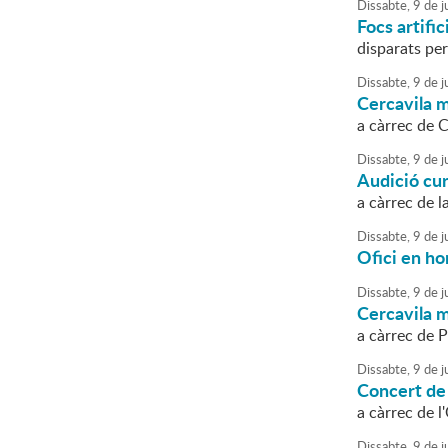
Dissabte,
9
de
ju
Focs artific
disparats per
Dissabte,
9
de
ju
Cercavila m
a càrrec de 
Dissabte,
9
de
ju
Audició cu
a càrrec de 
Dissabte,
9
de
ju
Ofici en ho
Dissabte,
9
de
ju
Cercavila m
a càrrec de 
Dissabte,
9
de
ju
Concert de
a càrrec de 
Dissabte,
9
de
ju