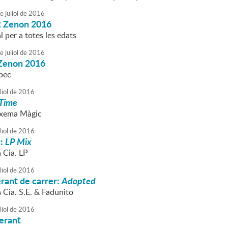
e
juliol
de
2016
t Zenon 2016
l per a totes les edats
e
juliol
de
2016
 Zenon 2016
pec
liol
de
2016
 Time
Txema Màgic
liol
de
2016
r:
LP Mix
a Cia. LP
liol
de
2016
erant de carrer:
Adopted
a Cia. S.E. & Fadunito
liol
de
2016
erant