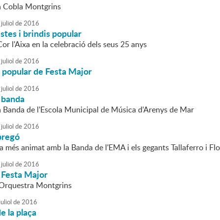
la Cobla Montgrins
juliol
de
2016
stes i brindis popular
Cor l'Aixa en la celebració dels seus 25 anys
juliol
de
2016
 popular de Festa Major
juliol
de
2016
 banda
la Banda de l'Escola Municipal de Música d'Arenys de Mar
juliol
de
2016
pregó
sta més animat amb la Banda de l'EMA i els gegants Tallaferro i Flo
juliol
de
2016
 Festa Major
l'Orquestra Montgrins
uliol
de
2016
 la plaça