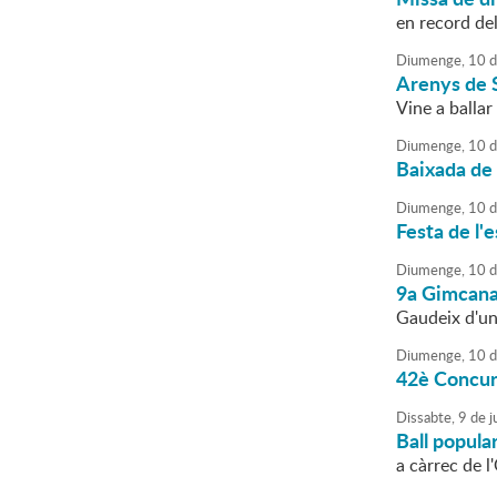
en record del
Diumenge,
10
d
Arenys de 
Vine a ballar
Diumenge,
10
d
Baixada de
Diumenge,
10
d
Festa de l'
Diumenge,
10
d
9a Gimcana 
Gaudeix d'un 
Diumenge,
10
d
42è Concurs
Dissabte,
9
de
ju
Ball popula
a càrrec de 