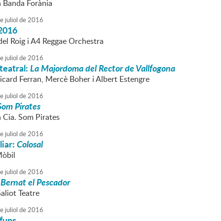
la Banda Forània
e
juliol
de
2016
2016
el Roig i A4 Reggae Orchestra
e
juliol
de
2016
teatral:
La Majordoma del Rector de Vallfogona
Ricard Ferran, Mercè Boher i Albert Estengre
e
juliol
de
2016
Som Pirates
a Cia. Som Pirates
e
juliol
de
2016
liar:
Colosal
Mòbil
e
juliol
de
2016
 Bernat el Pescador
aliot Teatre
e
juliol
de
2016
funs