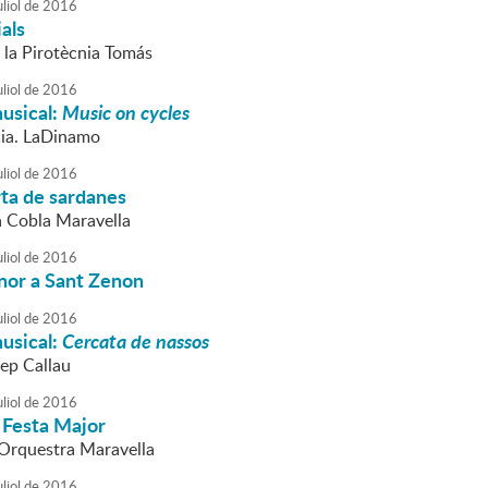
liol
de
2016
ials
 la Pirotècnia Tomás
liol
de
2016
usical:
Music on cycles
Cia. LaDinamo
liol
de
2016
rta de sardanes
la Cobla Maravella
liol
de
2016
nor a Sant Zenon
liol
de
2016
usical:
Cercata de nassos
Pep Callau
liol
de
2016
 Festa Major
l'Orquestra Maravella
liol
de
2016