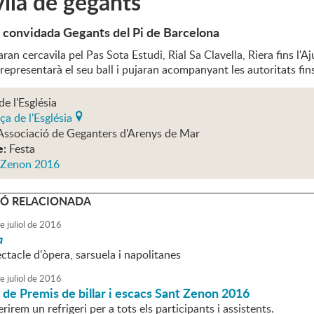
ila de gegants
a convidada Gegants del Pi de Barcelona
aran cercavila pel Pas Sota Estudi, Rial Sa Clavella, Riera fins l
representarà el seu ball i pujaran acompanyant les autoritats fins 
de l'Església
ça de l'Església
Associació de Geganters d'Arenys de Mar
e:
Festa
 Zenon 2016
Ó RELACIONADA
e
juliol
de
2016
a
tacle d'òpera, sarsuela i napolitanes
e
juliol
de
2016
de Premis de billar i escacs Sant Zenon 2016
rirem un refrigeri per a tots els participants i assistents.