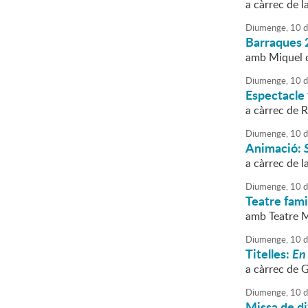
a càrrec de 
Diumenge,
10
d
Barraques 
amb Miquel d
Diumenge,
10
d
Espectacle 
a càrrec de 
Diumenge,
10
d
Animació:
a càrrec de l
Diumenge,
10
d
Teatre fami
amb Teatre 
Diumenge,
10
d
Titelles:
En
a càrrec de G
Diumenge,
10
d
Missa de di