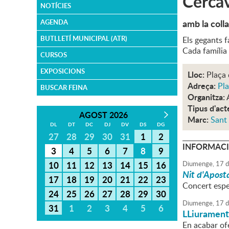
Cercav
NOTÍCIES
amb la coll
AGENDA
BUTLLETÍ MUNICIPAL (ATR)
Els gegants f
Cada família 
CURSOS
EXPOSICIONS
Lloc:
Plaça 
Adreça:
Pla
BUSCAR FEINA
Organitza:
Tipus d'act
AGOST 2026
Marc:
Sant
DL
DT
DC
DJ
DV
DS
DG
27
28
29
30
31
1
2
INFORMACI
3
4
5
6
7
8
9
10
11
12
13
14
15
16
Diumenge,
17
d
Nit d'Apost
17
18
19
20
21
22
23
Concert espec
24
25
26
27
28
29
30
Diumenge,
17
d
31
1
2
3
4
5
6
LLiurament 
En acabar ofe