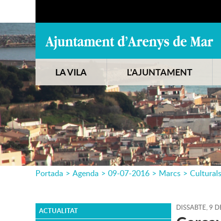
LA VILA
L'AJUNTAMENT
Portada
>
Agenda
>
09-07-2016
>
Marcs
>
Cultural
DISSABTE,
9
D
ACTUALITAT