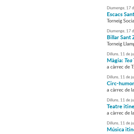
Diumenge,
17
d
Escacs San
Torneig Socia
Diumenge,
17
d
Billar Sant
Torneig Llam
Dilluns,
11
de
ju
Màgia:
Tea
a càrrec de 
Dilluns,
11
de
ju
Circ-humo
a càrrec de l
Dilluns,
11
de
ju
Teatre itin
a càrrec de l
Dilluns,
11
de
ju
Música itin