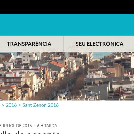
TRANSPARÈNCIA
SEU ELECTRÒNICA
s
>
2016
>
Sant Zenon 2016
E
JULIOL
DE
2016
-
6 H TARDA