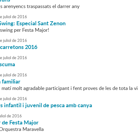
s arenyencs traspassats el darrer any
e
juliol
de
2016
Swing: Especial Sant Zenon
 swing per Festa Major!
e
juliol
de
2016
 carretons 2016
e
juliol
de
2016
escuma
e
juliol
de
2016
familiar
matí molt agradable participant i fent proves de les de tota la v
e
juliol
de
2016
 infantil i juvenil de pesca amb canya
liol
de
2016
r de Festa Major
l'Orquestra Maravella