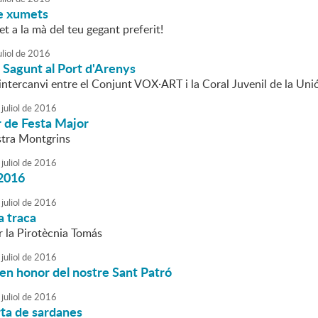
de xumets
t a la mà del teu gegant preferit!
liol
de
2016
 Sagunt al Port d'Arenys
'intercanvi entre el Conjunt VOX·ART i la Coral Juvenil de la Un
juliol
de
2016
r de Festa Major
stra Montgrins
juliol
de
2016
2016
juliol
de
2016
a traca
r la Pirotècnia Tomás
juliol
de
2016
en honor del nostre Sant Patró
juliol
de
2016
rta de sardanes