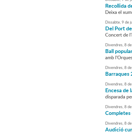
Recollida 
Deixa el xume
Dissabte,
9
de
ju
Del Port de
Concert de l
Divendres,
8
de
Ball popula
amb l'Orque
Divendres,
8
de
Barraques 
Divendres,
8
de
Encesa de l
disparada pe
Divendres,
8
de
Completes 
Divendres,
8
de
Audició cu