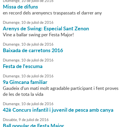
Diumenge,
10
de
juliol
de
2016
Missa de difuns
en record dels arenyencs traspassats el darrer any
Diumenge,
10
de
juliol
de
2016
Arenys de Swing: Especial Sant Zenon
Vine a ballar swing per Festa Major!
Diumenge,
10
de
juliol
de
2016
Baixada de carretons 2016
Diumenge,
10
de
juliol
de
2016
Festa de l'escuma
Diumenge,
10
de
juliol
de
2016
9a Gimcana familiar
Gaudeix d'un matí molt agradable participant i fent proves
de les de tota la vida
Diumenge,
10
de
juliol
de
2016
42è Concurs infantil i juvenil de pesca amb canya
Dissabte,
9
de
juliol
de
2016
Ball popular de Festa Major