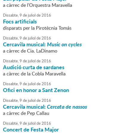
a càrrec de l'Orquestra Maravella
Dissabte,
9
de
juliol
de
2016
Focs artificials
disparats per la Pirotècnia Tomás
Dissabte,
9
de
juliol
de
2016
Cercavila musical:
Music on cycles
a càrrec de Cia. LaDinamo
Dissabte,
9
de
juliol
de
2016
Audició curta de sardanes
a càrrec de la Cobla Maravella
Dissabte,
9
de
juliol
de
2016
Ofici en honor a Sant Zenon
Dissabte,
9
de
juliol
de
2016
Cercavila musical:
Cercata de nassos
a càrrec de Pep Callau
Dissabte,
9
de
juliol
de
2016
Concert de Festa Major