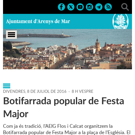
Portada
>
Regidories
>
Infància i Joventut
>
Agenda
>
08-
07-2016
DIVENDRES,
8
DE
JULIOL
DE
2016
-
8 H VESPRE
Botifarrada popular de Festa
Major
Com ja és tradició, l'AEIG Flos i Calcat organitzem la
Botifarrada popular de Festa Major a la plaça de l'Església. El