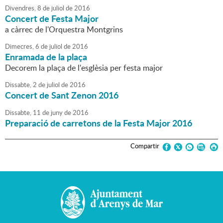
Divendres,
8
de
juliol
de
2016
Concert de Festa Major
a càrrec de l'Orquestra Montgrins
Dimecres,
6
de
juliol
de
2016
Enramada de la plaça
Decorem la plaça de l'esglèsia per festa major
Dissabte,
2
de
juliol
de
2016
Concert de Sant Zenon 2016
Dissabte,
11
de
juny
de
2016
Preparació de carretons de la Festa Major 2016
Compartir