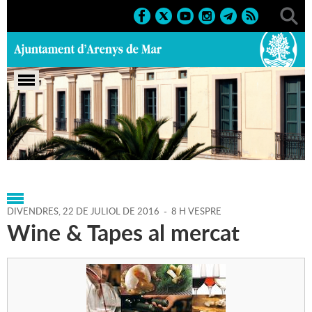
Portada
>
Regidories
>
Promoció Econòmica i
Comerç
>
Agenda
>
22-07-2016
DIVENDRES,
22
DE
JULIOL
DE
2016
-
8 H VESPRE
Wine & Tapes al mercat