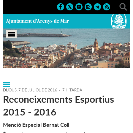
Portada
>
Agenda
>
07-07-
2016
>
Marcs
>
Esportius
>
Reconeixements esportius
DIJOUS,
7
DE
JULIOL
DE
2016
-
7 H TARDA
Reconeixements Esportius
2015 - 2016
Menció Especial Bernat Coll