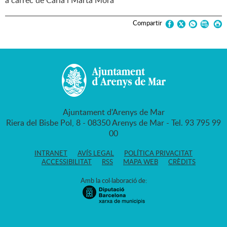
a càrrec de Carla i Marta Mora
Compartir
Ajuntament d'Arenys de Mar
Riera del Bisbe Pol, 8 - 08350 Arenys de Mar - Tel. 93 795 99
00
INTRANET
AVÍS LEGAL
POLÍTICA PRIVACITAT
ACCESSIBILITAT
RSS
MAPA WEB
CRÈDITS
Amb la col·laboració de: