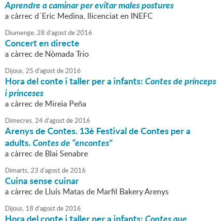
Aprendre a caminar per evitar males postures
a càrrec d´Eric Medina, llicenciat en INEFC
Diumenge,
28
d'
agost
de
2016
Concert en directe
a càrrec de Nòmada Trio
Dijous,
25
d'
agost
de
2016
Hora del conte i taller per a infants:
Contes de prínceps
i princeses
a càrrec de Mireia Peña
Dimecres,
24
d'
agost
de
2016
Arenys de Contes. 13è Festival de Contes per a
adults.
Contes de “encontes"
a càrrec de Blai Senabre
Dimarts,
23
d'
agost
de
2016
Cuina sense cuinar
a càrrec de Lluís Matas de Marfil Bakery Arenys
Dijous,
18
d'
agost
de
2016
Hora del conte i taller per a infants:
Contes que