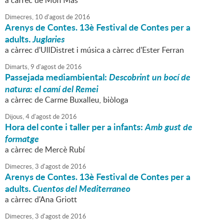
a càrrec de Mon Mas
Dimecres,
10
d'
agost
de
2016
Arenys de Contes. 13è Festival de Contes per a
adults.
Juglaries
a càrrec d'UllDistret i música a càrrec d'Ester Ferran
Dimarts,
9
d'
agost
de
2016
Passejada mediambiental:
Descobrint un bocí de
natura: el camí del Remei
a càrrec de Carme Buxalleu, biòloga
Dijous,
4
d'
agost
de
2016
Hora del conte i taller per a infants:
Amb gust de
formatge
a càrrec de Mercè Rubí
Dimecres,
3
d'
agost
de
2016
Arenys de Contes. 13è Festival de Contes per a
adults.
Cuentos del Mediterraneo
a càrrec d'Ana Griott
Dimecres,
3
d'
agost
de
2016