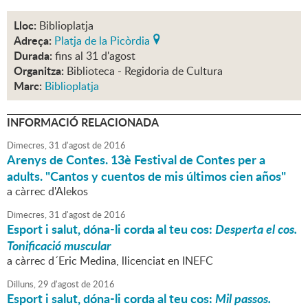
Lloc:
Biblioplatja
Adreça:
Platja de la Picòrdia
Durada:
fins al 31 d'agost
Organitza:
Biblioteca - Regidoria de Cultura
Marc:
Biblioplatja
INFORMACIÓ RELACIONADA
Dimecres,
31
d'
agost
de
2016
Arenys de Contes. 13è Festival de Contes per a
adults. "Cantos y cuentos de mis últimos cien años"
a càrrec d'Alekos
Dimecres,
31
d'
agost
de
2016
Esport i salut, dóna-li corda al teu cos:
Desperta el cos.
Tonificació muscular
a càrrec d´Eric Medina, llicenciat en INEFC
Dilluns,
29
d'
agost
de
2016
Esport i salut, dóna-li corda al teu cos:
Mil passos.