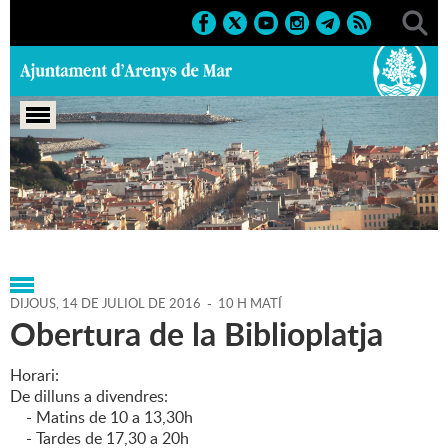
Portada
>
Agenda
>
14-07-
2016
>
Marcs
>
Culturals
>
2016
>
Biblioplatja
DIJOUS,
14
DE
JULIOL
DE
2016
-
10 H MATÍ
Obertura de la Biblioplatja
Horari:
De dilluns a divendres:
- Matins de 10 a 13,30h
- Tardes de 17,30 a 20h