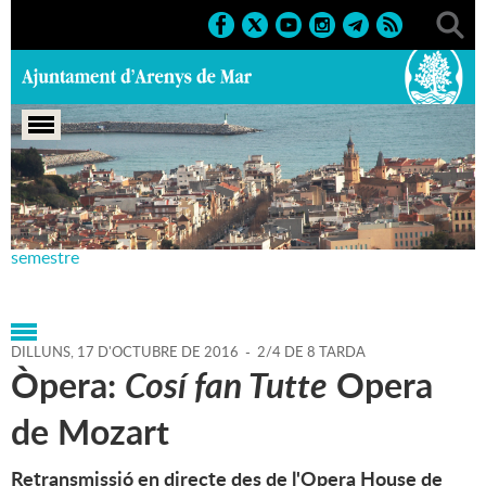
Portada
>
Agenda
>
17-10-
2016
>
Marcs
>
Culturals
>
2016
>
Teatre Principal 2n
semestre
DILLUNS,
17
D'
OCTUBRE
DE
2016
-
2/4 DE 8 TARDA
Òpera:
Cosí fan Tutte
Opera
de Mozart
Retransmissió en directe des de l'Opera House de