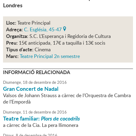
Londres
Lloc:
Teatre Principal
Adreça:
C. Església, 45-47
Organitza:
S.C. L'Esperança i Regidoria de Cultura
Preu:
15€ anticipada, 17€ a taquilla i 13€ socis
Tipus d'acte:
Cinema
Marc:
Teatre Principal 2n semestre
INFORMACIÓ RELACIONADA
Diumenge,
18
de
desembre
de
2016
Gran Concert de Nadal
Valsos de Johann Strauss a càrrec de l'Orquestra de Cambra
de l'Empordà
Diumenge,
11
de
desembre
de
2016
Teatre familiar:
Plors de cocodrils
a càrrec de la Cia. La pera llimonera
Dijous,
8
de
desembre
de
2016