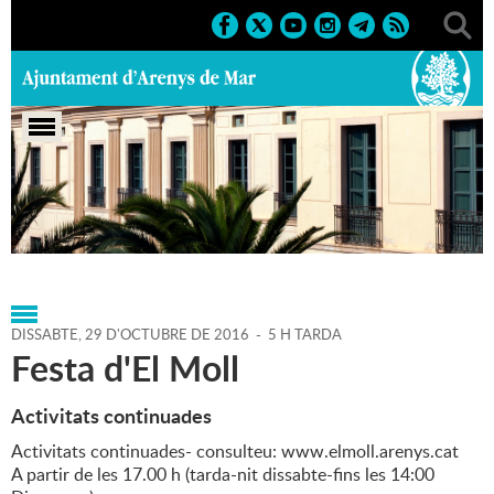
Portada
>
Regidories
>
Promoció Econòmica i
Comerç
>
Agenda
>
29-10-2016
DISSABTE,
29
D'
OCTUBRE
DE
2016
-
5 H TARDA
Festa d'El Moll
Activitats continuades
Activitats continuades- consulteu: www.elmoll.arenys.cat
A partir de les 17.00 h (tarda-nit dissabte-fins les 14:00