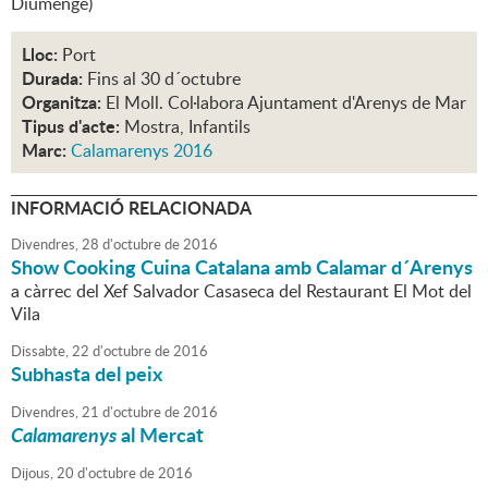
Diumenge)
Lloc:
Port
Durada:
Fins al 30 d´octubre
Organitza:
El Moll. Col·labora Ajuntament d'Arenys de Mar
Tipus d'acte:
Mostra, Infantils
Marc:
Calamarenys 2016
INFORMACIÓ RELACIONADA
Divendres,
28
d'
octubre
de
2016
Show Cooking Cuina Catalana amb Calamar d´Arenys
a càrrec del Xef Salvador Casaseca del Restaurant El Mot del
Vila
Dissabte,
22
d'
octubre
de
2016
Subhasta del peix
Divendres,
21
d'
octubre
de
2016
Calamarenys
al Mercat
Dijous,
20
d'
octubre
de
2016