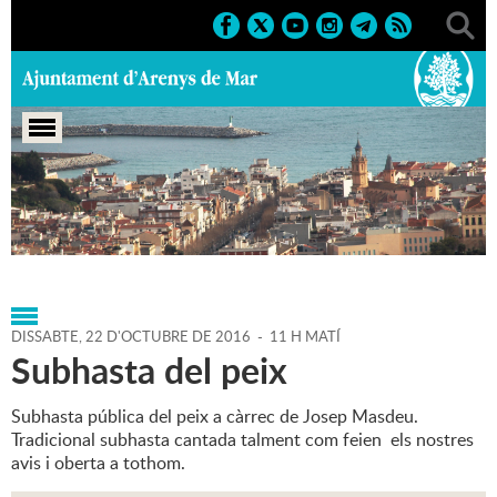
Portada
>
Agenda
>
22-10-
2016
>
Marcs
>
Culturals
>
2016
>
Calamarenys 2016
DISSABTE,
22
D'
OCTUBRE
DE
2016
-
11 H MATÍ
Subhasta del peix
Subhasta pública del peix a càrrec de Josep Masdeu.
Tradicional subhasta cantada talment com feien els nostres
avis i oberta a tothom.