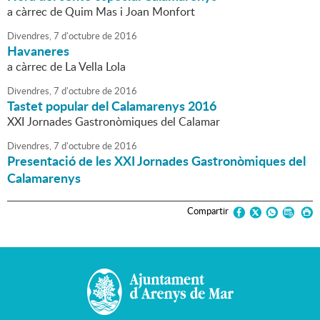
a càrrec de Quim Mas i Joan Monfort
Divendres,
7
d'
octubre
de
2016
Havaneres
a càrrec de La Vella Lola
Divendres,
7
d'
octubre
de
2016
Tastet popular del Calamarenys 2016
XXI Jornades Gastronòmiques del Calamar
Divendres,
7
d'
octubre
de
2016
Presentació de les XXI Jornades Gastronòmiques del
Calamarenys
Compartir