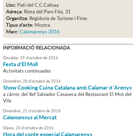
Lloc:
Pati del C.C.Calisay
Adreça:
Riera del Pare Fita, 31
Organitza:
Regidoria de Turisme i Fires
Tipus d'acte:
Mostra
Marc:
Calamarenys 2016
INFORMACIÓ RELACIONADA
Dissabte,
29
d'
octubre
de
2016
Festa d'El Moll
Activitats continuades
Divendres,
28
d'
octubre
de
2016
Show Cooking Cuina Catalana amb Calamar d´Arenys
a càrrec del Xef Salvador Casaseca del Restaurant El Mot del
Vila
Divendres,
21
d'
octubre
de
2016
Calamarenys
al Mercat
Dijous,
20
d'
octubre
de
2016
Hora del conte especial Calamarenys