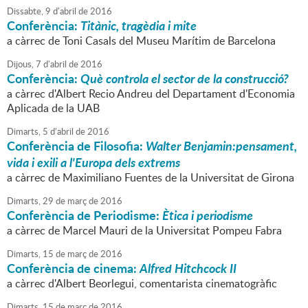
Dissabte,
9
d'
abril
de
2016
Conferència:
Titànic, tragèdia i mite
a càrrec de Toni Casals del Museu Marítim de Barcelona
Dijous,
7
d'
abril
de
2016
Conferència:
Què controla el sector de la construcció?
a càrrec d'Albert Recio Andreu del Departament d'Economia
Aplicada de la UAB
Dimarts,
5
d'
abril
de
2016
Conferència de Filosofia:
Walter Benjamin:pensament,
vida i exili a l'Europa dels extrems
a càrrec de Maximiliano Fuentes de la Universitat de Girona
Dimarts,
29
de
març
de
2016
Conferència de Periodisme:
Ètica i periodisme
a càrrec de Marcel Mauri de la Universitat Pompeu Fabra
Dimarts,
15
de
març
de
2016
Conferència de cinema:
Alfred Hitchcock II
a càrrec d'Albert Beorlegui, comentarista cinematogràfic
Dimarts,
15
de
març
de
2016