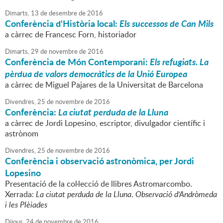
Dimarts,
13
de
desembre
de
2016
Conferència d'Història local:
Els successos de Can Mils
a càrrec de Francesc Forn, historiador
Dimarts,
29
de
novembre
de
2016
Conferència de Món Contemporani:
Els refugiats. La
pèrdua de valors democràtics de la Unió Europea
a càrrec de Miguel Pajares de la Universitat de Barcelona
Divendres,
25
de
novembre
de
2016
Conferència:
La ciutat perduda de la Lluna
a càrrec de Jordi Lopesino, escriptor, divulgador científic i
astrònom
Divendres,
25
de
novembre
de
2016
Conferència i observació astronòmica, per Jordi
Lopesino
Presentació de la col·lecció de llibres Astromarcombo.
Xerrada:
La ciutat perduda de la Lluna
.
Observació d'Andròmeda
i les Plèiades
Dijous,
24
de
novembre
de
2016