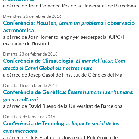
a càrrec de Joan Domenec Ros de la Universitat de Barcelona
Divendres,
26
de
febrer
de
2016
Conferència:
Houston, tenim un problema
i observació
astronòmica
a càrrec de Joan Torrentó, enginyer aeroespacial (UPC) i
exalumne de l'Institut
Dimarts,
23
de
febrer
de
2016
Conferència de Climatologia:
El mar del futur. Com
afecta el Canvi Global els nostres mars
a càrrec de Josep Gasol de l'Institut de Ciències del Mar
Dimarts,
16
de
febrer
de
2016
Conferència de Genètica:
Éssers humans i ser humans:
gens o cultura?
a càrrec de David Bueno de la Universitat de Barcelona
Dimarts,
9
de
febrer
de
2016
Conferència de Tecnologia:
Impacte social de les
comunicacions
a càrrec de Lluís Prat de la Universitat Politècnica de