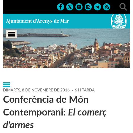
Portada
>
Agenda
>
08-11-
2016
>
Marcs
>
Culturals
>
2016
>
Conferències
DIMARTS,
8
DE
NOVEMBRE
DE
2016
-
6 H TARDA
Conferència de Món
Contemporani:
El comerç
d'armes