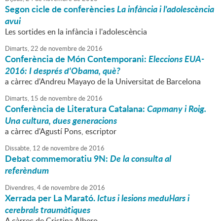
Segon cicle de conferències
La infància i l'adolescència
avui
Les sortides en la infància i l'adolescència
Dimarts,
22
de
novembre
de
2016
Conferència de Món Contemporani:
Eleccions EUA-
2016: I després d'Obama, què?
a càrrec d'Andreu Mayayo de la Universitat de Barcelona
Dimarts,
15
de
novembre
de
2016
Conferència de Literatura Catalana:
Capmany i Roig.
Una cultura, dues generacions
a càrrec d'Agustí Pons, escriptor
Dissabte,
12
de
novembre
de
2016
Debat commemoratiu 9N:
De la consulta al
referèndum
Divendres,
4
de
novembre
de
2016
Xerrada per La Marató.
Ictus i lesions medul·lars i
cerebrals traumàtiques
A càrrec de Cristina Albero