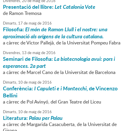
Divendres,
20
de
maig
de
2016
Presentació del llibre:
Let Catalonia Vote
de Ramon Tremosa
Dimarts,
17
de
maig
de
2016
Filosofia:
El món de Ramon Llull i el nostre: una
aproximació als orígens de la cultura catalana.
a càrrec de Víctor Pallejà, de la Universitat Pompeu Fabra
Divendres,
13
de
maig
de
2016
Seminari de Filosofia:
La biotecnologia avui: pors i
esperances. 2a part
a càrrec de Marcel Cano de la Universitat de Barcelona
Dimarts,
10
de
maig
de
2016
Conferència:
I Capuleti e i Montecchi
, de Vincenzo
Bellini
a càrrec de Pol Avinyó, del Gran Teatre del Liceu
Dimarts,
10
de
maig
de
2016
Literatura:
Palau per Palau
a càrrec de Margarida Casacuberta, de la Universitat de
Girona