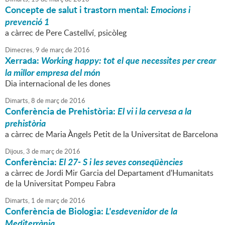
Concepte de salut i trastorn mental:
Emocions i
prevenció 1
a càrrec de Pere Castellví, psicòleg
Dimecres,
9
de
març
de
2016
Xerrada:
Working happy: tot el que necessites per crear
la millor empresa del món
Dia internacional de les dones
Dimarts,
8
de
març
de
2016
Conferència de Prehistòria:
El vi i la cervesa a la
prehistòria
a càrrec de Maria Àngels Petit de la Universitat de Barcelona
Dijous,
3
de
març
de
2016
Conferència:
El 27- S i les seves conseqüències
a càrrec de Jordi Mir Garcia del Departament d'Humanitats
de la Universitat Pompeu Fabra
Dimarts,
1
de
març
de
2016
Conferència de Biologia:
L'esdevenidor de la
Mediterrània