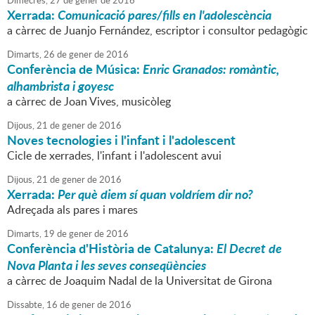
Dimecres,
27
de
gener
de
2016
Xerrada:
Comunicació pares/fills en l'adolescència
a càrrec de Juanjo Fernández, escriptor i consultor pedagògic
Dimarts,
26
de
gener
de
2016
Conferència de Música:
Enric Granados: romàntic,
alhambrista i goyesc
a càrrec de Joan Vives, musicòleg
Dijous,
21
de
gener
de
2016
Noves tecnologies i l'infant i l'adolescent
Cicle de xerrades, l'infant i l'adolescent avui
Dijous,
21
de
gener
de
2016
Xerrada:
Per què diem sí quan voldríem dir no?
Adreçada als pares i mares
Dimarts,
19
de
gener
de
2016
Conferència d'Història de Catalunya:
El Decret de
Nova Planta i les seves conseqüències
a càrrec de Joaquim Nadal de la Universitat de Girona
Dissabte,
16
de
gener
de
2016