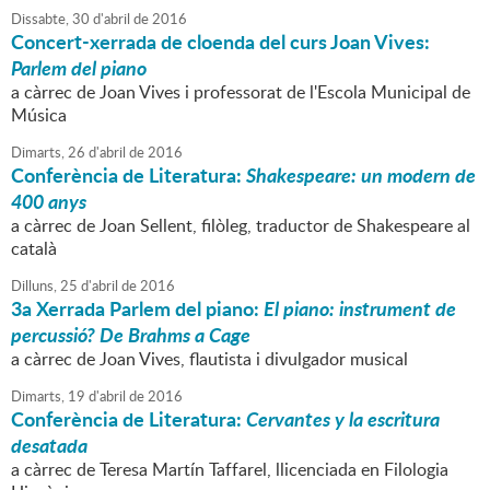
Dissabte,
30
d'
abril
de
2016
Concert-xerrada de cloenda del curs Joan Vives:
Parlem del piano
a càrrec de Joan Vives i professorat de l'Escola Municipal de
Música
Dimarts,
26
d'
abril
de
2016
Conferència de Literatura:
Shakespeare: un modern de
400 anys
a càrrec de Joan Sellent, filòleg, traductor de Shakespeare al
català
Dilluns,
25
d'
abril
de
2016
3a Xerrada
Parlem del piano
:
El piano: instrument de
percussió? De Brahms a Cage
a càrrec de Joan Vives, flautista i divulgador musical
Dimarts,
19
d'
abril
de
2016
Conferència de Literatura:
Cervantes y la escritura
desatada
a càrrec de Teresa Martín Taffarel, llicenciada en Filologia