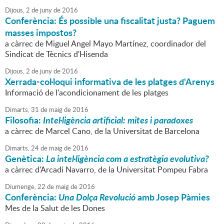
Dijous,
2
de
juny
de
2016
Conferència: És possible una fiscalitat justa? Paguem
masses impostos?
a càrrec de Miguel Angel Mayo Martínez, coordinador del
Sindicat de Tècnics d'Hisenda
Dijous,
2
de
juny
de
2016
Xerrada-col·loqui informativa de les platges d'Arenys
Informació de l'acondicionament de les platges
Dimarts,
31
de
maig
de
2016
Filosofia:
Intel·ligència artificial: mites i paradoxes
a càrrec de Marcel Cano, de la Universitat de Barcelona
Dimarts,
24
de
maig
de
2016
Genètica:
La intel·ligència com a estratègia evolutiva?
a càrrec d'Arcadi Navarro, de la Universitat Pompeu Fabra
Diumenge,
22
de
maig
de
2016
Conferència:
Una Dolça Revolució
amb Josep Pàmies
Mes de la Salut de les Dones