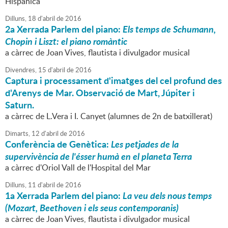
Hispànica
Dilluns,
18
d'
abril
de
2016
2a Xerrada
Parlem del piano
:
Els temps de Schumann,
Chopin i Liszt: el piano romàntic
a càrrec de Joan Vives, flautista i divulgador musical
Divendres,
15
d'
abril
de
2016
Captura i processament d'imatges del cel profund des
d'Arenys de Mar. Observació de Mart, Júpiter i
Saturn.
a càrrec de L.Vera i I. Canyet (alumnes de 2n de batxillerat)
Dimarts,
12
d'
abril
de
2016
Conferència de Genètica:
Les petjades de la
supervivència de l'ésser humà en el planeta Terra
a càrrec d'Oriol Vall de l'Hospital del Mar
Dilluns,
11
d'
abril
de
2016
1a Xerrada
Parlem del piano
:
La veu dels nous temps
(Mozart, Beethoven i els seus contemporanis)
a càrrec de Joan Vives, flautista i divulgador musical