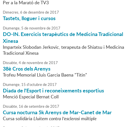
Per a la Marató de TV3
Dimecres,
6
de
desembre
de
2017
Tastets, lloguer i cursos
Diumenge,
5
de
novembre
de
2017
DO-IN. Exercicis terapèutics de Medicina Tradicional
Xinesa
Imparteix Slobodan Jerkovic, terapeuta de Shiatsu i Medicina
Tradicional Xinesa
Dissabte,
4
de
novembre
de
2017
38è Cros dels Arenys
Trofeu Memorial Lluís Garcia Baena "Titin"
Diumenge,
15
d'
octubre
de
2017
Diada de l'Esport i reconeixements esportius
Menció Especial Bernat Coll
Dissabte,
16
de
setembre
de
2017
Cursa nocturna 5k Arenys de Mar-Canet de Mar
Cursa solidària
Lluitem contra l'esclerosi múltiple