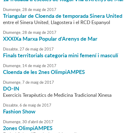
Diumenge,
28
de
maig
de
2017
Triangular de Cloenda de temporada Sinera United
entre el Sinera United, Llagostera i el RCD Espanyol
Diumenge,
28
de
maig
de
2017
XXXIXa Marxa Popular d'Arenys de Mar
Dissabte,
27
de
maig
de
2017
Finals territorials categoria mini femení i masculí
Diumenge,
14
de
maig
de
2017
Cloenda de les 2nes OlimpiAMPES
Diumenge,
7
de
maig
de
2017
DO-IN
Exercicis Terapèutics de Medicina Tradicional Xinesa
Dissabte,
6
de
maig
de
2017
Fashion Show
Diumenge,
30
d'
abril
de
2017
2ones OlimpiAMPES