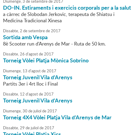
Diumenge,
3
de
setembre
de
2017
DO-IN. Estiraments i exercicis corporals per a la salut
a càrrec de Slobodan Jerkovic, terapeuta de Shiatsu i
Medicina Tradicional Xinesa
Dissabte,
2
de
setembre
de
2017
Sortida amb Vespa
8è Scooter run d'Arenys de Mar - Ruta de 50 km.
Dissabte,
26
d'
agost
de
2017
Torneig Vòlei Platja Mònica Sobrino
Diumenge,
13
d'
agost
de
2017
Torneig Juvenil Vila d'Arenys
Partits 3er i 4rt lloc i Final
Dissabte,
12
d'
agost
de
2017
Torneig Juvenil Vila d'Arenys
Diumenge,
30
de
juliol
de
2017
Torneig 4X4 Vòlei Platja Vila d'Arenys de Mar
Dissabte,
29
de
juliol
de
2017
Torneig Vòlei Platja Xics