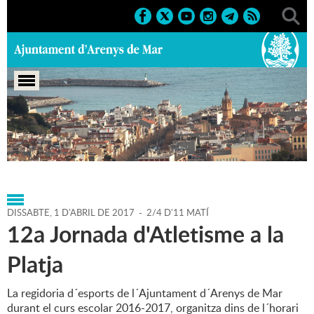
Portada
>
Agenda
>
01-04-
2017
>
Marcs
>
2017
>
Activitats esportives
DISSABTE,
1
D'
ABRIL
DE
2017
-
2/4 D'11 MATÍ
12a Jornada d'Atletisme a la
Platja
La regidoria d´esports de l´Ajuntament d´Arenys de Mar
durant el curs escolar 2016-2017, organitza dins de l´horari