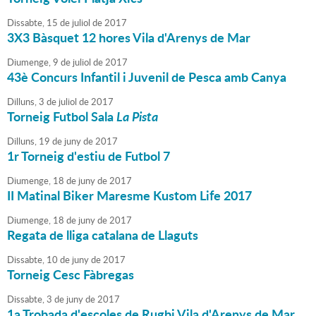
Dissabte,
15
de
juliol
de
2017
3X3 Bàsquet 12 hores Vila d'Arenys de Mar
Diumenge,
9
de
juliol
de
2017
43è Concurs Infantil i Juvenil de Pesca amb Canya
Dilluns,
3
de
juliol
de
2017
Torneig Futbol Sala
La Pista
Dilluns,
19
de
juny
de
2017
1r Torneig d'estiu de Futbol 7
Diumenge,
18
de
juny
de
2017
II Matinal Biker Maresme Kustom Life 2017
Diumenge,
18
de
juny
de
2017
Regata de lliga catalana de Llaguts
Dissabte,
10
de
juny
de
2017
Torneig Cesc Fàbregas
Dissabte,
3
de
juny
de
2017
1a Trobada d'escoles de Rugbi Vila d'Arenys de Mar