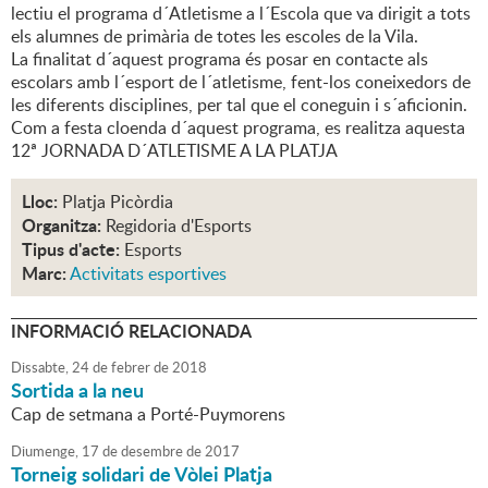
lectiu el programa d´Atletisme a l´Escola que va dirigit a tots
els alumnes de primària de totes les escoles de la Vila.
La finalitat d´aquest programa és posar en contacte als
escolars amb l´esport de l´atletisme, fent-los coneixedors de
les diferents disciplines, per tal que el coneguin i s´aficionin.
Com a festa cloenda d´aquest programa, es realitza aquesta
12ª JORNADA D´ATLETISME A LA PLATJA
Lloc:
Platja Picòrdia
Organitza:
Regidoria d'Esports
Tipus d'acte:
Esports
Marc:
Activitats esportives
INFORMACIÓ RELACIONADA
Dissabte,
24
de
febrer
de
2018
Sortida a la neu
Cap de setmana a Porté-Puymorens
Diumenge,
17
de
desembre
de
2017
Torneig solidari de Vòlei Platja