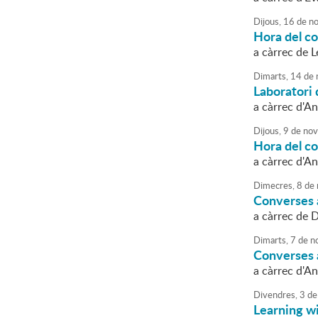
Dijous,
16
de
no
Hora del c
a càrrec de L
Dimarts,
14
de
Laboratori 
a càrrec d'A
Dijous,
9
de
nov
Hora del c
a càrrec d'A
Dimecres,
8
de
Converses a
a càrrec de 
Dimarts,
7
de
n
Converses a 
a càrrec d'A
Divendres,
3
de
Learning w