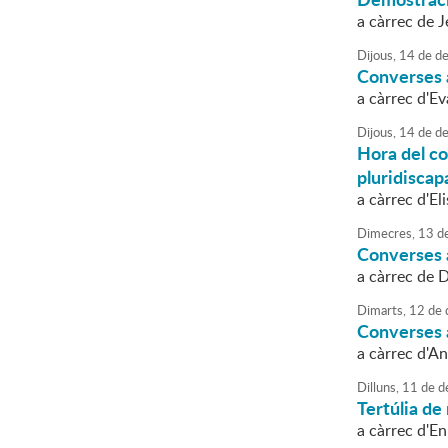
a càrrec de 
Dijous,
14
de
de
Converses a
a càrrec d'E
Dijous,
14
de
de
Hora del co
pluridiscap
a càrrec d'El
Dimecres,
13
d
Converses a
a càrrec de 
Dimarts,
12
de
Converses a 
a càrrec d'A
Dilluns,
11
de
d
Tertúlia de 
a càrrec d'En