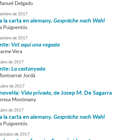
Manuel Delgado
embre
de
2017
 la carta en alemany.
Gespräche nach Wahl
va Puigventós
embre
de
2017
onte:
Vet aquí una vegada
Carme Vera
ubre
de
2017
onte:
La castanyada
Montserrat Jordà
tubre
de
2017
novel·la:
Vida privada
, de Josep M. De Sagarra
 Teresa Montmany
ubre
de
2017
 la carta en alemany.
Gespräche nach Wahl
va Puigventós
octubre
de
2017