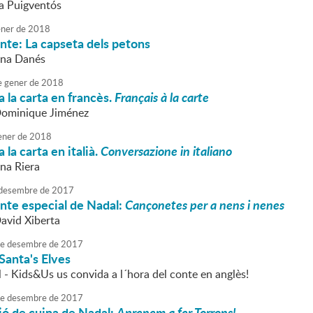
va Puigventós
ner
de
2018
nte: La capseta dels petons
nna Danés
e
gener
de
2018
 la carta en francès.
Français à la carte
Dominique Jiménez
ener
de
2018
la carta en italià.
Conversazione in italiano
nna Riera
desembre
de
2017
nte especial de Nadal:
Cançonetes per a nens i nenes
David Xiberta
e
desembre
de
2017
Santa's Elves
 - Kids&Us us convida a l´hora del conte en anglès!
e
desembre
de
2017
ó de cuina de Nadal:
Aprenem a fer Torrons!