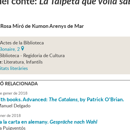
el conte:
La Talpeta que volia sab
e Rosa Miró de Kumon Arenys de Mar
'Actes de la Biblioteca
Bonaire, 2
Biblioteca - Regidoria de Cultura
e:
Literatura, Infantils
itats literàries
Ó RELACIONADA
e
gener
de
2018
ith books. Advanced:
The Catalans
, by Patrick O'Brian.
Manuel Delgado
ner
de
2018
 la carta en alemany.
Gespräche nach Wahl
va Puigventós