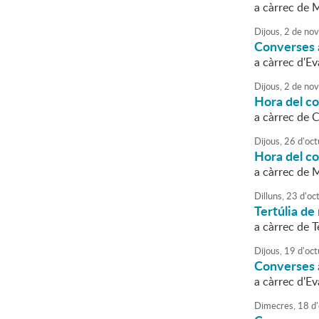
a càrrec de 
Dijous,
2
de
nov
Converses a
a càrrec d'E
Dijous,
2
de
nov
Hora del c
a càrrec de 
Dijous,
26
d'
oct
Hora del c
a càrrec de 
Dilluns,
23
d'
oc
Tertúlia de 
a càrrec de
Dijous,
19
d'
oct
Converses a
a càrrec d'E
Dimecres,
18
d'