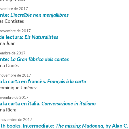
vembre
de
2017
onte:
L'increïble nen menjallibres
es Contistes
novembre
de
2017
de lectura:
Els Naturalistes
nna Juan
embre
de
2017
onte:
La Gran fàbrica dels contes
nna Danés
novembre
de
2017
 la carta en francès.
Français à la carte
Dominique Jiménez
ovembre
de
2017
la carta en italià.
Conversazione in italiano
nna Riera
novembre
de
2017
ith books. Intermediate:
The missing Madonna
, by Alan C