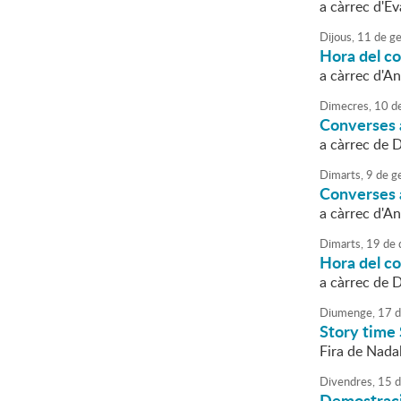
a càrrec d'E
Dijous,
11
de
ge
Hora del co
a càrrec d'A
Dimecres,
10
d
Converses a
a càrrec de 
Dimarts,
9
de
g
Converses a 
a càrrec d'A
Dimarts,
19
de
Hora del co
a càrrec de 
Diumenge,
17
d
Story time 
Fira de Nadal
Divendres,
15
d
Demostraci