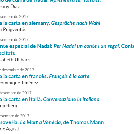
Jenny Díaz
sembre
de
2017
 la carta en alemany.
Gespräche nach Wahl
va Puigventós
sembre
de
2017
nte especial de Nadal:
Per Nadal un conte i un regal
. Cont
acitats
isabeth Ulibarri
e
desembre
de
2017
 la carta en francès.
Français à la carte
Dominique Jiménez
desembre
de
2017
la carta en italià.
Conversazione in italiano
nna Riera
esembre
de
2017
novel·la:
La Mort a Venècia
, de Thomas Mann
ric Agustí