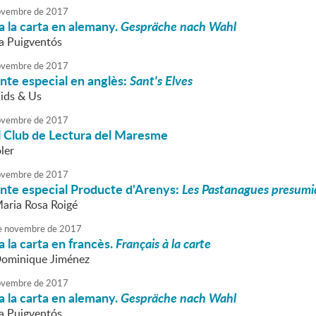
vembre
de
2017
 la carta en alemany.
Gespräche nach Wahl
va Puigventós
vembre
de
2017
nte especial en anglès:
Sant's Elves
Kids & Us
vembre
de
2017
l Club de Lectura del Maresme
ler
vembre
de
2017
onte especial Producte d'Arenys:
Les Pastanagues presumid
Maria Rosa Roigé
e
novembre
de
2017
 la carta en francès.
Français à la carte
Dominique Jiménez
vembre
de
2017
 la carta en alemany.
Gespräche nach Wahl
va Puigventós