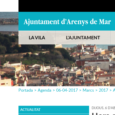
LA VILA
L'AJUNTAMENT
Portada
>
Agenda
>
06-04-2017
>
Marcs
>
2017
>
A
DIJOUS,
6
D'
AB
ACTUALITAT