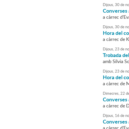
Dijous,
30
de
no
Converses a
a càrrec d'E
Dijous,
30
de
no
Hora del co
a càrrec de 
Dijous,
23
de
no
Trobada de
amb Sílvia So
Dijous,
23
de
no
Hora del c
a càrrec de 
Dimecres,
22
d
Converses a
a càrrec de 
Dijous,
16
de
no
Converses a
a càrrec d'E