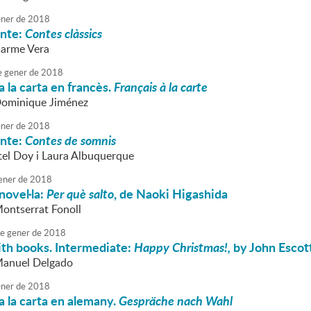
ner
de
2018
onte:
Contes clàssics
Carme Vera
e
gener
de
2018
 la carta en francès.
Français à la carte
Dominique Jiménez
ner
de
2018
onte:
Contes de somnis
stel Doy i Laura Albuquerque
ener
de
2018
novel·la:
Per què salto
, de Naoki Higashida
Montserrat Fonoll
e
gener
de
2018
ith books. Intermediate:
Happy Christmas!,
by John Escot
Manuel Delgado
ner
de
2018
 la carta en alemany.
Gespräche nach Wahl