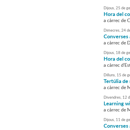
Dijous,
25
de
ge
Hora del c
a càrrec de 
Dimecres,
24
d
Converses a
a càrrec de 
Dijous,
18
de
ge
Hora del c
a càrrec d'E
Dilluns,
15
de
g
Tertúlia de 
a càrrec de 
Divendres,
12
d
Learning w
a càrrec de 
Dijous,
11
de
ge
Converses a