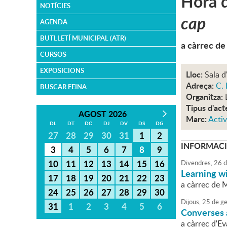
Hora d
NOTÍCIES
cap
AGENDA
BUTLLETÍ MUNICIPAL (ATR)
a càrrec d
CURSOS
EXPOSICIONS
Lloc:
Sala d
Adreça:
C. 
BUSCAR FEINA
Organitza:
Tipus d'act
AGOST 2026
Marc:
Activ
DL
DT
DC
DJ
DV
DS
DG
27
28
29
30
31
1
2
INFORMACI
3
4
5
6
7
8
9
10
11
12
13
14
15
16
Divendres,
26
d
Learning w
17
18
19
20
21
22
23
a càrrec de 
24
25
26
27
28
29
30
Dijous,
25
de
ge
31
1
2
3
4
5
6
Converses a
a càrrec d'E