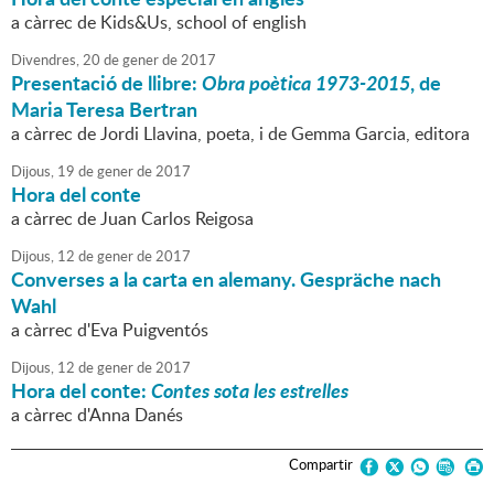
a càrrec de Kids&Us, school of english
Divendres,
20
de
gener
de
2017
Presentació de llibre:
Obra poètica 1973-2015
, de
Maria Teresa Bertran
a càrrec de Jordi Llavina, poeta, i de Gemma Garcia, editora
Dijous,
19
de
gener
de
2017
Hora del conte
a càrrec de Juan Carlos Reigosa
Dijous,
12
de
gener
de
2017
Converses a la carta en alemany. Gespräche nach
Wahl
a càrrec d'Eva Puigventós
Dijous,
12
de
gener
de
2017
Hora del conte:
Contes sota les estrelles
a càrrec d'Anna Danés
Compartir