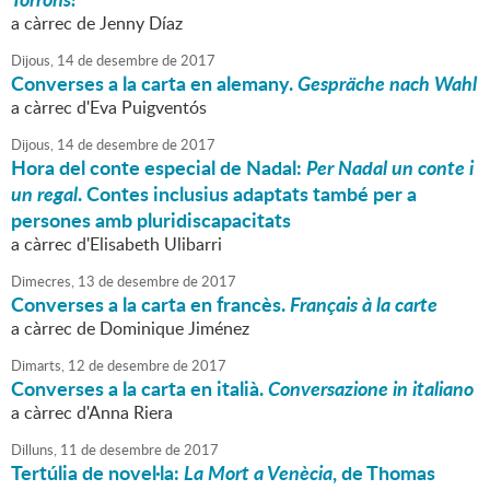
a càrrec de Jenny Díaz
Dijous,
14
de
desembre
de
2017
Converses a la carta en alemany.
Gespräche nach Wahl
a càrrec d'Eva Puigventós
Dijous,
14
de
desembre
de
2017
Hora del conte especial de Nadal:
Per Nadal un conte i
un regal
. Contes inclusius adaptats també per a
persones amb pluridiscapacitats
a càrrec d'Elisabeth Ulibarri
Dimecres,
13
de
desembre
de
2017
Converses a la carta en francès.
Français à la carte
a càrrec de Dominique Jiménez
Dimarts,
12
de
desembre
de
2017
Converses a la carta en italià.
Conversazione in italiano
a càrrec d'Anna Riera
Dilluns,
11
de
desembre
de
2017
Tertúlia de novel·la:
La Mort a Venècia
, de Thomas