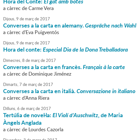
Hora del Conte:
El gat amb botes
a càrrec de Carme Vera
Dijous,
9
de
març
de
2017
Converses a la carta en alemany.
Gespräche nach Wahl
a càrrec d'Eva Puigventós
Dijous,
9
de
març
de
2017
Hora del conte:
Especial Dia de la Dona Treballadora
Dimecres,
8
de
març
de
2017
Converses a la carta en francès.
Français à la carte
a càrrec de Dominique Jiménez
Dimarts,
7
de
març
de
2017
Converses a la carta en italià.
Conversazione in italiano
a càrrec d'Anna Riera
Dilluns,
6
de
març
de
2017
Tertúlia de novel·la:
El Violí d'Auschwitz
, de Maria
Àngels Anglada
a càrrec de Lourdes Cazorla