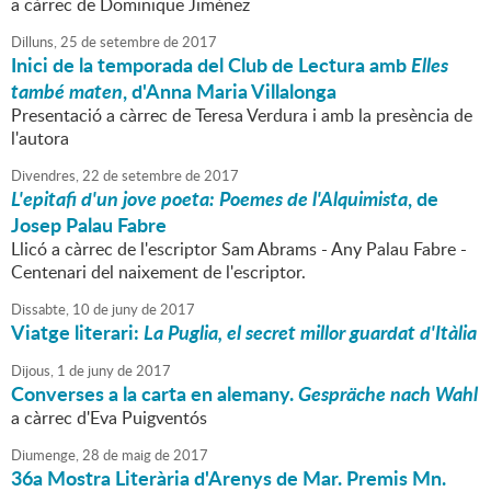
a càrrec de Dominique Jiménez
Dilluns,
25
de
setembre
de
2017
Inici de la temporada del Club de Lectura amb
Elles
també maten
, d'Anna Maria Villalonga
Presentació a càrrec de Teresa Verdura i amb la presència de
l'autora
Divendres,
22
de
setembre
de
2017
L'epitafi d'un jove poeta: Poemes de l'Alquimista
, de
Josep Palau Fabre
Llicó a càrrec de l'escriptor Sam Abrams - Any Palau Fabre -
Centenari del naixement de l'escriptor.
Dissabte,
10
de
juny
de
2017
Viatge literari:
La Puglia, el secret millor guardat d'Itàlia
Dijous,
1
de
juny
de
2017
Converses a la carta en alemany.
Gespräche nach Wahl
a càrrec d'Eva Puigventós
Diumenge,
28
de
maig
de
2017
36a Mostra Literària d'Arenys de Mar. Premis Mn.