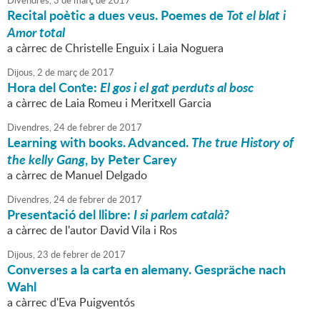
Divendres,
3
de
març
de
2017
Recital poètic a dues veus. Poemes de
Tot el blat i
Amor total
a càrrec de Christelle Enguix i Laia Noguera
Dijous,
2
de
març
de
2017
Hora del Conte:
El gos i el gat perduts al bosc
a càrrec de Laia Romeu i Meritxell Garcia
Divendres,
24
de
febrer
de
2017
Learning with books. Advanced.
The true History of
the kelly Gang
, by Peter Carey
a càrrec de Manuel Delgado
Divendres,
24
de
febrer
de
2017
Presentació del llibre:
I si parlem català?
a càrrec de l'autor David Vila i Ros
Dijous,
23
de
febrer
de
2017
Converses a la carta en alemany. Gespräche nach
Wahl
a càrrec d'Eva Puigventós