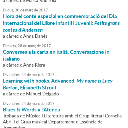
a càrrec de Marta Rubirola
Dijous,
30
de
març
de
2017
Hora del conte especial en commemoració del Dia
Internacional del Llibre Infantil i Juvenil:
Petits grans
contes d'Andersen
a càrrec d'Anna Danés
Dimarts,
28
de
març
de
2017
Converses a la carta en italià. Conversazione in
italiano
a càrrec d'Anna Riera
Divendres,
24
de
març
de
2017
Learning with books. Advanced.
My name is Lucy
Barton
, Elisabeth Strout
a càrrec de Manuel Delgado
Divendres,
24
de
març
de
2017
Blues & Words a l'Ateneu
Trobada de Música i Literatura amb el Grup literari Cornèlia
Abril i el Grup musical Departament d'Essència de
Trementina