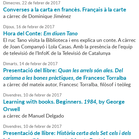
Dimecres,
22
de
febrer
de
2017
Converses a la carta en francès. Français à la carte
a càrrec de Dominique Jiménez
Dijous,
16
de
febrer
de
2017
Hora del Conte:
Em diuen Tano
El ruc Tano visita la Biblioteca i ens explica un conte. A càrrec
de Joan Companyó i Lola Casas. Amb la presència de l'equip
de televisió de l'InfoK de la Televisió de Catalunya
Dimarts,
14
de
febrer
de
2017
Presentació del llibre:
Quan les arrels són ales. Del
carisma a les bones pràctiques
, de Francesc Torralba
a càrrec del mateix autor, Francesc Torralba, filòsof i teòleg
Divendres,
10
de
febrer
de
2017
Learning with books. Beginners.
1984,
by George
Orwell
a càrrec de Manuel Delgado
Divendres,
10
de
febrer
de
2017
Presentació de llibre:
Història certa dels Set cels i dels