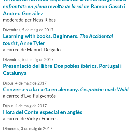
enfrontats en plena revolta de la sal
de Ramon Gasch i
Andreu González
moderada per Neus Ribas
Divendres,
5
de
maig
de
2017
Learning with books. Beginners.
The Accidental
tourist
, Anne Tyler
a càrrec de Manuel Delgado
Divendres,
5
de
maig
de
2017
Presentació del llibre Dos pobles ibèrics. Portugal i
Catalunya
Dijous,
4
de
maig
de
2017
Converses a la carta en alemany.
Gespräche nach Wahl
a càrrec d'Eva Puigventós
Dijous,
4
de
maig
de
2017
Hora del Conte especial en anglès
a càrrec de Vicky i Frances
Dimecres,
3
de
maig
de
2017