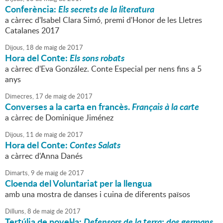
Conferència:
Els secrets de la literatura
a càrrec d'Isabel Clara Simó, premi d'Honor de les Lletres
Catalanes 2017
Dijous,
18
de
maig
de
2017
Hora del Conte:
Els sons robats
a càrrec d'Eva González. Conte Especial per nens fins a 5
anys
Dimecres,
17
de
maig
de
2017
Converses a la carta en francès.
Français à la carte
a càrrec de Dominique Jiménez
Dijous,
11
de
maig
de
2017
Hora del Conte:
Contes Salats
a càrrec d'Anna Danés
Dimarts,
9
de
maig
de
2017
Cloenda del Voluntariat per la llengua
amb una mostra de danses i cuina de diferents països
Dilluns,
8
de
maig
de
2017
Tertúlia de novel·la:
Defensors de la terra: dos germans