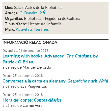
Lloc:
Sala d'Actes de la Biblioteca
Adreça:
C. Bonaire, 2
Organitza:
Biblioteca - Regidoria de Cultura
Tipus d'acte:
Literatura, Infantils
Marc:
Activitats literàries
INFORMACIÓ RELACIONADA
Divendres,
26
de
gener
de
2018
Learning with books. Advanced:
The Catalans
, by
Patrick O'Brian.
a càrrec de Manuel Delgado
Dijous,
25
de
gener
de
2018
Converses a la carta en alemany.
Gespräche nach Wahl
a càrrec d'Eva Puigventós
Dijous,
25
de
gener
de
2018
Hora del conte:
Contes clàssics
a càrrec de Carme Vera