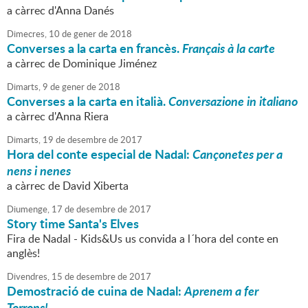
a càrrec d'Anna Danés
Dimecres,
10
de
gener
de
2018
Converses a la carta en francès.
Français à la carte
a càrrec de Dominique Jiménez
Dimarts,
9
de
gener
de
2018
Converses a la carta en italià.
Conversazione in italiano
a càrrec d'Anna Riera
Dimarts,
19
de
desembre
de
2017
Hora del conte especial de Nadal:
Cançonetes per a
nens i nenes
a càrrec de David Xiberta
Diumenge,
17
de
desembre
de
2017
Story time Santa's Elves
Fira de Nadal - Kids&Us us convida a l´hora del conte en
anglès!
Divendres,
15
de
desembre
de
2017
Demostració de cuina de Nadal:
Aprenem a fer
Torrons!