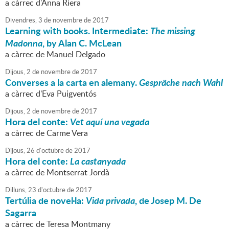
a càrrec d'Anna Riera
Divendres,
3
de
novembre
de
2017
Learning with books. Intermediate:
The missing
Madonna
, by Alan C. McLean
a càrrec de Manuel Delgado
Dijous,
2
de
novembre
de
2017
Converses a la carta en alemany.
Gespräche nach Wahl
a càrrec d'Eva Puigventós
Dijous,
2
de
novembre
de
2017
Hora del conte:
Vet aquí una vegada
a càrrec de Carme Vera
Dijous,
26
d'
octubre
de
2017
Hora del conte:
La castanyada
a càrrec de Montserrat Jordà
Dilluns,
23
d'
octubre
de
2017
Tertúlia de novel·la:
Vida privada
, de Josep M. De
Sagarra
a càrrec de Teresa Montmany