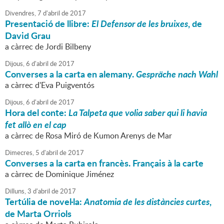
Divendres,
7
d'
abril
de
2017
Presentació de llibre:
El Defensor de les bruixes
, de
David Grau
a càrrec de Jordi Bilbeny
Dijous,
6
d'
abril
de
2017
Converses a la carta en alemany.
Gespräche nach Wahl
a càrrec d'Eva Puigventós
Dijous,
6
d'
abril
de
2017
Hora del conte:
La Talpeta que volia saber qui li havia
fet allò en el cap
a càrrec de Rosa Miró de Kumon Arenys de Mar
Dimecres,
5
d'
abril
de
2017
Converses a la carta en francès. Français à la carte
a càrrec de Dominique Jiménez
Dilluns,
3
d'
abril
de
2017
Tertúlia de novel·la:
Anatomia de les distàncies curtes
,
de Marta Orriols