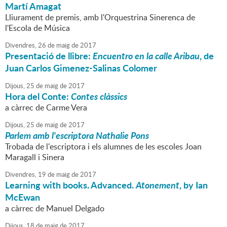
Martí Amagat
Lliurament de premis, amb l'Orquestrina Sinerenca de
l'Escola de Música
Divendres,
26
de
maig
de
2017
Presentació de llibre:
Encuentro en la calle Aribau
, de
Juan Carlos Gimenez-Salinas Colomer
Dijous,
25
de
maig
de
2017
Hora del Conte:
Contes clàssics
a càrrec de Carme Vera
Dijous,
25
de
maig
de
2017
Parlem amb l'escriptora Nathalie Pons
Trobada de l'escriptora i els alumnes de les escoles Joan
Maragall i Sinera
Divendres,
19
de
maig
de
2017
Learning with books. Advanced.
Atonement
, by Ian
McEwan
a càrrec de Manuel Delgado
Dijous,
18
de
maig
de
2017