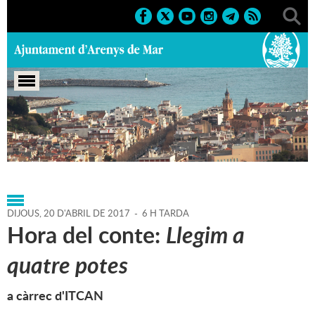
Portada
>
Agenda
>
20-04-
2017
>
Marcs
>
2017
>
Activitats literàries
DIJOUS,
20
D'
ABRIL
DE
2017
-
6 H TARDA
Hora del conte:
Llegim a
quatre potes
a càrrec d'ITCAN