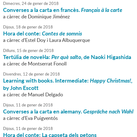
Dimecres,
24
de
gener
de
2018
Converses a la carta en francès.
Français à la carte
a càrrec de Dominique Jiménez
Dijous,
18
de
gener
de
2018
Hora del conte:
Contes de somnis
a càrrec d'Estel Doy i Laura Albuquerque
Dilluns,
15
de
gener
de
2018
Tertúlia de novel·la:
Per què salto
, de Naoki Higashida
a càrrec de Montserrat Fonoll
Divendres,
12
de
gener
de
2018
Learning with books. Intermediate:
Happy Christmas!,
by John Escott
a càrrec de Manuel Delgado
Dijous,
11
de
gener
de
2018
Converses a la carta en alemany.
Gespräche nach Wahl
a càrrec d'Eva Puigventós
Dijous,
11
de
gener
de
2018
Hora del conte: La capseta dels petons