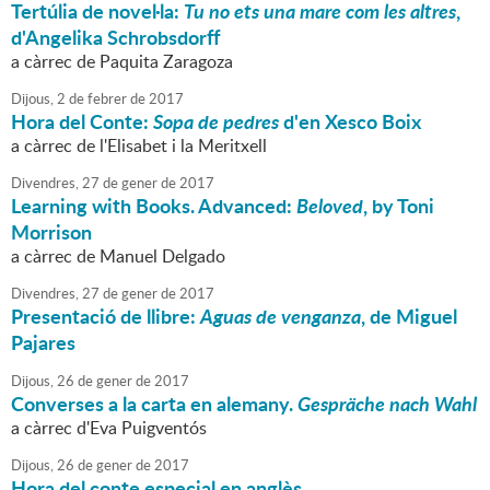
Tertúlia de novel·la:
Tu no ets una mare com les altres
,
d'Angelika Schrobsdorff
a càrrec de Paquita Zaragoza
Dijous,
2
de
febrer
de
2017
Hora del Conte:
Sopa de pedres
d'en Xesco Boix
a càrrec de l'Elisabet i la Meritxell
Divendres,
27
de
gener
de
2017
Learning with Books. Advanced:
Beloved
, by Toni
Morrison
a càrrec de Manuel Delgado
Divendres,
27
de
gener
de
2017
Presentació de llibre:
Aguas de venganza
, de Miguel
Pajares
Dijous,
26
de
gener
de
2017
Converses a la carta en alemany.
Gespräche nach Wahl
a càrrec d'Eva Puigventós
Dijous,
26
de
gener
de
2017
Hora del conte especial en anglès