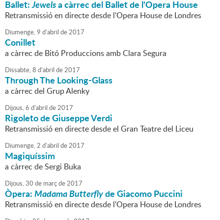
Ballet:
Jewels
a càrrec del Ballet de l'Opera House
Retransmissió en directe desde l'Opera House de Londres
Diumenge,
9
d'
abril
de
2017
Conillet
a càrrec de Bitó Produccions amb Clara Segura
Dissabte,
8
d'
abril
de
2017
Through The Looking-Glass
a càrrec del Grup Alenky
Dijous,
6
d'
abril
de
2017
Rigoleto de Giuseppe Verdi
Retransmissió en directe desde el Gran Teatre del Liceu
Diumenge,
2
d'
abril
de
2017
Magiquíssim
a càrrec de Sergi Buka
Dijous,
30
de
març
de
2017
Òpera:
Madama Butterfly
de Giacomo Puccini
Retransmissió en directe desde l'Opera House de Londres