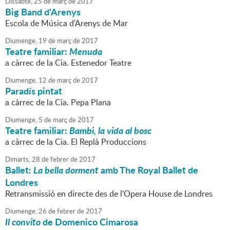
Dissabte,
25
de
març
de
2017
Big Band d'Arenys
Escola de Música d'Arenys de Mar
Diumenge,
19
de
març
de
2017
Teatre familiar:
Menuda
a càrrec de la Cia. Estenedor Teatre
Diumenge,
12
de
març
de
2017
Paradís pintat
a càrrec de la Cia. Pepa Plana
Diumenge,
5
de
març
de
2017
Teatre familiar:
Bambi, la vida al bosc
a càrrec de la Cia. El Replà Produccions
Dimarts,
28
de
febrer
de
2017
Ballet:
La bella dorment
amb The Royal Ballet de
Londres
Retransmissió en directe des de l'Opera House de Londres
Diumenge,
26
de
febrer
de
2017
Il convito
de Domenico Cimarosa