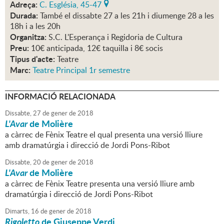
Adreça:
C. Església, 45-47
Durada:
També el dissabte 27 a les 21h i diumenge 28 a les
18h i a les 20h
Organitza:
S.C. L'Esperança i Regidoria de Cultura
Preu:
10€ anticipada, 12€ taquilla i 8€ socis
Tipus d'acte:
Teatre
Marc:
Teatre Principal 1r semestre
INFORMACIÓ RELACIONADA
Dissabte,
27
de
gener
de
2018
L'Avar
de Molière
a càrrec de Fènix Teatre el qual presenta una versió lliure
amb dramatúrgia i direcció de Jordi Pons-Ribot
Dissabte,
20
de
gener
de
2018
L'Avar
de Molière
a càrrec de Fènix Teatre presenta una versió lliure amb
dramatúrgia i direcció de Jordi Pons-Ribot
Dimarts,
16
de
gener
de
2018
Rigoletto
de Giuseppe Verdi