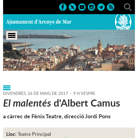
Portada
>
Agenda
>
26-05-2017
>
Marcs
>
2017
>
Teatre
Principal 1r semestre
DIVENDRES,
26
DE
MAIG
DE
2017
-
9 H VESPRE
El malentés
d'Albert Camus
a càrrec de Fènix Teatre, direcció Jordi Pons
Lloc:
Teatre Principal