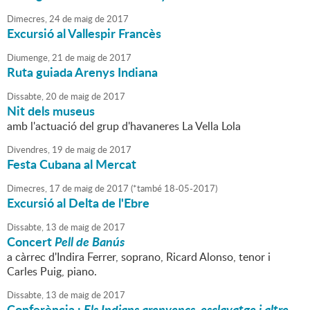
Dimecres,
24
de
maig
de
2017
Excursió al Vallespir Francès
Diumenge,
21
de
maig
de
2017
Ruta guiada Arenys Indiana
Dissabte,
20
de
maig
de
2017
Nit dels museus
amb l'actuació del grup d'havaneres La Vella Lola
Divendres,
19
de
maig
de
2017
Festa Cubana al Mercat
Dimecres,
17
de
maig
de
2017
(
*també 18-05-2017
)
Excursió al Delta de l'Ebre
Dissabte,
13
de
maig
de
2017
Concert
Pell de Banús
a càrrec d'Indira Ferrer, soprano, Ricard Alonso, tenor i
Carles Puig, piano.
Dissabte,
13
de
maig
de
2017
Conferència :
Els Indians arenyencs, esclavatge i altre