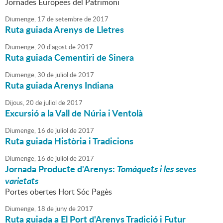
Jornades Europees del Patrimoni
Diumenge,
17
de
setembre
de
2017
Ruta guiada Arenys de Lletres
Diumenge,
20
d'
agost
de
2017
Ruta guiada Cementiri de Sinera
Diumenge,
30
de
juliol
de
2017
Ruta guiada Arenys Indiana
Dijous,
20
de
juliol
de
2017
Excursió a la Vall de Núria i Ventolà
Diumenge,
16
de
juliol
de
2017
Ruta guiada Història i Tradicions
Diumenge,
16
de
juliol
de
2017
Jornada Producte d'Arenys:
Tomàquets i les seves
varietats
Portes obertes Hort Sóc Pagès
Diumenge,
18
de
juny
de
2017
Ruta guiada a El Port d'Arenys Tradició i Futur