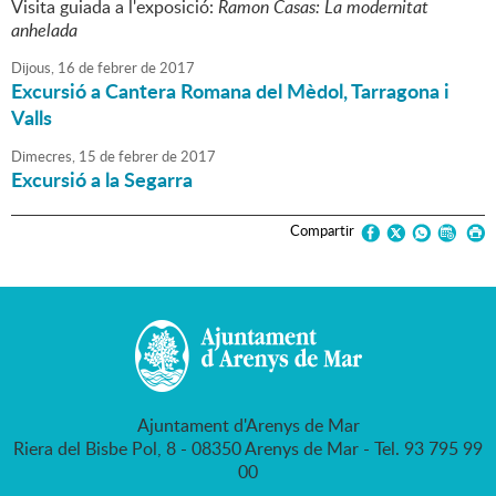
Visita guiada a l'exposició:
Ramon Casas: La modernitat
anhelada
Dijous,
16
de
febrer
de
2017
Excursió a Cantera Romana del Mèdol, Tarragona i
Valls
Dimecres,
15
de
febrer
de
2017
Excursió a la Segarra
Compartir
Ajuntament d'Arenys de Mar
Riera del Bisbe Pol, 8 - 08350 Arenys de Mar - Tel. 93 795 99
00