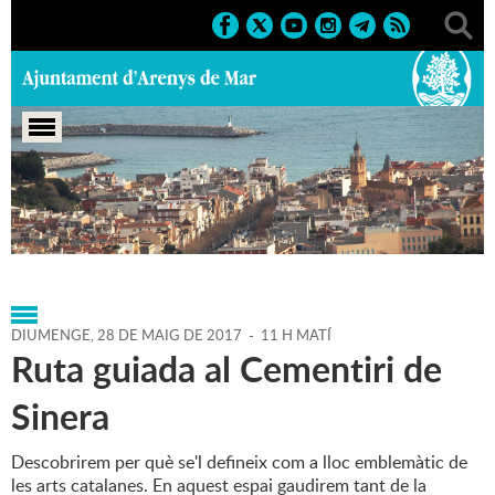
Portada
>
Agenda
>
28-05-2017
>
Marcs
>
2017
>
Mes
dels Indians
DIUMENGE,
28
DE
MAIG
DE
2017
-
11 H MATÍ
Ruta guiada al Cementiri de
Sinera
Descobrirem per què se'l defineix com a lloc emblemàtic de
les arts catalanes. En aquest espai gaudirem tant de la