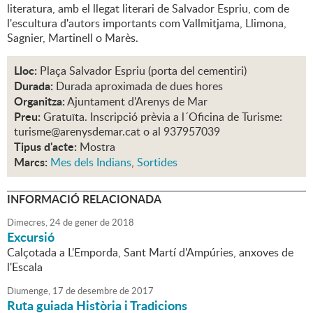
literatura, amb el llegat literari de Salvador Espriu, com de
l'escultura d'autors importants com Vallmitjama, Llimona,
Sagnier, Martinell o Marès.
Lloc:
Plaça Salvador Espriu (porta del cementiri)
Durada:
Durada aproximada de dues hores
Organitza:
Ajuntament d'Arenys de Mar
Preu:
Gratuïta. Inscripció prèvia a l´Oficina de Turisme:
turisme@arenysdemar.cat o al 937957039
Tipus d'acte:
Mostra
Marcs:
Mes dels Indians
,
Sortides
INFORMACIÓ RELACIONADA
Dimecres,
24
de
gener
de
2018
Excursió
Calçotada a L'Emporda, Sant Martí d'Ampúries, anxoves de
l'Escala
Diumenge,
17
de
desembre
de
2017
Ruta guiada Història i Tradicions