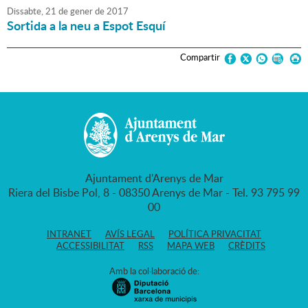
Dissabte,
21
de
gener
de
2017
Sortida a la neu a Espot Esquí
Compartir
Ajuntament d'Arenys de Mar
Riera del Bisbe Pol, 8 - 08350 Arenys de Mar - Tel. 93 795 99
00
INTRANET
AVÍS LEGAL
POLÍTICA PRIVACITAT
ACCESSIBILITAT
RSS
MAPA WEB
CRÈDITS
Amb la col·laboració de: