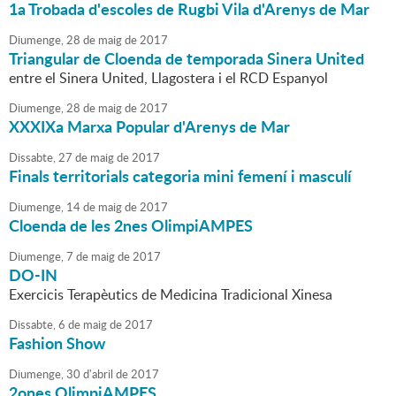
1a Trobada d'escoles de Rugbi Vila d'Arenys de Mar
Diumenge,
28
de
maig
de
2017
Triangular de Cloenda de temporada Sinera United
entre el Sinera United, Llagostera i el RCD Espanyol
Diumenge,
28
de
maig
de
2017
XXXIXa Marxa Popular d'Arenys de Mar
Dissabte,
27
de
maig
de
2017
Finals territorials categoria mini femení i masculí
Diumenge,
14
de
maig
de
2017
Cloenda de les 2nes OlimpiAMPES
Diumenge,
7
de
maig
de
2017
DO-IN
Exercicis Terapèutics de Medicina Tradicional Xinesa
Dissabte,
6
de
maig
de
2017
Fashion Show
Diumenge,
30
d'
abril
de
2017
2ones OlimpiAMPES