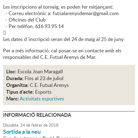
Les inscripcions al torneig, es poden fer mitjançant:
- Correu electrònic a: futsalarenysdemar@gmail.com
- Oficines del Club
- Per telèfon, 616 93 95 14

Les dates d´inscripció seran del 24 de maig al 25 de juny
Per a més informació, cal posar-se en contacte amb els
responsables del C.E. Futsal Arenys de Mar.
Lloc:
Escola Joan Maragall
Durada:
Fins al 23 de juliol
Organitza:
C.E. Futsal Arenys
Tipus d'acte:
Esports
Marc:
Activitats esportives
INFORMACIÓ RELACIONADA
Dissabte,
24
de
febrer
de
2018
Sortida a la neu