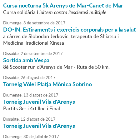
Cursa nocturna 5k Arenys de Mar-Canet de Mar
Cursa solidària
Lluitem contra l'esclerosi múltiple
Diumenge,
3
de
setembre
de
2017
DO-IN. Estiraments i exercicis corporals per a la salut
a càrrec de Slobodan Jerkovic, terapeuta de Shiatsu i
Medicina Tradicional Xinesa
Dissabte,
2
de
setembre
de
2017
Sortida amb Vespa
8è Scooter run d'Arenys de Mar - Ruta de 50 km.
Dissabte,
26
d'
agost
de
2017
Torneig Vòlei Platja Mònica Sobrino
Diumenge,
13
d'
agost
de
2017
Torneig Juvenil Vila d'Arenys
Partits 3er i 4rt lloc i Final
Dissabte,
12
d'
agost
de
2017
Torneig Juvenil Vila d'Arenys
Diumenge,
30
de
juliol
de
2017