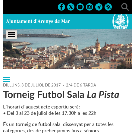
Portada
>
Regidories
>
Esports
>
Agenda
>
03-07-2017
DILLUNS,
3
DE
JULIOL
DE
2017
-
2/4 DE 6 TARDA
Torneig Futbol Sala
La Pista
L´horari d´aquest acte esportiu serà:
• Del 3 al 23 de juliol de les 17.30h a les 22h
És un torneig de futbol sala, dissenyat per a totes les
categories, des de prebenjamins fins a sèniors.