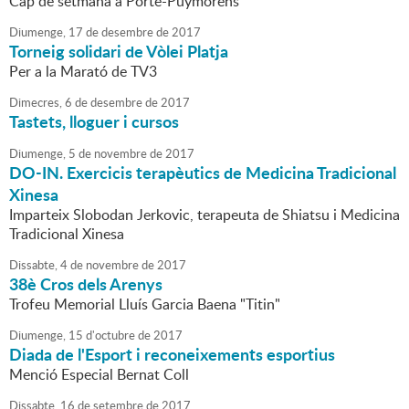
Cap de setmana a Porté-Puymorens
Diumenge,
17
de
desembre
de
2017
Torneig solidari de Vòlei Platja
Per a la Marató de TV3
Dimecres,
6
de
desembre
de
2017
Tastets, lloguer i cursos
Diumenge,
5
de
novembre
de
2017
DO-IN. Exercicis terapèutics de Medicina Tradicional
Xinesa
Imparteix Slobodan Jerkovic, terapeuta de Shiatsu i Medicina
Tradicional Xinesa
Dissabte,
4
de
novembre
de
2017
38è Cros dels Arenys
Trofeu Memorial Lluís Garcia Baena "Titin"
Diumenge,
15
d'
octubre
de
2017
Diada de l'Esport i reconeixements esportius
Menció Especial Bernat Coll
Dissabte,
16
de
setembre
de
2017