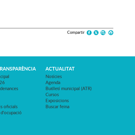
Compartir
TRANSPARÈNCIA
ACTUALITAT
cipal
Notícies
026
Agenda
rdenances
Butlletí municipal (ATR)
Cursos
Exposicions
s oficials
Buscar feina
 d'ocupació