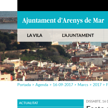
LA VILA
L'AJUNTAMENT
Portada
>
Agenda
>
16-09-2017
>
Marcs
>
2017
>
F
DISSABTE,
16
ACTUALITAT