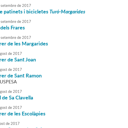
setembre
de
2017
e patinets i bicicletes
Turó-Margarides
setembre
de
2017
 dels Frares
setembre
de
2017
rrer de les Margarides
agost
de
2017
rrer de Sant Joan
agost
de
2017
rrer de Sant Ramon
SUSPESA
agost
de
2017
l de Sa Clavella
agost
de
2017
rer de les Escolàpies
ost
de
2017