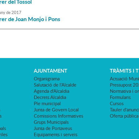
rer del Tossol
uny
de
2017
rrer de Joan Monjo i Pons
AJUNTAMENT
TRÀMITS I 
Organigrama
Actuació Muni
Salutació de l'Alcalde
Pressupost 2
Agenda d'Alcaldia
Normativa i o
Decrets Alcaldia
Formularis
Ple municipal
Cursos
s
Junta de Govern Local
Tauler d'anunci
s
Comissions Informatives
Oferta pública
Grups Municipals
als
Junta de Portaveus
viles
Equipaments i serveis