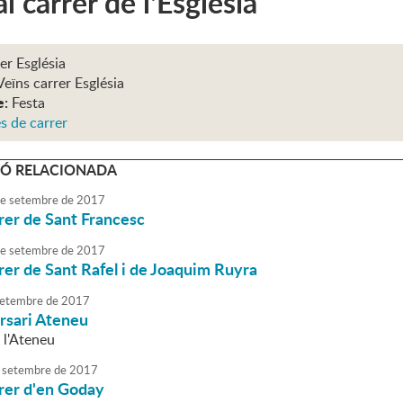
l carrer de l'Església
rer Església
Veïns carrer Església
e:
Festa
s de carrer
Ó RELACIONADA
e
setembre
de
2017
rrer de Sant Francesc
e
setembre
de
2017
rrer de Sant Rafel i de Joaquim Ruyra
etembre
de
2017
rsari Ateneu
a l'Ateneu
setembre
de
2017
rrer d'en Goday