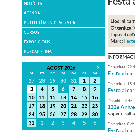
Festa a
NOTÍCIES
AGENDA
Lloc:
al car
BUTLLETÍ MUNICIPAL (ATR)
Organitza:
CURSOS
Tipus d'act
Marc:
Feste
EXPOSICIONS
BUSCAR FEINA
INFORMACI
AGOST 2026
Divendres,
22
d
Festa al ca
DL
DT
DC
DJ
DV
DS
DG
27
28
29
30
31
1
2
Divendres,
15
d
3
4
5
6
7
8
9
Festa al ca
10
11
12
13
14
15
16
Dissabte,
9
de
s
17
18
19
20
21
22
23
133è Anive
Sopar i Ball 
24
25
26
27
28
29
30
31
1
2
3
4
5
6
Divendres,
8
de
Festa al ca