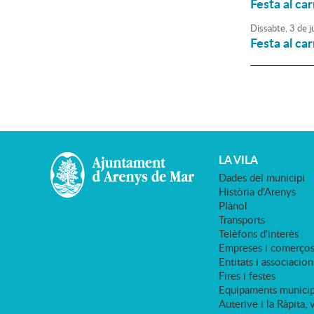
Festa al car
Dissabte,
3
de
j
Festa al ca
LA VILA
Dades del municipi
Història d'Arenys
Plànol
Transports
Telèfons d'interès
Empreses i comerço
Entitats i associacion
Fires i festes
Equipaments municip
Auterive i la Ràpita, 