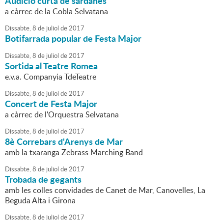
Audició curta de sardanes
a càrrec de la Cobla Selvatana
Dissabte,
8
de
juliol
de
2017
Botifarrada popular de Festa Major
Dissabte,
8
de
juliol
de
2017
Sortida al Teatre Romea
e.v.a. Companyia TdeTeatre
Dissabte,
8
de
juliol
de
2017
Concert de Festa Major
a càrrec de l'Orquestra Selvatana
Dissabte,
8
de
juliol
de
2017
8è Correbars d'Arenys de Mar
amb la txaranga Zebrass Marching Band
Dissabte,
8
de
juliol
de
2017
Trobada de gegants
amb les colles convidades de Canet de Mar, Canovelles, La
Beguda Alta i Girona
Dissabte,
8
de
juliol
de
2017