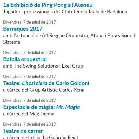
1a Exhibició de Ping Pong a l'Ateneu
Jugadors professionals del Club Tennis Taula de Badalona
Divendres,
7
de
juliol
de
2017
Barraques 2017
amb l'actuació de A4 Reggae Orquestra, Atupa i Pirats Sound
Sistema
Divendres,
7
de
juliol
de
2017
Batalla orquestral
amb The Swing Solutions i Exel Grup
Divendres,
7
de
juliol
de
2017
Teatre:
L'hostalera
de Carlo Goldoni
a càrrec del Grup Artístic Carles Xena
Divendres,
7
de
juliol
de
2017
Espectacle de màgia:
Mr. Màgia
a càrrec del Mag Txema
Divendres,
7
de
juliol
de
2017
Teatre de carrer
a càrrec de la Cia. La Guàrdia Reial