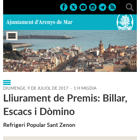
Portada
>
Regidories
>
Esports
>
Agenda
>
09-07-2017
DIUMENGE,
9
DE
JULIOL
DE
2017
-
1 H MIGDIA
Lliurament de Premis: Billar,
Escacs i Dòmino
Refrigeri Popular Sant Zenon