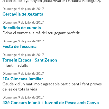
A càrrec de Nyamnyam (Iñaki Álvarez i Ariadna Rodríguez).
Diumenge,
9
de
juliol
de
2017
Cercavila de gegants
Diumenge,
9
de
juliol
de
2017
Recollida de xumets
Deixa el xumet a la mà del teu gegant preferit!
Diumenge,
9
de
juliol
de
2017
Festa de l'escuma
Diumenge,
9
de
juliol
de
2017
Torneig Escacs - Sant Zenon
Infantil i adults
Diumenge,
9
de
juliol
de
2017
10a Gimcana familiar
Gaudeix d'un matí molt agradable participant i fent proves
de les de tota la vida
Diumenge,
9
de
juliol
de
2017
43è Concurs Infantil i Juvenil de Pesca amb Canya