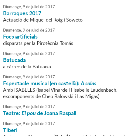
Diumenge,
9
de
juliol
de
2017
Barraques 2017
Actuació de Miquel del Roig i Soweto
Diumenge,
9
de
juliol
de
2017
Focs artificials
disparats per la Pirotècnia Tomás
Diumenge,
9
de
juliol
de
2017
Batucada
a càrrec de la Batuaixa
Diumenge,
9
de
juliol
de
2017
Espectacle musical (en castellà):
A solas
Amb ISABELES (Isabel Vinardell i Isabelle Laudenbach,
excomponents de Cheb Balowski i Las Migas)
Diumenge,
9
de
juliol
de
2017
Teatre:
El pou
de Joana Raspall
Diumenge,
9
de
juliol
de
2017
Tiberi