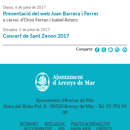
Dijous,
6
de
juliol
de
2017
Presentació del web Joan Barrera i Ferrer
a càrrec d'Oriol Ferran i Isabel Artero
Dissabte,
1
de
juliol
de
2017
Concert de Sant Zenon 2017
Compartir
Ajuntament d'Arenys de Mar
Riera del Bisbe Pol, 8 - 08350 Arenys de Mar - Tel. 93 795 99
00
INTRANET
AVÍS LEGAL
POLÍTICA PRIVACITAT
ACCESSIBILITAT
RSS
MAPA WEB
CRÈDITS